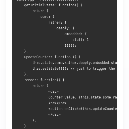
    getInitialState: function() {
        return {
            some: {
                rather: {
                    deeply: {
                        embedded: {
                            stuff: 1
                        }}}}};
    },
    updateCounter: function () {
        this.state.some.rather.deeply.embedded.stuff++;
        this.setState({}); // just to trigger the render
    },
    render: function() {
        return (
                <div>
                Counter value: {this.state.some.rather.d
                <br></br>
                <button onClick={this.updateCounter}>inc
                </div>
        );
    }