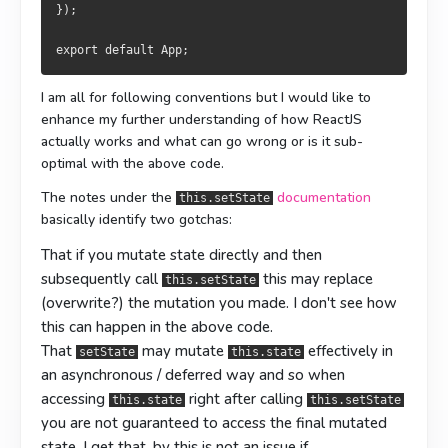
});
export default App;
I am all for following conventions but I would like to
enhance my further understanding of how ReactJS
actually works and what can go wrong or is it sub-
optimal with the above code.
The notes under the
documentation
this.setState
basically identify two gotchas:
That if you mutate state directly and then
subsequently call
this may replace
this.setState
(overwrite?) the mutation you made. I don't see how
this can happen in the above code.
That
may mutate
effectively in
setState
this.state
an asynchronous / deferred way and so when
accessing
right after calling
this.state
this.setState
you are not guaranteed to access the final mutated
state. I get that, by this is not an issue if