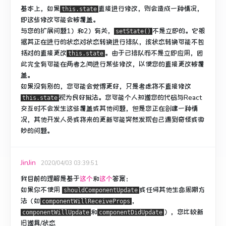
基本上，如果
直接进行
修改
，则会造成一种情况，
this.state
即这些修改可能会被覆盖。
与您的扩展问题1）和2）有关，
不是立即的。
它根
setState()
据其正在进行的状态对状态转换进行排队，该状态转换可能不包
括对的直接更改
。
由于已排队而不是立即应用，因
this.state
此完全有可能在两者之间进行某些修改，以使您的直接更改被覆
盖。
如果没有别的，您可能会觉得更好，只是考虑将不直接修改
视为良好做法。
您可能个人知道您的代码与React
this.state
交互时不会发生这些覆盖或其他问题，但是您正在创建一种情
况，其他开发人员或将来的更新可能突然发现自己遇到奇怪或微
妙的问题。
JinJin
2020/04/03 03:39:51
我目前的理解是基于
这个
和
这个
答案：
如果
你
不使用
或任何其他生命周期方
shouldComponentUpdate
法（如
，
componentWillReceiveProps
和
），您比较新
componentWillUpdate
componentDidUpdate
旧道具/状态