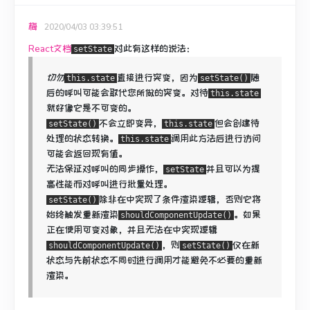
梅
2020/04/03 03:39:51
React文档
对此有这样的说法：
setState
切勿
直接进行
突变
，因为
随
this.state
setState()
后的
呼叫
可能会取代您所做的突变。
对待
this.state
就好像它是不可变的。
不会立即变异，
但会创建待
setState()
this.state
处理的状态转换。
调用此方法后进行
访问
this.state
可能会返回现有值。
无法保证对呼叫的同步操作，
并且可以为提
setState
高性能而对呼叫进行批量处理。
除非在中实现了条件渲染逻辑，否则它将
setState()
始终触发重新渲染
。
如果
shouldComponentUpdate()
正在使用可变对象，并且无法在中实现逻辑
，则
仅在新
shouldComponentUpdate()
setState()
状态与先前状态
不同时进行
调用
才能避免不必要的重新
渲染。