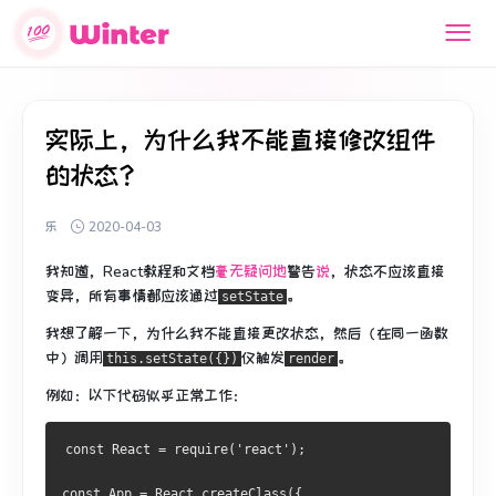
实际上，为什么我不能直接修改组件
的状态？
乐
2020-04-03
我知道，React教程和文档
毫无疑问地
警告
说
，状态不应该直接
变异，所有事情都应该通过
。
setState
我想了解一下，为什么我不能直接更改状态，然后（在同一函数
中）调用
仅触发
。
this.setState({})
render
例如：以下代码似乎正常工作：
const React = require('react');
const App = React.createClass({