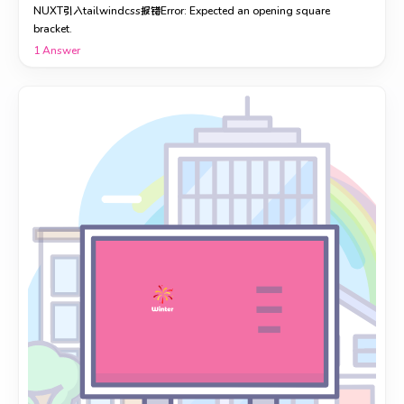
NUXT引入tailwindcss报错Error: Expected an opening square
bracket.
1
Answer