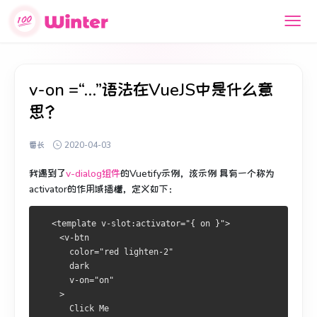
v-on =“…”语法在VueJS中是什么意
思？
番长
2020-04-03
我遇到了
v-dialog组件
的Vuetify示例，该示例
具有一个称为
activator的作用域插槽，定义如下：
  <template v-slot:activator="{ on }">
    <v-btn
      color="red lighten-2"
      dark
      v-on="on"
    >
      Click Me