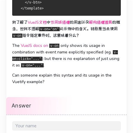
    </v-btn>
  </template>
我了解了
VueJS文档
中
作用域插槽
的用途
以及
解构插槽道具
的概
念，
但我不理解
此示例中
的含义
。
特别是当未使用
v-on="on"
指令
指定事件时，这意味着什么
？
v-on
The
VueJS docs on
only shows its usage in
v-on
combination with event name explicitly specified (eg.
v-
) but there is no explanation of just using
on:click="..."
it as
.
v-on="..."
Can someone explain this syntax and its usage in the
Vuetify example?
Answer