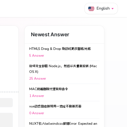
English
Newest Answer
HTML5 Drag & Drop 拖动时更改图标/光标
5
Answer
如何完全卸载 Node.js，然后从头重新安装 (Mac
OS X)
25
Answer
MAC终端删除代理有效命令
1
Answer
vue动态路由跳转同一地址不刷新页面
0
Answer
NUXT引入tailwindcss报错Error: Expected an