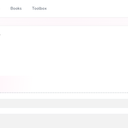
g
Books
Toolbox
？