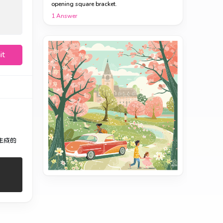
opening square bracket.
1
Answer
it
生成的