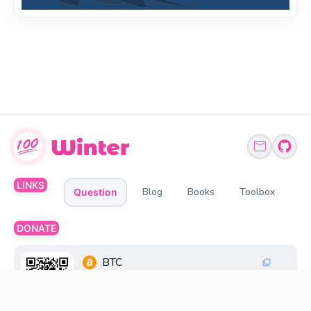
LINKS
Blog
Books
Toolbox
Question
DONATE
BTC
1Q6ZDFC3FueXY3JocmeMqgiSsGGtppbvz2