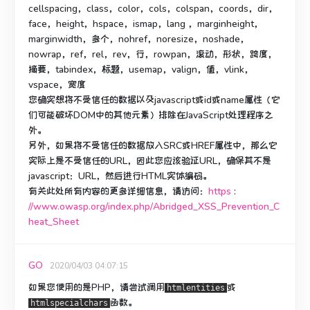
cellspacing，class，color，cols，colspan，coords，dir，
face，height，hspace，ismap，lang ，marginheight，
marginwidth，多个，nohref，noresize，noshade，
nowrap，ref，rel，rev，行，rowpan，滚动，形状，跨度，
摘要，tabindex，标题，usemap，valign，值，vlink，
vspace，宽度
您确实想将不受信任的数据以及javascript或id或name属性（它
们可能破坏DOM中的其他元素）排除在JavaScript处理程序之
外。
另外，如果将不受信任的数据放入SRC或HREF属性中，那么它
实际上是不受信任的URL，因此您应该验证URL，确保其不是
javascript：URL，然后进行HTML实体编码。
有关此处所有内容的更多详细信息，请访问：
https
:
//www.owasp.org/index.php/Abridged_XSS_Prevention_C
heat_Sheet
GO
2020/04/03 04:07:15
如果您使用的是PHP，请尝试调用
或
htmlentities
函数。
htmlspecialchars