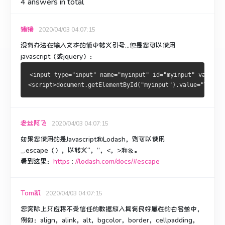
4
answers in total
猪猪
2020/04/03 04:07:15
没有办法在输入文本的值中转义引号...但是您可以使用
javascript（或jquery）：
<input type="input" name="myinput" id="myinput" value="
<script>document.getElementById("myinput").value="This i
老丝阿飞
2020/04/03 04:07:15
如果您使用的是Javascript和Lodash，则可以使用
_.escape（），以转义“，”，<，>和＆。
看到这里：
https
:
//lodash.com/docs/#escape
Tom凯
2020/04/03 04:07:15
您实际上只应将不受信任的数据放入具有良好属性的白名单中，
例如：align，alink，alt，bgcolor，border，cellpadding，