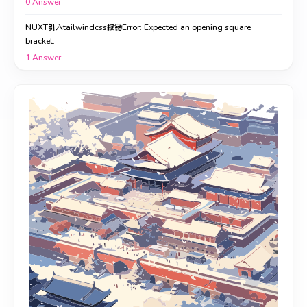
0
Answer
NUXT引入tailwindcss报错Error: Expected an opening square
bracket.
1
Answer