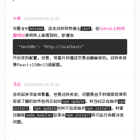
小胖
2020/04/03 04:15:30
与整合时
，
这点对我突然弹出
。
在
Github上的问
enzyme
jest
题探讨
表明同上面提到的，即增加
开玩笑的配置。
但是，很高兴知道这也是由酶触发的。
对我来说
是React v15和v15适配器。
飞云
2020/04/03 04:15:30
这听起来可能很愚蠢，但是对我来说，问题是由于我错误地使用
安装了随机软件包而引起的
。
我当时正在跑步
npm update
npm
，
但我只应该跑步
。
我通
install
npm update
npm install
过删除
目录并
再次
运行来
解决该
node_modules
npm install
问题
。