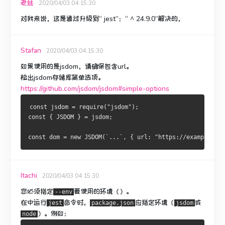
老丝
2020/04/03 04:15:30
对我来说，这是通过升级到“ jest”：“ ^ 24.9.0”解决的，
Stafan
2020/04/03 04:15:30
如果使用的是jsdom，请确保包含url。
检出jsdom存储库简单选项。
https://github.com/jsdom/jsdom#simple-options
const jsdom = require("jsdom");
const { JSDOM } = jsdom;
const dom = new JSDOM(`...`, { url: "https://example.org
Itachi
2020/04/03 04:15:30
您必须指定
要使用的
环境（
）。
--env
在中运行
命令时，
应指定环境（
或
jest
package.json
jsdom
）。
例如：
node