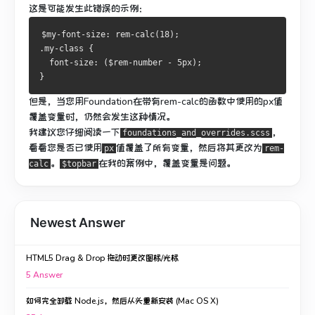
这是可能发生此错误的示例：
$my-font-size: rem-calc(18);
.my-class { 
  font-size: ($rem-number - 5px); 
}
但是，当您用Foundation在带有rem-calc的函数中使用的px值
覆盖变量时，仍然会发生这种情况。
我建议您仔细阅读一下
，
foundations_and_overrides.scss
看看您是否已使用
值
覆盖了所有变量
，然后将其更改为
px
rem-
。
在我的案例中，
覆盖
变量是问题。
calc
$topbar
Newest Answer
HTML5 Drag & Drop 拖动时更改图标/光标
5
Answer
如何完全卸载 Node.js，然后从头重新安装 (Mac OS X)