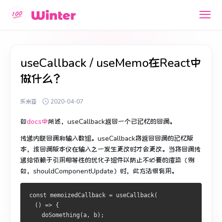
useCallback / useMemo在React中
做什么？
乐米亚
2020-04-07
如
docs中
所述
，useCallback返回一个已记忆的回调。
传递内联回调和输入数组。
useCallback将返回回调的记忆版
本，该回调版本仅在输入之一发生更改时才会更改。
当将回调传
递给依赖于引用相等性的优化子组件以防止不必要的渲染（例
如，shouldComponentUpdate）时，此方法很有用。
const memoizedCallback = useCallback(
  () => {
    doSomething(a, b);