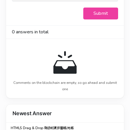
Submit
0
answers in total
Comments on the blockchain are empty, so go ahead and submit
one
Newest Answer
HTML5 Drag & Drop 拖动时更改图标/光标