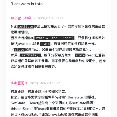
3
answers in total
猴子宝儿神奇
2020/04/07 03:13:12
什么
本质上确实是运行了一堆你可能不会在构造函数
setState
需要逻辑的。
当您执行操作时
，只需将任何东西分
state = {foo : "bar"}
配给javascript对象
，就像
对待
其他任何对象一样。
state
（
仅此而已，只是每个组件局部的常规对象）。
state
使用时
，除了分配给对象外，
React还重新
setState()
state
释放组件及其所有子元素。
您不需要在构造函数中使用它，因为
无论如何该组件都没有被渲染。
小卤蛋阳光
2020/04/07 03:13:12
构造函数
：构造函数用于初始化状态。
状态
：包含本地状态的组件具有称为“ this.state”的属性。
SetState
：React组件有一个可用的方法setState调用“
this.setState”使React重新渲染您的应用程序并更新DOM。您
还可以在setState中跟踪prevstate如果在构造函数中使用