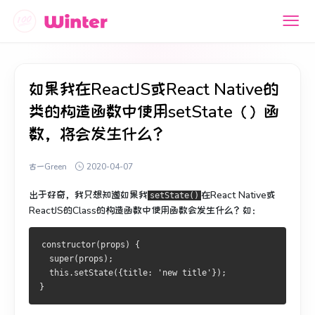
如果我在ReactJS或React Native的
类的构造函数中使用setState（）函
数，将会发生什么？
古一Green
2020-04-07
出于好奇，我只想知道如果我
在React Native或
setState()
ReactJS的Class的构造函数中
使用
函数
会发生什么
？
如：
constructor(props) {
  super(props);
  this.setState({title: 'new title'});
}