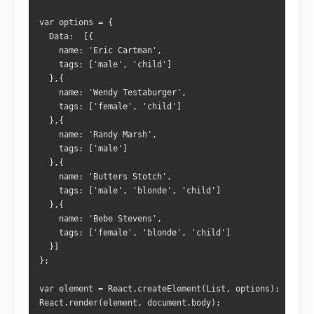
var options = {
  Data:  [{
    name: 'Eric Cartman',
    tags: ['male', 'child']
  },{
    name: 'Wendy Testaburger',
    tags: ['female', 'child']
  },{
    name: 'Randy Marsh',
    tags: ['male']
  },{
    name: 'Butters Stotch',
    tags: ['male', 'blonde', 'child']
  },{
    name: 'Bebe Stevens',
    tags: ['female', 'blonde', 'child']
  }]
};
var element = React.createElement(List, options);
React.render(element, document.body);