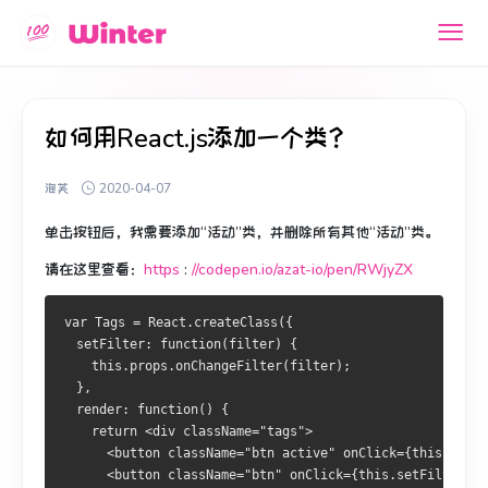
如何用React.js添加一个类？
泡芙
2020-04-07
单击按钮后，我需要添加“活动”类，并删除所有其他“活动”类。
请在这里查看：
https
:
//codepen.io/azat-io/pen/RWjyZX
var Tags = React.createClass({
  setFilter: function(filter) {
    this.props.onChangeFilter(filter);
  },
  render: function() {
    return <div className="tags">
      <button className="btn active" onClick={this.setFi
      <button className="btn" onClick={this.setFilter.bi