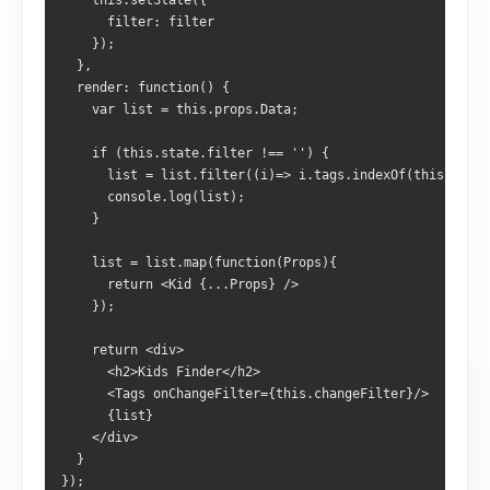
    this.setState({
      filter: filter
    });
  },
  render: function() {
    var list = this.props.Data;
    if (this.state.filter !== '') {
      list = list.filter((i)=> i.tags.indexOf(this.state
      console.log(list);
    } 
    list = list.map(function(Props){
      return <Kid {...Props} />
    });
    return <div>
      <h2>Kids Finder</h2>
      <Tags onChangeFilter={this.changeFilter}/>
      {list}
    </div>
  }
});