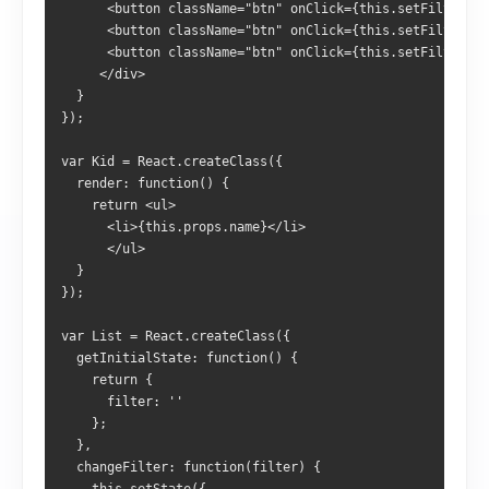
      <button className="btn" onClick={this.setFilter.bi
      <button className="btn" onClick={this.setFilter.bi
      <button className="btn" onClick={this.setFilter.bi
     </div>
  }
});
var Kid = React.createClass({
  render: function() {
    return <ul>
      <li>{this.props.name}</li>
      </ul>
  }
});
var List = React.createClass({
  getInitialState: function() {
    return {
      filter: ''
    };
  },
  changeFilter: function(filter) {