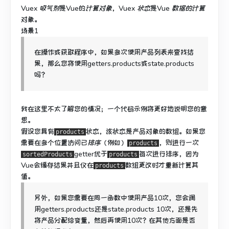
Vuex
吸气剂
是Vue的
计算对象
，Vuex
状态
是Vue
数据的
计算
对象
。
场景1
在操作或获取程序中，如果多次使用产品列表来查找结
果，那么您将使用getters.products或state.products
吗？
我在这里不太了解您的情况；
一个代码示例将更好地说明您的意
思。
假设您具有
状态，该状态是产品对象的数组。
如果您
products
需要
在多个位置
访问已
排序
（例如）
，则进行一次
products
getter优于
每次进行
排序，
因为
sortedProducts
products
Vue会缓存结果并且仅在
数组更改
时才重新计算其
products
值
。
另外，如果您需要在同一函数中使用产品10次，您会调
用getters.products还是state.products 10次，还是先
将产品分配给变量，然后再使用10次？
在其他方面是否