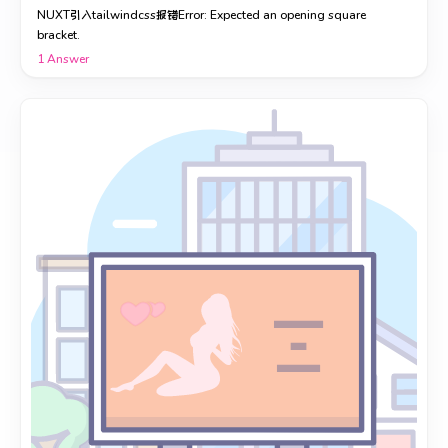
NUXT引入tailwindcss报错Error: Expected an opening square
bracket.
1
Answer