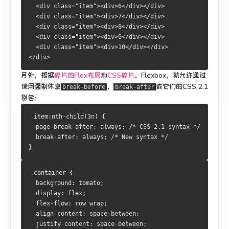
  <div class="item"><div>6</div></div>
  <div class="item"><div>7</div></div>
  <div class="item"><div>8</div></div>
  <div class="item"><div>9</div></div>
  <div class="item"><div>10</div></div>
</div>
另外，根据
碎片的Flex布局
和
CSS碎片
，Flexbox，就允许通过
使用强制休息
，
或它们的CSS 2.1
break-before
break-after
别名：
.item:nth-child(3n) {
  page-break-after: always; /* CSS 2.1 syntax */
  break-after: always; /* New syntax */
}
.container {
  background: tomato;
  display: flex;
  flex-flow: row wrap;
  align-content: space-between;
  justify-content: space-between;