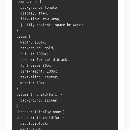
.container {
  background: tomato;
  display: flex;
  flex-flow: row wrap;
  justify-content: space-between;
}
.item {
  width: 100px;
  background: gold;
  height: 100px;
  border: 1px solid black;
  font-size: 30px;
  line-height: 100px;
  text-align: center;
  margin: 10px
}
.item:nth-child(3n-1) {
  background: silver;
}
.breaker {display:none;}
.breaker:nth-child(3n) {
  display:block;
  width:100%;