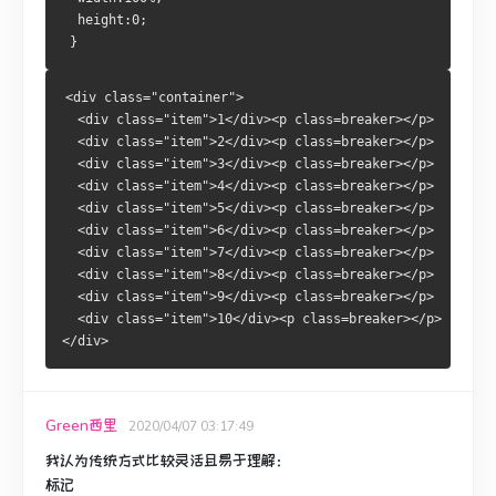
  height:0;
 }
<div class="container">
  <div class="item">1</div><p class=breaker></p>
  <div class="item">2</div><p class=breaker></p>
  <div class="item">3</div><p class=breaker></p>
  <div class="item">4</div><p class=breaker></p>
  <div class="item">5</div><p class=breaker></p>
  <div class="item">6</div><p class=breaker></p>
  <div class="item">7</div><p class=breaker></p>
  <div class="item">8</div><p class=breaker></p>
  <div class="item">9</div><p class=breaker></p>
  <div class="item">10</div><p class=breaker></p>
</div>
Green西里
2020/04/07 03:17:49
我认为传统方式比较灵活且易于理解：
标记