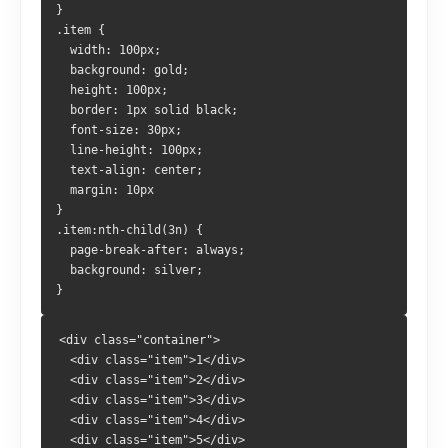
}
.item {
  width: 100px;
  background: gold;
  height: 100px;
  border: 1px solid black;
  font-size: 30px;
  line-height: 100px;
  text-align: center;
  margin: 10px
}
.item:nth-child(3n) {
  page-break-after: always;
  background: silver;
}
<div class="container">
  <div class="item">1</div>
  <div class="item">2</div>
  <div class="item">3</div>
  <div class="item">4</div>
  <div class="item">5</div>