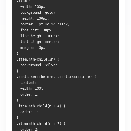
.item {
  width: 100px;
  background: gold;
  height: 100px;
  border: 1px solid black;
  font-size: 30px;
  line-height: 100px;
  text-align: center;
  margin: 10px
}
.item:nth-child(3n) {
  background: silver;
}
.container::before, .container::after {
  content: '';
  width: 100%;
  order: 1;
}
.item:nth-child(n + 4) {
  order: 1;
}
.item:nth-child(n + 7) {
  order: 2;