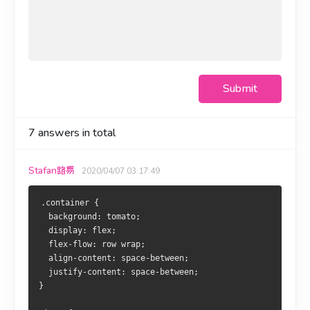
Submit
7
answers in total
Stafan路易
2020/04/07 03:17:49
.container {
  background: tomato;
  display: flex;
  flex-flow: row wrap;
  align-content: space-between;
  justify-content: space-between;
}