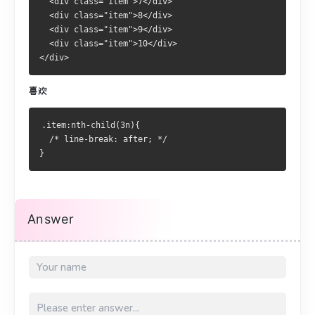
  <div class="item">7</div>
  <div class="item">8</div>
  <div class="item">9</div>
  <div class="item">10</div>
</div>
喜欢
.item:nth-child(3n){
  /* line-break: after; */    
}
Answer