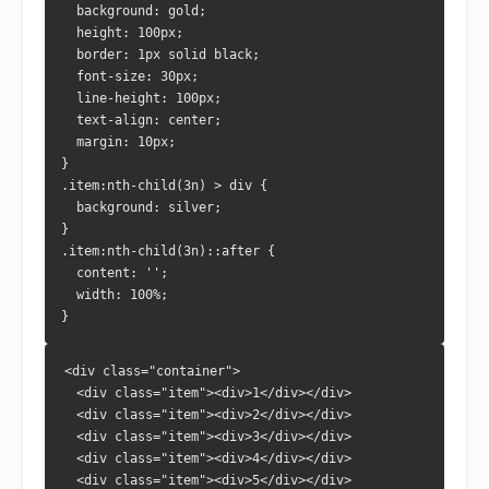
  background: gold;
  height: 100px;
  border: 1px solid black;
  font-size: 30px;
  line-height: 100px;
  text-align: center;
  margin: 10px;
}
.item:nth-child(3n) > div {
  background: silver;
}
.item:nth-child(3n)::after {
  content: '';
  width: 100%;
}
<div class="container">
  <div class="item"><div>1</div></div>
  <div class="item"><div>2</div></div>
  <div class="item"><div>3</div></div>
  <div class="item"><div>4</div></div>
  <div class="item"><div>5</div></div>