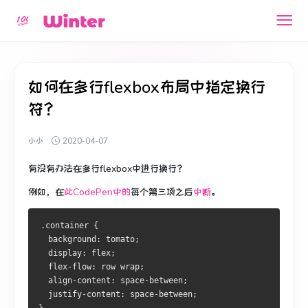
如何在多行flexbox布局中指定换行
符？
小小
2020-04-07
有没有办法在多行flexbox中进行换行？
例如，在
此CodePen中的
每个第三项之后
中断
。
.container {
  background: tomato;
  display: flex;
  flex-flow: row wrap;
  align-content: space-between;
  justify-content: space-between;