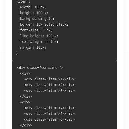
.item {
  width: 100px;
  height: 100px;
  background: gold;
  border: 1px solid black;
  font-size: 30px;
  line-height: 100px;
  text-align: center;
  margin: 10px;
}
<div class="container">
  <div>
    <div class="item">1</div>
    <div class="item">2</div>
    <div class="item">3</div>
  </div>
  <div>
    <div class="item">4</div>
    <div class="item">5</div>
    <div class="item">6</div>
  </div>