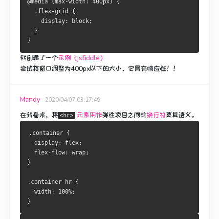
@media (max-width: 400px) {
  .flex-grid {
    display: block;
  }
}
我创建了一个
示例（jsfiddle）
尝试将窗口调整为400px以下的大小，它具有响应性！！
Mandy
2020/04/07 03:17:49
在我看来，将
元素用作
弹性项目之间的
换行符
更具语义
。
<hr>
.container {
  display: flex;
  flex-flow: wrap;
}
.container hr {
  width: 100%;
}