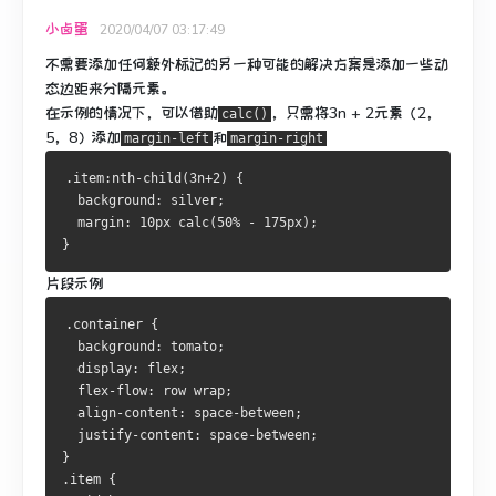
小卤蛋
2020/04/07 03:17:49
不需要添加任何额外标记的另一种可能的解决方案是添加一些动
态边距来分隔元素。
在示例的情况下，可以借助
，只需将
3n + 2元素（2，
calc()
5，8）
添加
和
margin-left
margin-right
.item:nth-child(3n+2) {
  background: silver;
  margin: 10px calc(50% - 175px);
}
片段示例
.container {
  background: tomato;
  display: flex;
  flex-flow: row wrap;
  align-content: space-between;
  justify-content: space-between;
}
.item {