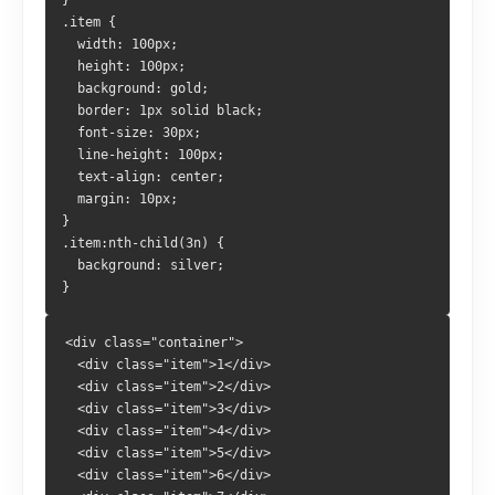
}
.item {
  width: 100px;
  height: 100px;
  background: gold;
  border: 1px solid black;
  font-size: 30px;
  line-height: 100px;
  text-align: center;
  margin: 10px;
}
.item:nth-child(3n) {
  background: silver;
}
<div class="container">
  <div class="item">1</div>
  <div class="item">2</div>
  <div class="item">3</div>
  <div class="item">4</div>
  <div class="item">5</div>
  <div class="item">6</div>