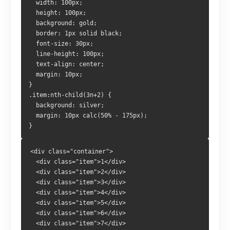
  width: 100px;
  height: 100px;
  background: gold;
  border: 1px solid black;
  font-size: 30px;
  line-height: 100px;
  text-align: center;
  margin: 10px;
}
.item:nth-child(3n+2) {
  background: silver;
  margin: 10px calc(50% - 175px);
}
<div class="container">
  <div class="item">1</div>
  <div class="item">2</div>
  <div class="item">3</div>
  <div class="item">4</div>
  <div class="item">5</div>
  <div class="item">6</div>
  <div class="item">7</div>