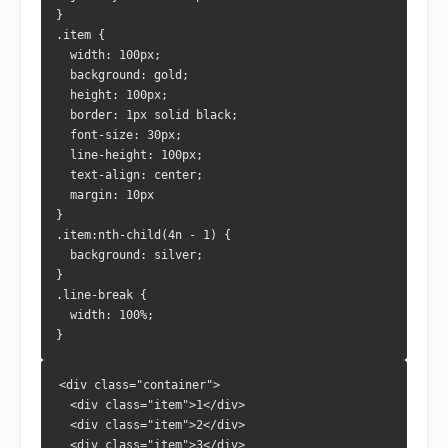
}
.item {
  width: 100px;
  background: gold;
  height: 100px;
  border: 1px solid black;
  font-size: 30px;
  line-height: 100px;
  text-align: center;
  margin: 10px
}
.item:nth-child(4n - 1) {
  background: silver;
}
.line-break {
  width: 100%;
}
<div class="container">
  <div class="item">1</div>
  <div class="item">2</div>
  <div class="item">3</div>