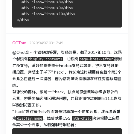
  <div class="item">8</div>
  <div class="item">9</div>
  <div class="item">10</div>
</div>
GOTom
2020/04/07 03:17:49
@Oriol有一个很好的答案，可悲的是，截至2017年10月，这两
个都没有
，也没有
得到
display:contents
page-break-after
广泛支持，更好的说是关于Firefox支持此功能，但不支持其他
播放器，我想出了以下“ hack”，我认为这比硬要好在每个第3个
元素之后进行一次编码，因为这将使页面移动友好性变得非常困
难。
就像说的那样，这是一个hack，缺点是您需要添加很多额外的
元素，但是它确实可以解决问题，并且即使在过时的IE11上也可
以跨浏览器工作。
“ hack”是在每个div后面简单地添加一个附加元素，该元素设置
为
，然后使用CSS
决定实际上应显
display:none
nth-child
示其中一个
元素，从而
强制行制动器：