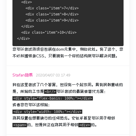
  <div>
    <div class="item">7</div>
    <div class="item">8</div>
    <div class="item">9</div>
  </div>
  <div class="item">10</div>
</div>
您可以尝试将项目包装在dom元素中，例如此处。
有了这个，您
不必知道很多CSS，只要拥有一个好的结构就可以解决问题。
Stafan路易
2020/04/07 03:17:49
我在这里尝试了几个答案，但没有一个起作用。
具有讽刺意味的
是，所做的工作是
可以尝试
的最简单替代方案
：
<br/>
<div style="flex-basis: 100%;"></div>
或者您也可以这样做：
<div style="width: 100%;"></div>
将其放置在想要换行的任何地方。
它似乎甚至可以用于相邻
的，但是我正在将其用于相邻
的。
<span>
<div>