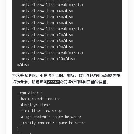
  <div class="line-break"></div>
  <div class="item">4</div>
  <div class="item">5</div>
  <div class="item">6</div>
  <div class="line-break"></div>
  <div class="item">7</div>
  <div class="item">8</div>
  <div class="item">9</div>
  <div class="line-break"></div>
  <div class="item">10</div>
</div>
但这是丑陋的，不是语义上的。
相反，我们可以在flex容器内生
成伪元素，然后使用
它们将它们移到正确的位置。
order
.container {
  background: tomato;
  display: flex;
  flex-flow: row wrap;
  align-content: space-between;
  justify-content: space-between;
}