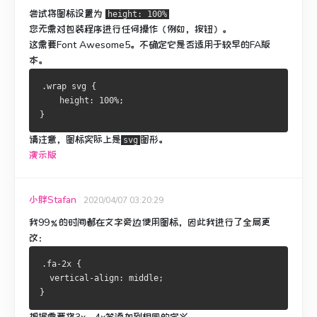
尝试将图标设置为
height: 100%
您无需对包装程序进行任何操作（例如，按钮）。
这需要Font Awesome5。不确定它是否适用于较早的FA版
本。
.wrap svg {
    height: 100%;
}
请注意，图标实际上是
图形。
svg
演示版
小胖Stafan
2020/04/07 03:20:29
我99％的时间都在文字旁边使用图标，因此我进行了全局更
改：
.fa-2x {
  vertical-align: middle;
}