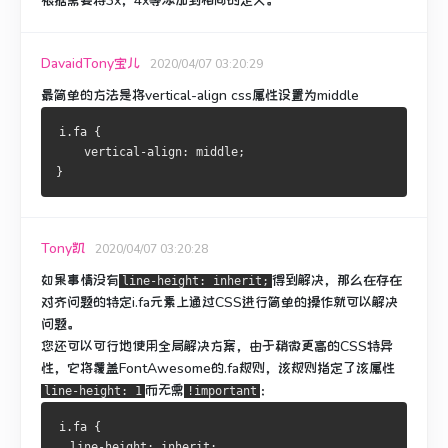
根据需要将3x，4x等添加到相同的定义。
DavaidTony宝儿
2020/04/07 03:20:29
最简单的方法是将vertical-align css属性设置为middle
i.fa {
    vertical-align: middle;
}
Tony凯
2020/04/07 03:20:28
如果事情没有
得到解决，那么在存在
line-height: inherit;
对齐问题的特定i.fa元素上通过CSS进行
简单的操作
就可以解决
问题。
您还可以可行地使用全局解决方案，由于稍微更高的CSS特异
性，它将覆盖FontAwesome的.fa规则，该规则指定
了该属性
而无需
：
line-height: 1
!important
i.fa {
  line-height: inherit;