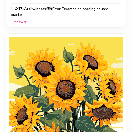
NUXT引入tailwindcss报错Error: Expected an opening square
bracket.
1
Answer