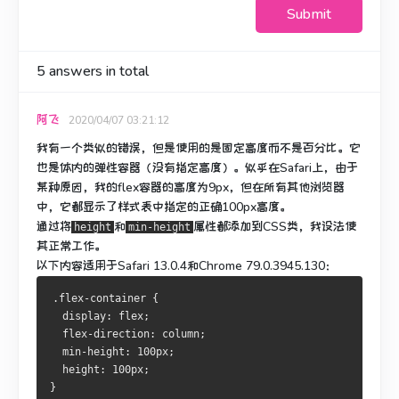
Submit
5
answers in total
阿飞
2020/04/07 03:21:12
我有一个类似的错误，但是使用的是固定高度而不是百分比。
它
也是体内的弹性容器（没有指定高度）。
似乎在Safari上，由于
某种原因，我的flex容器的高度为9px，但在所有其他浏览器
中，它都显示了样式表中指定的正确100px高度。
通过将
和
属性
都添加
到CSS类，
我设法使
height
min-height
其正常工作
。
以下内容适用于Safari 13.0.4和Chrome 79.0.3945.130：
.flex-container {
  display: flex;
  flex-direction: column;
  min-height: 100px;
  height: 100px;
}