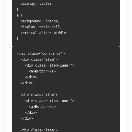
  display: table;
}
a {
  background: orange;
  display: table-cell;
  vertical-align: middle;
}
<div class="container">
  <div class="item">
    <div class="item-inner">
      <a>Button</a>
    </div>
  </div>
  <div class="item">
    <div class="item-inner">
      <a>Button</a>
    </div>
  </div>
  <div class="item">