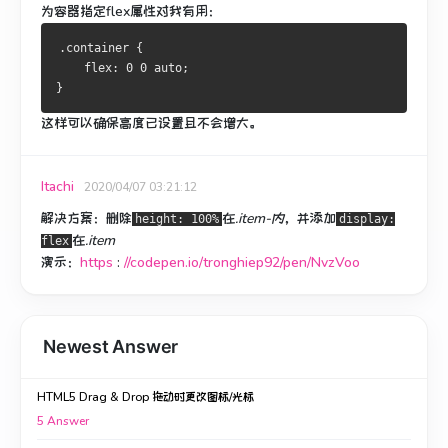
为容器指定flex属性对我有用：
.container {
    flex: 0 0 auto;
}
这样可以确保高度已设置且不会增大。
Itachi
2020/04/07 03:21:12
解决方案：删除
在
.item-内
，并添加
height: 100%
display:
在
.item
flex
演示：
https
:
//codepen.io/tronghiep92/pen/NvzVoo
Newest Answer
HTML5 Drag & Drop 拖动时更改图标/光标
5
Answer