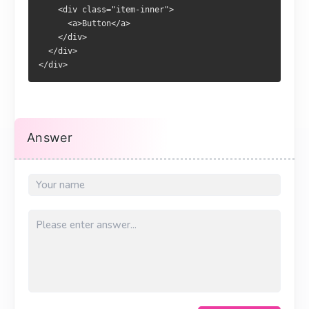
    <div class="item-inner">
      <a>Button</a>
    </div>
  </div>
</div>
Answer