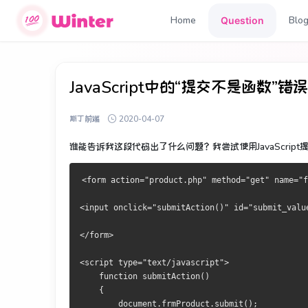
Home
Blo
Question
JavaScript中的“提交不是函数”错误
斯丁前端
2020-04-07
谁能告诉我这段代码出了什么问题？
我尝试使用JavaScrip
<form action="product.php" method="get" name="f
<input onclick="submitAction()" id="submit_valu
</form>
<script type="text/javascript">
    function submitAction()
    {
        document.frmProduct.submit();