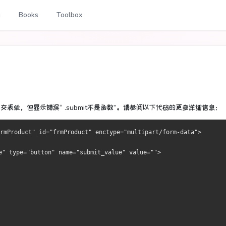
g
Books
Toolbox
t提交表单，但显示错误“ .submit不是函数”。
请参阅以下代码的更多详细信息：
rmProduct" id="frmProduct" enctype="multipart/form-data">
e" type="button" name="submit_value" value="">