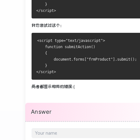
    }
</script>
我也尝试过这个：
<script type="text/javascript">
    function submitAction()
    {
        document.forms["frmProduct"].submit();
    }
</script>
两者都显示相同的错误:(
Answer