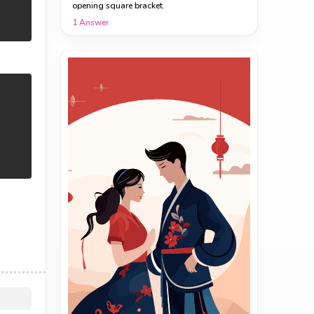
opening square bracket.
1
Answer