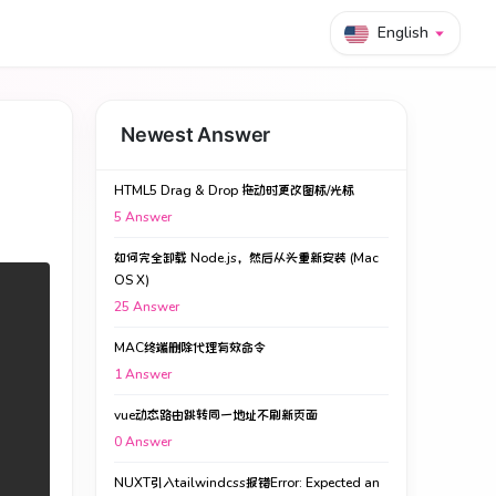
English
Newest Answer
HTML5 Drag & Drop 拖动时更改图标/光标
5
Answer
如何完全卸载 Node.js，然后从头重新安装 (Mac
OS X)
25
Answer
MAC终端删除代理有效命令
1
Answer
vue动态路由跳转同一地址不刷新页面
0
Answer
NUXT引入tailwindcss报错Error: Expected an