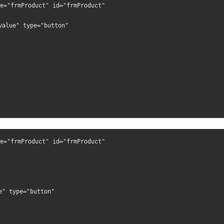
e="frmProduct" id="frmProduct"
value" type="button" 
e="frmProduct" id="frmProduct" 
e" type="button" 