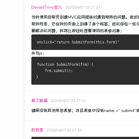
DavaidTony宝儿
2020/04/07 03:27:33
当我使用母版页创建MVC应用程序时遇到相同的问题。
尝试
就我而言，它在我的页面上创建了多个标签，因此存在一些
要解决此问题，我将让按钮处理要使用的表单对象：
并与js：
function SubmitForm(frm) {
    frm.submit();
}
斯丁前端
2020/04/07 03:27:33
确保没有其他同名表单，并且表单中没有name =“ submit”或id 
凯西里
2020/04/07 03:27:33