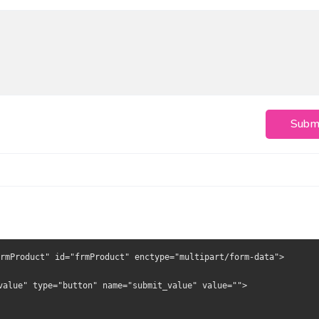
Subm
rmProduct" id="frmProduct" enctype="multipart/form-data">
value" type="button" name="submit_value" value="">