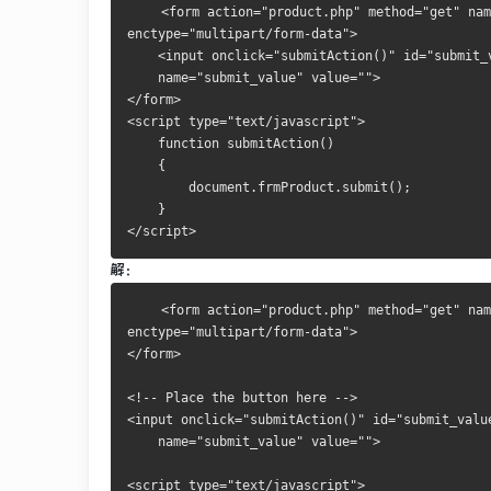
    <form action="product.php" method="get" nam
enctype="multipart/form-data">
    <input onclick="submitAction()" id="submit_
    name="submit_value" value="">
</form>
<script type="text/javascript">
    function submitAction()
    {
        document.frmProduct.submit();
    }
</script>
解：
    <form action="product.php" method="get" nam
enctype="multipart/form-data">
</form>
<!-- Place the button here -->
<input onclick="submitAction()" id="submit_valu
    name="submit_value" value="">
<script type="text/javascript">