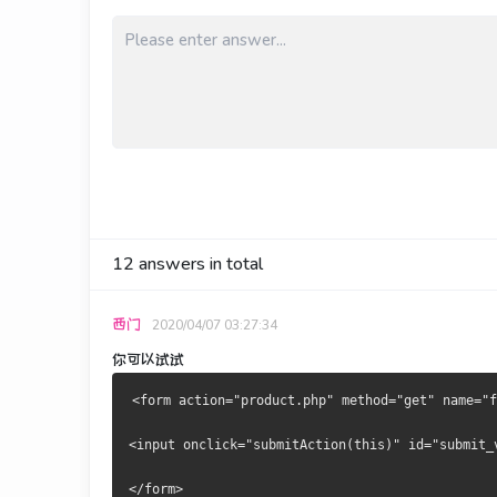
12
answers in total
西门
2020/04/07 03:27:34
你可以试试
<form action="product.php" method="get" name="f
<input onclick="submitAction(this)" id="submit_
</form>