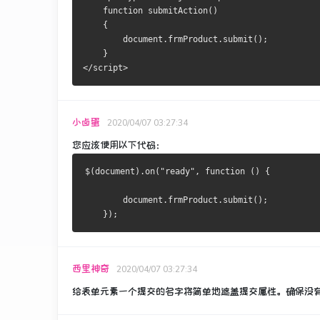
    function submitAction()
    {
        document.frmProduct.submit();
    }
</script>
小卤蛋
2020/04/07 03:27:34
您应该使用以下代码：
$(document).on("ready", function () {
        document.frmProduct.submit();
    });
西里神奇
2020/04/07 03:27:34
给表单元素一个提交的名字将简单地遮盖提交属性。
确保没