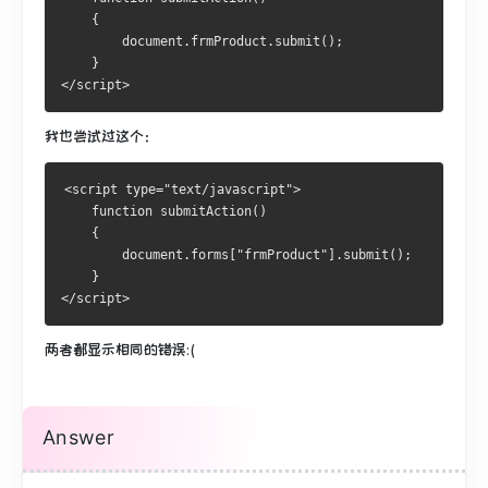
    {
        document.frmProduct.submit();
    }
</script>
我也尝试过这个：
<script type="text/javascript">
    function submitAction()
    {
        document.forms["frmProduct"].submit();
    }
</script>
两者都显示相同的错误:(
Answer