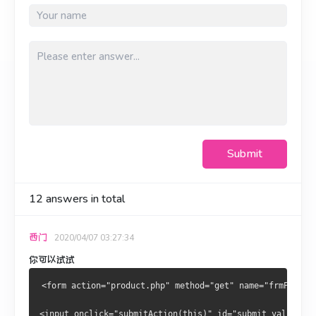
Submit
12
answers in total
西门
2020/04/07 03:27:34
你可以试试
<form action="product.php" method="get" name="frmProduc
<input onclick="submitAction(this)" id="submit_value" t