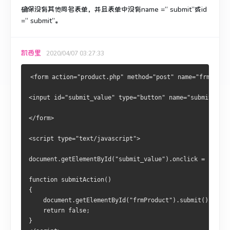
确保没有其他同名表单，并且表单中没有name =“ submit”或id
=“ submit”。
凯西里
2020/04/07 03:27:33
<form action="product.php" method="post" name="frmProdu
<input id="submit_value" type="button" name="submit_valu
</form>
<script type="text/javascript">
document.getElementById("submit_value").onclick = submit
function submitAction()
{
    document.getElementById("frmProduct").submit();
    return false;
}