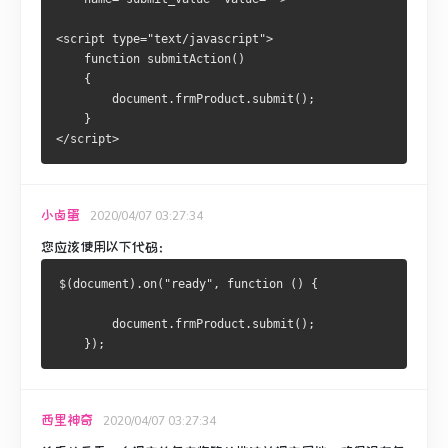
<script type="text/javascript">
    function submitAction()
    {
        document.frmProduct.submit();
    }
</script>
小卤蛋
2020/04/07 03:27:34
您应该使用以下代码：
$(document).on("ready", function () {
        document.frmProduct.submit();
    });
西里神奇
2020/04/07 03:27:34