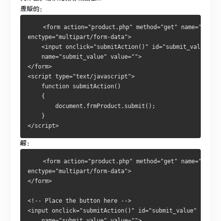
原版的：
    <form action="product.php" method="get" name="frmPr
enctype="multipart/form-data">
    <input onclick="submitAction()" id="submit_value" ty
    name="submit_value" value="">
</form>
<script type="text/javascript">
    function submitAction()
    {
        document.frmProduct.submit();
    }
</script>
解：
    <form action="product.php" method="get" name="frmPr
enctype="multipart/form-data">
</form>
<!-- Place the button here -->
<input onclick="submitAction()" id="submit_value" type="
    name="submit_value" value="">