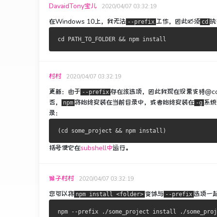
DavaidTony宝儿
2020/04/07 03:32:19
在Windows 10上，我无法
工作，因此必须
执
--prefix
cd
村村
2020/04/07 03:32:19
更新：
由于
存在
该
选项，因此我现在投票支持@co
--prefix
否，
将始终安装在当前目录中，或者始终安装在
系统
npm
-g
录：
括号使它在
subshel​​l中
运行
。
猴子村村
2020/04/07 03:32:19
您可以将
变体与
选项一
npm install <folder>
--prefix