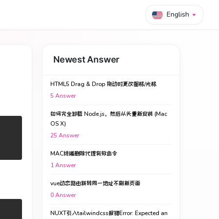
English
Newest Answer
HTML5 Drag & Drop 拖动时更改图标/光标
5
Answer
如何完全卸载 Node.js，然后从头重新安装 (Mac
OS X)
25
Answer
MAC终端删除代理有效命令
1
Answer
vue动态路由跳转同一地址不刷新页面
0
Answer
NUXT引入tailwindcss报错Error: Expected an