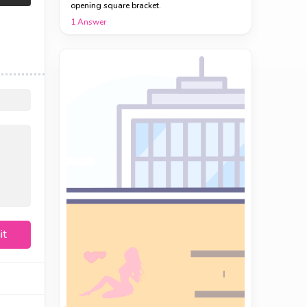
opening square bracket.
1
Answer
it