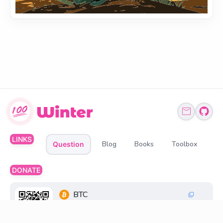
LINKS
Blog
Books
Toolbox
Question
DONATE
BTC
1Q6ZDFC3FueXY3JocmeMqgiSsGGtppbvz2