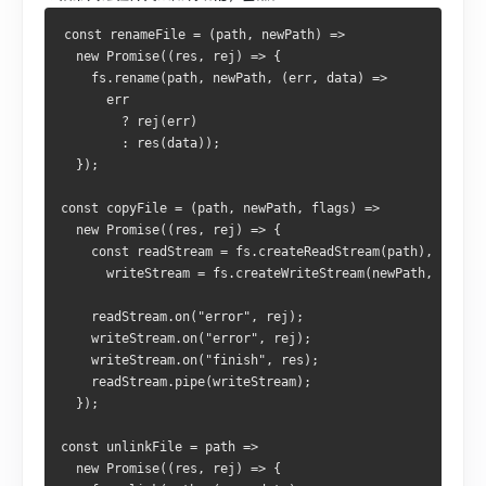
const renameFile = (path, newPath) => 
  new Promise((res, rej) => {
    fs.rename(path, newPath, (err, data) =>
      err
        ? rej(err)
        : res(data));
  });
const copyFile = (path, newPath, flags) =>
  new Promise((res, rej) => {
    const readStream = fs.createReadStream(path),
      writeStream = fs.createWriteStream(newPath, {flags
    readStream.on("error", rej);
    writeStream.on("error", rej);
    writeStream.on("finish", res);
    readStream.pipe(writeStream);
  });
const unlinkFile = path => 
  new Promise((res, rej) => {