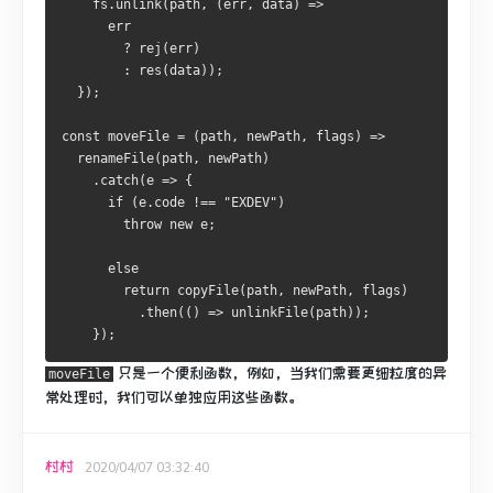
    fs.unlink(path, (err, data) =>
      err
        ? rej(err)
        : res(data));
  });
const moveFile = (path, newPath, flags) =>
  renameFile(path, newPath)
    .catch(e => {
      if (e.code !== "EXDEV")
        throw new e;
      else
        return copyFile(path, newPath, flags)
          .then(() => unlinkFile(path));
    });
只是一个便利函数，例如，当我们需要更细粒度的异
moveFile
常处理时，我们可以单独应用这些函数。
村村
2020/04/07 03:32:40