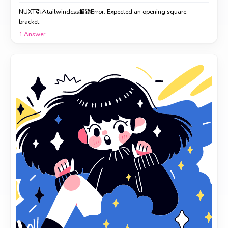
NUXT引入tailwindcss报错Error: Expected an opening square
bracket.
1
Answer