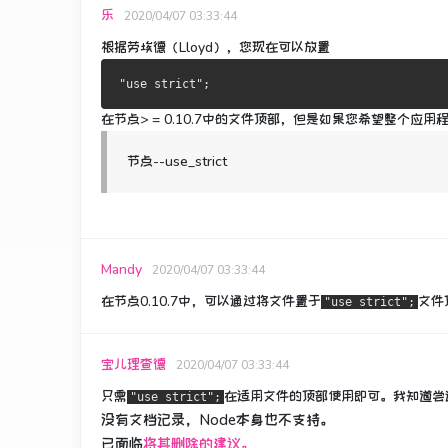
乐
2020/04/07 03:33:44
根据劳埃德（Lloyd），您现在可以放置
在
节点> = 0.10.7
中的文件顶部
，但是如果您希望整个应用
节点--use_strict
Mandy
2020/04/07 03:33:44
在节点0.10.7中，可以通过将文件置于
文件
"use strict";
宝儿理查德
2020/04/07 03:33:44
只需
在适用文件的顶部
使用即可
。
我知道尝试
"use strict";
没有文档记录，Node本身也不支持。
已面临
将其删除的建议。