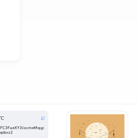
TC
FC3FueXY3JocmeMqgi
ppbvz2