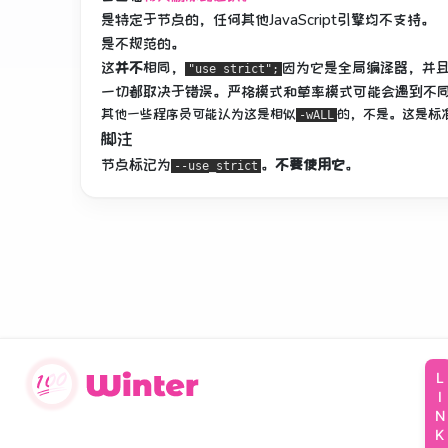
是特定于节点的，任何其他JavaScript引擎均不支持。
是不规范的。
这
并不
相同，
因为它是全局编译器，并
"use strict";
一切都取决于错误。
严格模式和草率模式可能会遇到不
其他一些程序员可能认为这是相似
的，不是。
这是标
-wALL
脚注
节点标记为
。
不要使用它
。
--use_strict
LINKS