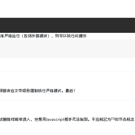
程序严格运行（
包括外部模块
），则可以执行此操作
顶部来
在文件级别强制执行严格模式
。
最后！
[1]
删除样板很诱人，但是用Javascript根本无法做到。
不应标记为
的节点标志