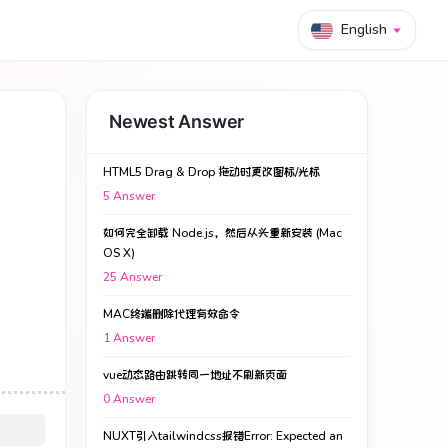
English
Newest Answer
HTML5 Drag & Drop 拖动时更改图标/光标
5
Answer
如何完全卸载 Node.js，然后从头重新安装 (Mac
OS X)
25
Answer
MAC终端删除代理有效命令
1
Answer
vue动态路由跳转同一地址不刷新页面
0
Answer
NUXT引入tailwindcss报错Error: Expected an