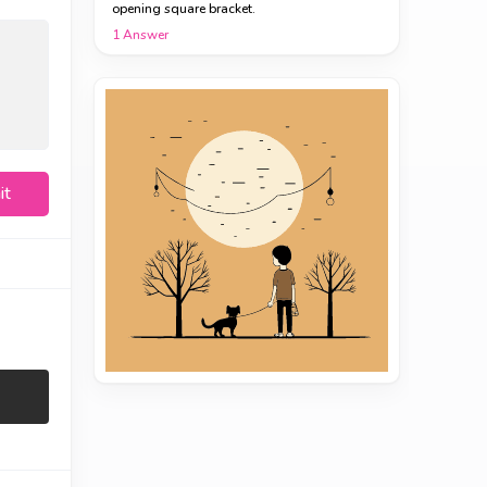
opening square bracket.
1
Answer
it