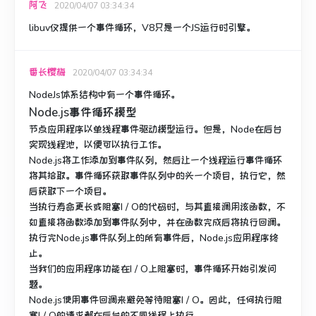
阿飞
2020/04/07 03:34:34
libuv仅提供一个事件循环，V8只是一个JS运行时引擎。
番长樱梅
2020/04/07 03:34:34
NodeJs体系结构中有一个事件循环。
Node.js事件循环模型
节点应用程序以单线程事件驱动模型运行。
但是，Node在后台
实现线程池，以便可以执行工作。
Node.js将工作添加到事件队列，然后让一个线程运行事件循环
将其拾取。
事件循环获取事件队列中的头一个项目，执行它，然
后获取下一个项目。
当执行寿命更长或阻塞I / O的代码时，与其直接调用该函数，不
如直接将函数添加到事件队列中，并在函数完成后将执行回调。
执行完Node.js事件队列上的所有事件后，Node.js应用程序终
止。
当我们的应用程序功能在I / O上阻塞时，事件循环开始引发问
题。
Node.js使用事件回调来避免等待阻塞I / O。
因此，任何执行阻
塞I / O的请求都在后台的不同线程上执行。