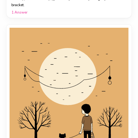
bracket.
1
Answer