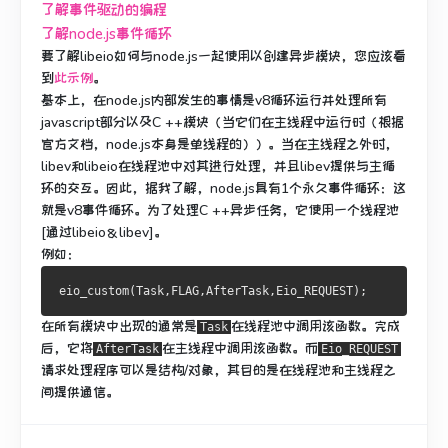
了解事件驱动的编程
了解node.js事件循环
要了解libeio如何与node.js一起使用以创建异步模块，您应该看
到
此示例
。
基本上，在node.js内部发生的事情是v8循环运行并处理所有
javascript部分以及C ++模块（当它们在主线程中运行时（根据
官方文档，node.js本身是单线程的））。
当在主线程之外时，
libev和libeio在线程池中对其进行处理，并且libev提供与主循
环的交互。
因此，据我了解，node.js具有1个永久事件循环：这
就是v8事件循环。
为了处理C ++异步任务，它使用一个线程池
[通过libeio＆libev]。
例如：
在所有模块中出现的通常是
在线程池中
调用该函数
。
完成
Task
后，它将
在主线程中
调用该
函数。
而
AfterTask
Eio_REQUEST
请求处理程序可以是结构/对象，其目的是在线程池和主线程之
间提供通信。