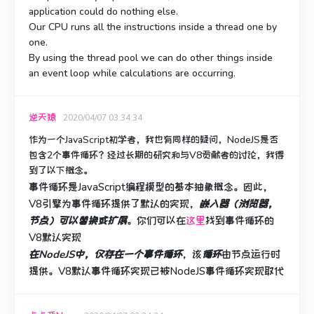
application could do nothing else.
Our CPU runs all the instructions inside a thread one by
one.
By using the thread pool we can do other things inside
an event loop while calculations are occurring.
逆天猿
2020/04/07 03:34:34
作为一个JavaScript初学者，我也有同样的疑问，NodeJS是否
包含2个事件循环？
经过长期的研究和与V8贡献者的讨论，我得
到了以下概念。
事件循环是JavaScript编程模型的基本抽象概念。
因此，
V8引擎为事件循环提供了默认的实现，
嵌入器（浏览器，
节点）可以替换或扩展
。
你们可以在
这里
找到事件循环的
V8默认实现
在NodeJS中，仅存在一个事件循环
，该
循环
由节点运行时
提供。
V8默认事件循环实现已被NodeJS事件循环实现取代