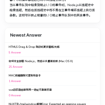
当从事件队列中检索到阻止I / O的事件时，Node.js从线程池中
检索线程，然后在该线程池中而不是在主事件循环线程上执行该
函数。
这样可以防止阻塞的I / O阻止事件队列中的其余事件。
Newest Answer
HTML5 Drag & Drop 拖动时更改图标/光标
5
Answer
如何完全卸载 Node.js，然后从头重新安装 (Mac OS X)
25
Answer
MAC终端删除代理有效命令
1
Answer
vue动态路由跳转同一地址不刷新页面
0
Answer
NUXT引入tailwindcss报错Error: Expected an opening square