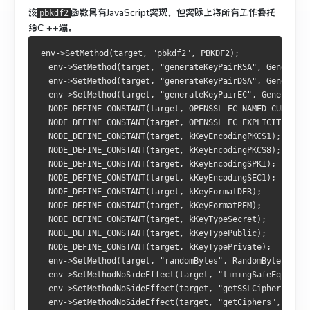
该
函数具有JavaScript实现，但实际上将所有工作委托
pbkdf2
给C ++端。
env->SetMethod(target, "pbkdf2", PBKDF2);
  env->SetMethod(target, "generateKeyPairRSA", GenerateK
  env->SetMethod(target, "generateKeyPairDSA", GenerateK
  env->SetMethod(target, "generateKeyPairEC", GenerateKe
  NODE_DEFINE_CONSTANT(target, OPENSSL_EC_NAMED_CURVE);
  NODE_DEFINE_CONSTANT(target, OPENSSL_EC_EXPLICIT_CURVE
  NODE_DEFINE_CONSTANT(target, kKeyEncodingPKCS1);
  NODE_DEFINE_CONSTANT(target, kKeyEncodingPKCS8);
  NODE_DEFINE_CONSTANT(target, kKeyEncodingSPKI);
  NODE_DEFINE_CONSTANT(target, kKeyEncodingSEC1);
  NODE_DEFINE_CONSTANT(target, kKeyFormatDER);
  NODE_DEFINE_CONSTANT(target, kKeyFormatPEM);
  NODE_DEFINE_CONSTANT(target, kKeyTypeSecret);
  NODE_DEFINE_CONSTANT(target, kKeyTypePublic);
  NODE_DEFINE_CONSTANT(target, kKeyTypePrivate);
  env->SetMethod(target, "randomBytes", RandomBytes);
  env->SetMethodNoSideEffect(target, "timingSafeEqual", 
  env->SetMethodNoSideEffect(target, "getSSLCiphers", Ge
  env->SetMethodNoSideEffect(target, "getCiphers", GetCi