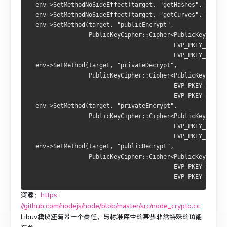
  env->SetMethodNoSideEffect(target, "getHashes", GetHas
  env->SetMethodNoSideEffect(target, "getCurves", GetCur
  env->SetMethod(target, "publicEncrypt",
                 PublicKeyCipher::Cipher<PublicKeyCipher
                                         EVP_PKEY_encryp
                                         EVP_PKEY_encryp
  env->SetMethod(target, "privateDecrypt",
                 PublicKeyCipher::Cipher<PublicKeyCipher
                                         EVP_PKEY_decryp
                                         EVP_PKEY_decryp
  env->SetMethod(target, "privateEncrypt",
                 PublicKeyCipher::Cipher<PublicKeyCipher
                                         EVP_PKEY_sign_i
                                         EVP_PKEY_sign>)
  env->SetMethod(target, "publicDecrypt",
                 PublicKeyCipher::Cipher<PublicKeyCipher
                                         EVP_PKEY_verify
                                         EVP_PKEY_verify
资源：
https
:
//github.com/nodejs/node/blob/master/src/node_crypto.cc
Libuv模块还有另一个责任，与标准库中的某些非常特殊的功能