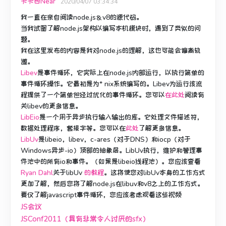
卡卡西Near
2020/04/07 03:34:34
我一直在亲自阅读node.js＆v8的源代码。
当我试图了解node.js架构以编写本机模块时，遇到了类似的问
题。
我在这里发布的内容是我对node.js的理解，这也可能会偏离轨
道。
Libev
是事件循环，它实际上在node.js内部运行，以执行简单的
事件循环操作。
它最初是为* nix系统编写的。
Libev为运行该流
程提供了一个简单但经过优化的事件循环。
您可以
在此处
阅读有
关libev的更多信息
。
LibEio
是一个用于异步执行输入输出的库。
它处理文件描述符，
数据处理程序，套接字等。您可以在
此处
了解更多信息
。
LibUv
是libeio，libev，c-ares（对于DNS）和iocp（对于
Windows异步-io）顶部的抽象层。
LibUv执行，维护和管理事
件池中的所有io和事件。
（如果是libeio线程池）。
您应该查看
Ryan Dahl
关于libUv
的教程
。
这将使您对libUv本身的工作方式
更加了解，然后您将了解node.js在libuv和v8之上的工作方式。
要仅了解javascript事件循环，您应该考虑观看这些视频
JS会议
JSConf2011（具有非常令人讨厌的sfx）