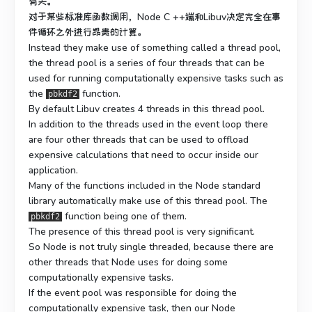
有关。
对于某些标准库函数调用，Node C ++端和Libuv决定完全在事
件循环之外进行昂贵的计算。
Instead they make use of something called a thread pool,
the thread pool is a series of four threads that can be
used for running computationally expensive tasks such as
the
function.
pbkdf2
By default Libuv creates 4 threads in this thread pool.
In addition to the threads used in the event loop there
are four other threads that can be used to offload
expensive calculations that need to occur inside our
application.
Many of the functions included in the Node standard
library automatically make use of this thread pool. The
function being one of them.
pbkdf2
The presence of this thread pool is very significant.
So Node is not truly single threaded, because there are
other threads that Node uses for doing some
computationally expensive tasks.
If the event pool was responsible for doing the
computationally expensive task, then our Node