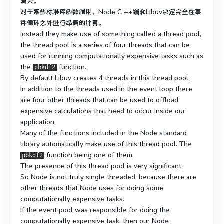
有关。
对于某些标准库函数调用，Node C ++端和Libuv决定完全在事
件循环之外进行昂贵的计算。
Instead they make use of something called a thread pool,
the thread pool is a series of four threads that can be
used for running computationally expensive tasks such as
the
function.
pbkdf2
By default Libuv creates 4 threads in this thread pool.
In addition to the threads used in the event loop there
are four other threads that can be used to offload
expensive calculations that need to occur inside our
application.
Many of the functions included in the Node standard
library automatically make use of this thread pool. The
function being one of them.
pbkdf2
The presence of this thread pool is very significant.
So Node is not truly single threaded, because there are
other threads that Node uses for doing some
computationally expensive tasks.
If the event pool was responsible for doing the
computationally expensive task, then our Node