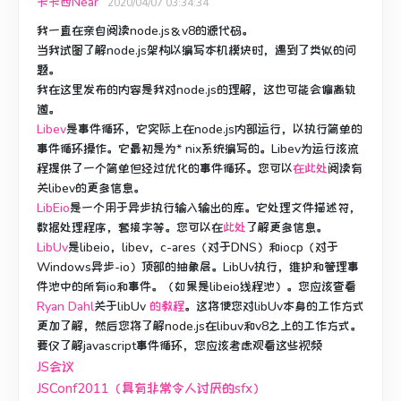
卡卡西Near
2020/04/07 03:34:34
我一直在亲自阅读node.js＆v8的源代码。
当我试图了解node.js架构以编写本机模块时，遇到了类似的问
题。
我在这里发布的内容是我对node.js的理解，这也可能会偏离轨
道。
Libev
是事件循环，它实际上在node.js内部运行，以执行简单的
事件循环操作。
它最初是为* nix系统编写的。
Libev为运行该流
程提供了一个简单但经过优化的事件循环。
您可以
在此处
阅读有
关libev的更多信息
。
LibEio
是一个用于异步执行输入输出的库。
它处理文件描述符，
数据处理程序，套接字等。您可以在
此处
了解更多信息
。
LibUv
是libeio，libev，c-ares（对于DNS）和iocp（对于
Windows异步-io）顶部的抽象层。
LibUv执行，维护和管理事
件池中的所有io和事件。
（如果是libeio线程池）。
您应该查看
Ryan Dahl
关于libUv
的教程
。
这将使您对libUv本身的工作方式
更加了解，然后您将了解node.js在libuv和v8之上的工作方式。
要仅了解javascript事件循环，您应该考虑观看这些视频
JS会议
JSConf2011（具有非常令人讨厌的sfx）