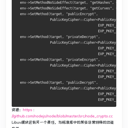
  env->SetMethodNoSideEffect(target, "getHashes", GetHas
  env->SetMethodNoSideEffect(target, "getCurves", GetCur
  env->SetMethod(target, "publicEncrypt",
                 PublicKeyCipher::Cipher<PublicKeyCipher
                                         EVP_PKEY_encryp
                                         EVP_PKEY_encryp
  env->SetMethod(target, "privateDecrypt",
                 PublicKeyCipher::Cipher<PublicKeyCipher
                                         EVP_PKEY_decryp
                                         EVP_PKEY_decryp
  env->SetMethod(target, "privateEncrypt",
                 PublicKeyCipher::Cipher<PublicKeyCipher
                                         EVP_PKEY_sign_i
                                         EVP_PKEY_sign>)
  env->SetMethod(target, "publicDecrypt",
                 PublicKeyCipher::Cipher<PublicKeyCipher
                                         EVP_PKEY_verify
                                         EVP_PKEY_verify
资源：
https
:
//github.com/nodejs/node/blob/master/src/node_crypto.cc
Libuv模块还有另一个责任，与标准库中的某些非常特殊的功能