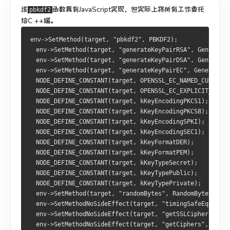
该
函数具有JavaScript实现，但实际上将所有工作委托
pbkdf2
给C ++端。
env->SetMethod(target, "pbkdf2", PBKDF2);
  env->SetMethod(target, "generateKeyPairRSA", GenerateK
  env->SetMethod(target, "generateKeyPairDSA", GenerateK
  env->SetMethod(target, "generateKeyPairEC", GenerateKe
  NODE_DEFINE_CONSTANT(target, OPENSSL_EC_NAMED_CURVE);
  NODE_DEFINE_CONSTANT(target, OPENSSL_EC_EXPLICIT_CURVE
  NODE_DEFINE_CONSTANT(target, kKeyEncodingPKCS1);
  NODE_DEFINE_CONSTANT(target, kKeyEncodingPKCS8);
  NODE_DEFINE_CONSTANT(target, kKeyEncodingSPKI);
  NODE_DEFINE_CONSTANT(target, kKeyEncodingSEC1);
  NODE_DEFINE_CONSTANT(target, kKeyFormatDER);
  NODE_DEFINE_CONSTANT(target, kKeyFormatPEM);
  NODE_DEFINE_CONSTANT(target, kKeyTypeSecret);
  NODE_DEFINE_CONSTANT(target, kKeyTypePublic);
  NODE_DEFINE_CONSTANT(target, kKeyTypePrivate);
  env->SetMethod(target, "randomBytes", RandomBytes);
  env->SetMethodNoSideEffect(target, "timingSafeEqual", 
  env->SetMethodNoSideEffect(target, "getSSLCiphers", Ge
  env->SetMethodNoSideEffect(target, "getCiphers", GetCi