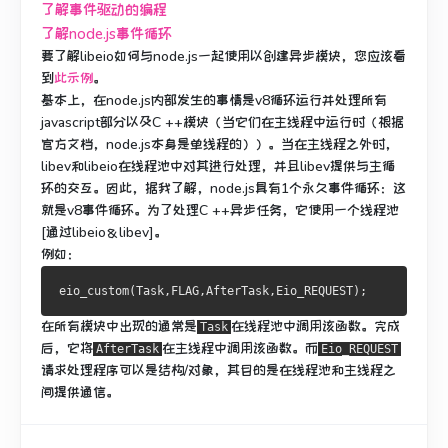
了解事件驱动的编程
了解node.js事件循环
要了解libeio如何与node.js一起使用以创建异步模块，您应该看
到
此示例
。
基本上，在node.js内部发生的事情是v8循环运行并处理所有
javascript部分以及C ++模块（当它们在主线程中运行时（根据
官方文档，node.js本身是单线程的））。
当在主线程之外时，
libev和libeio在线程池中对其进行处理，并且libev提供与主循
环的交互。
因此，据我了解，node.js具有1个永久事件循环：这
就是v8事件循环。
为了处理C ++异步任务，它使用一个线程池
[通过libeio＆libev]。
例如：
在所有模块中出现的通常是
在线程池中
调用该函数
。
完成
Task
后，它将
在主线程中
调用该
函数。
而
AfterTask
Eio_REQUEST
请求处理程序可以是结构/对象，其目的是在线程池和主线程之
间提供通信。