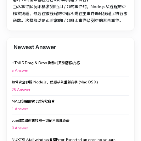
当从事件队列中检索到阻止I / O的事件时，Node.js从线程池中
检索线程，然后在该线程池中而不是在主事件循环线程上执行该
函数。
这样可以防止阻塞的I / O阻止事件队列中的其余事件。
Newest Answer
HTML5 Drag & Drop 拖动时更改图标/光标
5
Answer
如何完全卸载 Node.js，然后从头重新安装 (Mac OS X)
25
Answer
MAC终端删除代理有效命令
1
Answer
vue动态路由跳转同一地址不刷新页面
0
Answer
NUXT引入tailwindcss报错Error: Expected an opening square