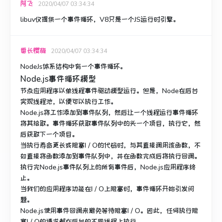
阿飞
2020/04/07 03:34:34
libuv仅提供一个事件循环，V8只是一个JS运行时引擎。
番长樱梅
2020/04/07 03:34:34
NodeJs体系结构中有一个事件循环。
Node.js事件循环模型
节点应用程序以单线程事件驱动模型运行。
但是，Node在后台
实现线程池，以便可以执行工作。
Node.js将工作添加到事件队列，然后让一个线程运行事件循环
将其拾取。
事件循环获取事件队列中的头一个项目，执行它，然
后获取下一个项目。
当执行寿命更长或阻塞I / O的代码时，与其直接调用该函数，不
如直接将函数添加到事件队列中，并在函数完成后将执行回调。
执行完Node.js事件队列上的所有事件后，Node.js应用程序终
止。
当我们的应用程序功能在I / O上阻塞时，事件循环开始引发问
题。
Node.js使用事件回调来避免等待阻塞I / O。
因此，任何执行阻
塞I / O的请求都在后台的不同线程上执行。