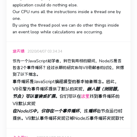
application could do nothing else.
Our CPU runs all the instructions inside a thread one by
one.
By using the thread pool we can do other things inside
an event loop while calculations are occurring.
逆天猿
2020/04/07 03:34:34
作为一个JavaScript初学者，我也有同样的疑问，NodeJS是否
包含2个事件循环？
经过长期的研究和与V8贡献者的讨论，我得
到了以下概念。
事件循环是JavaScript编程模型的基本抽象概念。
因此，
V8引擎为事件循环提供了默认的实现，
嵌入器（浏览器，
节点）可以替换或扩展
。
你们可以在
这里
找到事件循环的
V8默认实现
在NodeJS中，仅存在一个事件循环
，该
循环
由节点运行时
提供。
V8默认事件循环实现已被NodeJS事件循环实现取代