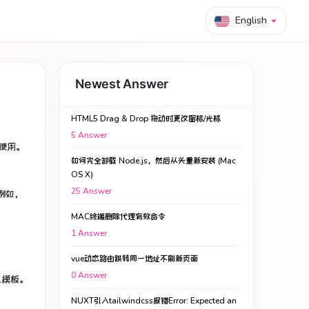
English
Newest Answer
HTML5 Drag & Drop 拖动时更改图标/光标
5
Answer
起使用。
如何完全卸载 Node.js，然后从头重新安装 (Mac
OS X)
25
Answer
例如，
MAC终端删除代理有效命令
1
Answer
vue动态路由跳转同一地址不刷新页面
0
Answer
认模板。
NUXT引入tailwindcss报错Error: Expected an