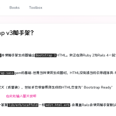
g
Books
Toolbox
rap v3脚手架？
并使脚手架生成器输出
HTML。
我正在将Ruby 2与Rails 4一
R
Bootstrap 3
gem的基础-但是当我使用生成器时，HTML没有适当的引导程序类-
rap-sass
换），但似乎也很容易将生成的HTML也变为“ Bootstrap Ready”
个答案
一样
-会覆盖Rails会使用脚手架默
lib/erb/scaffold
edit.html.erb