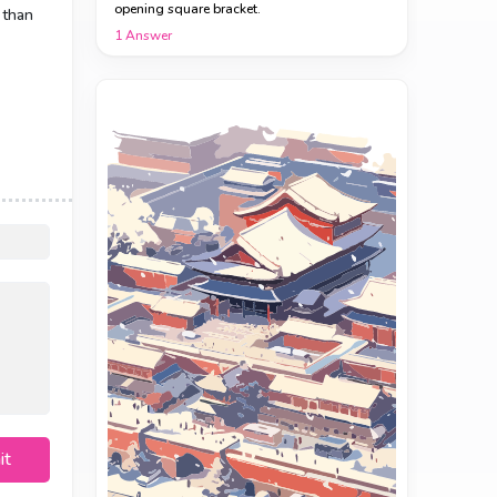
opening square bracket.
than
1
Answer
it