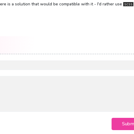
re is a solution that would be compatible with it - I'd rather use
scss
Subm