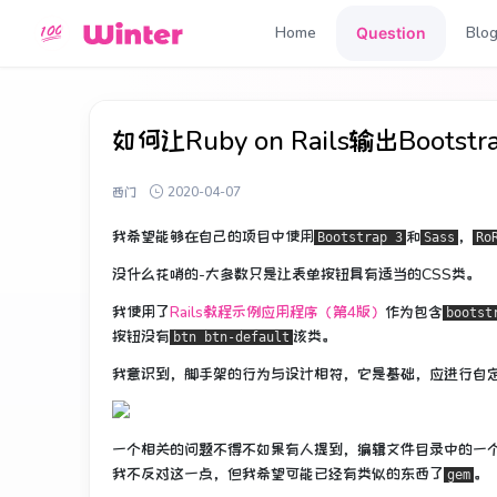
Home
Blo
Question
如何让Ruby on Rails输出Bootst
西门
2020-04-07
我希望能够
在自己的
项目中
使用
和
，
Bootstrap 3
Sass
Ro
没什么花哨的-大多数只是让表单按钮具有适当的CSS类。
我使用了
Rails教程示例应用程序（第4版）
作为包含
bootst
按钮没有
该类。
btn btn-default
我意识到，脚手架的行为与设计相符，它是基础，应进行自定义（或替
一个相关的问题不得不如果有人提到，编辑文件目录中的一
我不反对这一点，但我希望可能已经有类似的东西了
。
gem