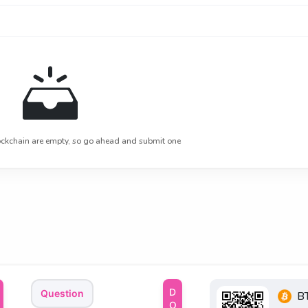
ckchain are empty, so go ahead and submit one
Question
B