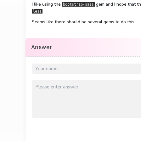
I like using the
gem and I hope that the
bootstrap-sass
less
Seems like there should be several gems to do this.
Answer