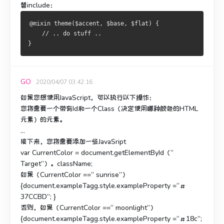
替include：
@mixin theme($accent, $base, $flat) {
    // .. do stuff ..
}
GO
2020/04/07 03:42:16
如果您想使用JavaScript，可以执行以下操作：
您将需要一个带有Id和一个Class（决定使用哪种颜色的HTML
元素）的元素。
...
接下来，您将需要添加一些JavaSript
var CurrentColor = document.getElementById（“
Target”）。className;
如果（CurrentColor ==“ sunrise”）
{document.exampleTagg.style.exampleProperty =“＃
37CCBD”;
}
否则，如果（CurrentColor ==“ moonlight”）
{document.exampleTagg.style.exampleProperty =“＃18c”;