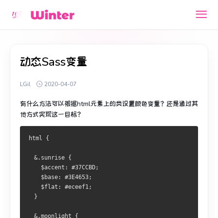
动态Sass变量
LGil
2020-04-07
有什么方法可以根据html元素上的类设置颜色变量？
还是通过其
他方式实现这一目标？
html {
  &.sunrise {
    $accent: #37CCBD;
    $base: #3E4653;
    $flat: #eceef1;
  }
  &.moonlight {