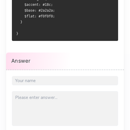
    $accent: #18c;
    $base: #2a2a2a;
    $flat: #f0f0f0;
  }
}
Answer