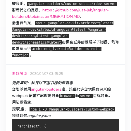
被弃用，
@angular-builders/custom-webpack:dev-server
取而代之的是源：
https
:
//github.com/just-jeb/angular-
builders/blob/master/MIGRATION.MD
。
最重要的是，
npm i @angular-devkit/architect@latest
@angular-devkit/build-angular@latest @angular-
devkit/core@latest @angular-
如果在迁移后发现以下错误，则
可
devkit/schematics@latest
能需要运行
architect_1.createBuilder is not a
。
function
老丝阿飞
2020/04/07 03:45:25
免责声明：我是以下图书馆的所有者
您可以使用
angular-builders
库，该库允许您
使用自定义的
webpack配置
扩展现有
对象
和
目标对象。
browser
server
用法很简单：
安装库：
npm i -D @angular-builders/custom-webpack
修改您的
angular.json
：
"architect": {