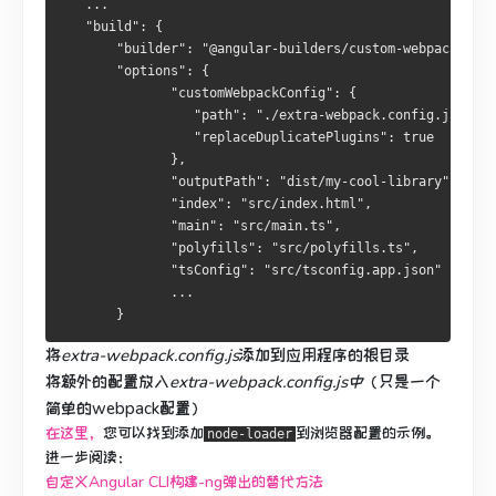
   ...
   "build": {
       "builder": "@angular-builders/custom-webpack:brow
       "options": {
              "customWebpackConfig": {
                 "path": "./extra-webpack.config.js",
                 "replaceDuplicatePlugins": true
              },
              "outputPath": "dist/my-cool-library",
              "index": "src/index.html",
              "main": "src/main.ts",
              "polyfills": "src/polyfills.ts",
              "tsConfig": "src/tsconfig.app.json"
              ...
       }
将
extra-webpack.config.js
添加
到应用程序的根目录
将额外的配置放入
extra-webpack.config.js中
（只是一个
简单的webpack配置）
在这里，
您可以找到添加
到浏览器配置
的示例
。
node-loader
进一步阅读：
自定义Angular CLI构建-ng弹出的替代方法