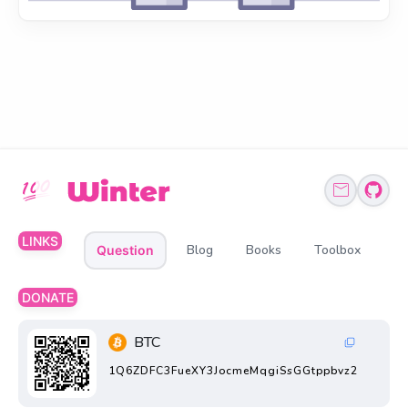
LINKS
Blog
Books
Toolbox
Question
DONATE
BTC
1Q6ZDFC3FueXY3JocmeMqgiSsGGtppbvz2