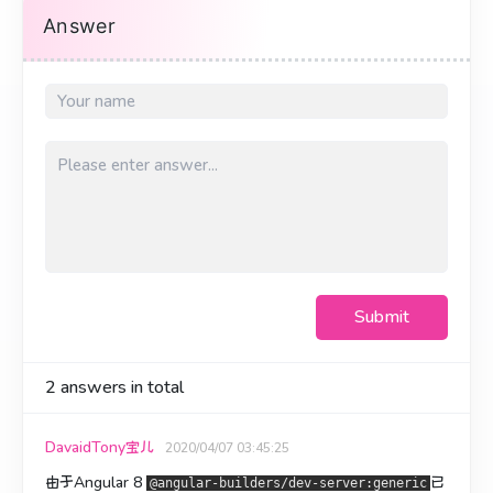
Answer
Submit
2
answers in total
DavaidTony宝儿
2020/04/07 03:45:25
由于Angular 8
已
@angular-builders/dev-server:generic