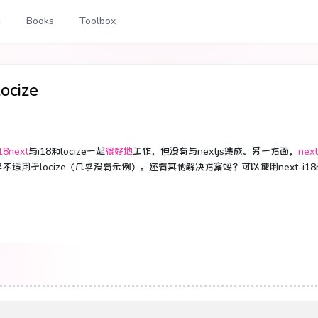
g
Books
Toolbox
ocize
i18next
与i18和locize一起
很好地
工作，但没有与nextjs集成。
另一方面，
next
乎不适用于locize（几乎没有示例）。
还有其他解决方案吗？
可以使用next-i18