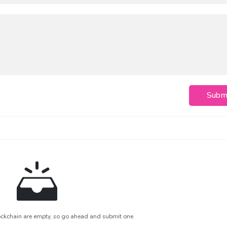
Subm
ckchain are empty, so go ahead and submit one