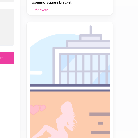
opening square bracket.
1
Answer
it