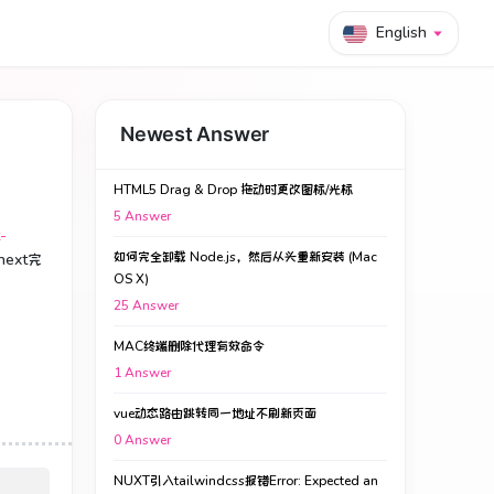
English
Newest Answer
HTML5 Drag & Drop 拖动时更改图标/光标
5
Answer
-
如何完全卸载 Node.js，然后从头重新安装 (Mac
next完
OS X)
25
Answer
MAC终端删除代理有效命令
1
Answer
vue动态路由跳转同一地址不刷新页面
0
Answer
NUXT引入tailwindcss报错Error: Expected an