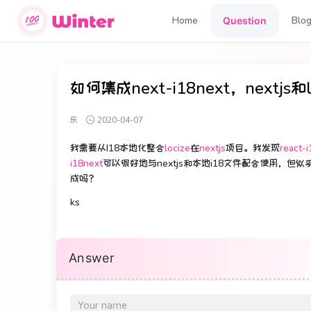
Home
Blo
Question
如何集成next-i18next，nextjs和l
乐
2020-04-07
我需要从I18本地化整合
locize
在
nextjs
项目。
我发现
react-
i18next
可以很好地与nextjs和本地i18文件配合使用，但似
成吗？
ks
Answer