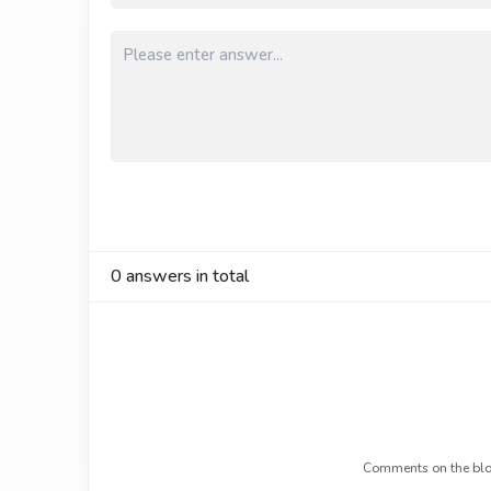
0
answers in total
Comments on the blo