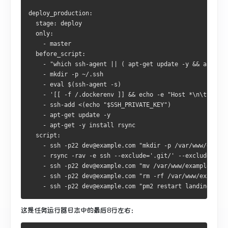
deploy_production:
  stage: deploy
  only:
    - master
  before_script:
    - "which ssh-agent || ( apt-get update -y && apt-get
    - mkdir -p ~/.ssh
    - eval $(ssh-agent -s)
    - '[[ -f /.dockerenv ]] && echo -e "Host *\n\tStrict
    - ssh-add <(echo "$SSH_PRIVATE_KEY")
    - apt-get update -y
    - apt-get -y install rsync
  script:
    - ssh -p22 dev@example.com "mkdir -p /var/www/exampl
    - rsync -rav -e ssh --exclude='.git/' --exclude='.gi
    - ssh -p22 dev@example.com "mv /var/www/example.com
    - ssh -p22 dev@example.com "rm -rf /var/www/example.
    - ssh -p22 dev@example.com "pm2 restart landing-page
这是任务运行器日志中的最后8行左右：