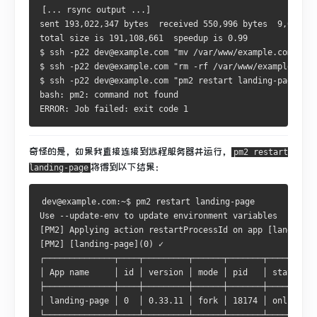
[... rsync output ...]
sent 193,022,347 bytes  received 550,996 bytes  9,003,41
total size is 191,108,661  speedup is 0.99
$ ssh -p22 dev@example.com "mv /var/www/example.com/ind
$ ssh -p22 dev@example.com "rm -rf /var/www/example.com/
$ ssh -p22 dev@example.com "pm2 restart landing-page"
bash: pm2: command not found
ERROR: Job failed: exit code 1
奇怪的是，如果我直接连接到远程服务器并运行，
pm2 restart
将得到以下结果：
landing-page
dev@example.com:~$ pm2 restart landing-page
Use --update-env to update environment variables
[PM2] Applying action restartProcessId on app [landing-p
[PM2] [landing-page](0) ✓
┌──────────────┬────┬─────────┬──────┬───────┬────────┬─
│ App name     │ id │ version │ mode │ pid   │ status │ 
├──────────────┼────┼─────────┼──────┼───────┼────────┼─
│ landing-page │ 0  │ 0.33.11 │ fork │ 18174 │ online │ 
└──────────────┴────┴─────────┴──────┴───────┴────────┴─