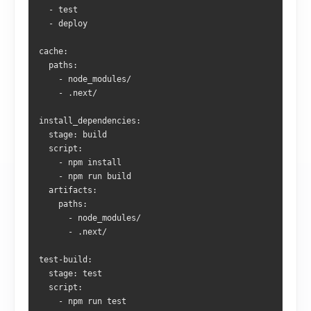
  - test
  - deploy
cache:
  paths:
    - node_modules/
    - .next/
install_dependencies:
  stage: build
  script:
    - npm install
    - npm run build
  artifacts:
    paths:
      - node_modules/
      - .next/
test-build:
  stage: test
  script:
    - npm run test