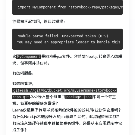
但显然不起作用，返回此错误：
Module parse failed: Unexpected token (8:9)
You may need an appropriate loader to handle this file t
这
是
因为
是jsx文件。
我希望Next.js转换导入的模
MyComponent
块，但事实并非如此。
我的问题是：
我的胆量说，
git+ssh://git@bitbucket.org/myusername/storybook-
从中
导入整个故事书
不是一个好主
repo.git
package.json
意。
有更好的解决方案吗？
Lerna仅适用于我可以发布我的软件包的公共/专业软件仓库吗？
为什么Next.js不转译导入的jsx模块？
此时，此过程如何工作？
我应该从远程存储库中移植故事书组件，还是从主应用程序中完
成工作？