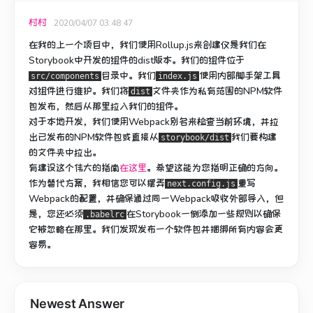
村村
2020/04/07 03:48:47
在我的上一个项目中，我们使用Rollup.js来创建仅是我们在
Storybook中开发的组件的dist版本。
我们的组件位于
目录中。
我们
使用内部脚手架工具
src/components
index.js
对组件进行
维护
。
我们将
文件夹作为私有范围的NPM软件
dist
包发布，然后从那里拉入我们的组件。
对于本地开发，我们使用Webpack别名来检查当前环境，并拉
出已发布的NPM软件包或直接从
我们要构建
storybook/dist
的
文件夹中
拉出
。
有建设这个伟大的指南
在这里
。
希望这能为您指明正确的方向。
作为替代方案，我相信您可以摆弄
重写
next.config.js
Webpack的配置，并确保通过同一Webpack吸收外部导入，但
是，您还必须
在Storybook一侧
添加一些规则
以确保
.babelrc
它被忽略在那里。
我们发现发布一个软件包并捆绑所有内容会更
容易。
Newest Answer