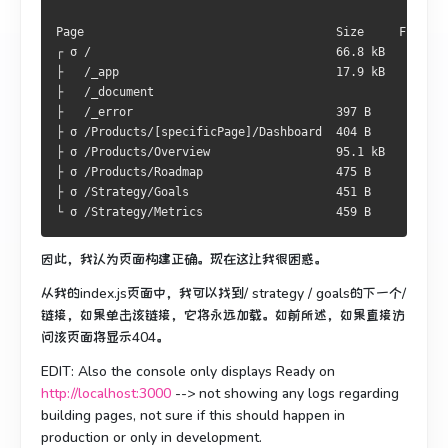
Page                                    Size     Files  
┌ σ /                                   66.8 kB      4  
├   /_app                               17.9 kB      0  
├   /_document
├   /_error                             397 B        0  
├ σ /Products/[specificPage]/Dashboard  404 B        4  
├ σ /Products/Overview                  95.1 kB      9  
├ σ /Products/Roadmap                   475 B        4  
├ σ /Strategy/Goals                     451 B        4  
└ σ /Strategy/Metrics                   459 B        4  
因此，我认为页面构建正确。
现在这让我很困惑。
从我的index.js页面中，我可以找到/ strategy / goals的下一个/
链接，如果单击该链接，它将永远加载。
如前所述，如果直接访
问该页面将显示404。
EDIT: Also the console only displays Ready on
http://localhost:3000
--> not showing any logs regarding
building pages, not sure if this should happen in
production or only in development.