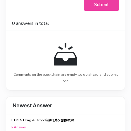
Submit
0
answers in total
Comments on the blockchain are empty, so go ahead and submit
one
Newest Answer
HTML5 Drag & Drop 拖动时更改图标/光标
5
Answer