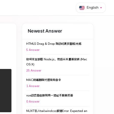
English
Newest Answer
HTML5 Drag & Drop 拖动时更改图标/光标
5
Answer
如何完全卸载 Node.js，然后从头重新安装 (Mac
OS X)
25
Answer
MAC终端删除代理有效命令
1
Answer
vue动态路由跳转同一地址不刷新页面
0
Answer
NUXT引入tailwindcss报错Error: Expected an