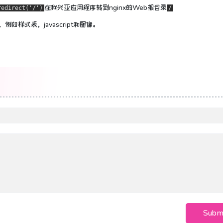
在我兴亚应用程序转到nginx的Web根目录
redirect('/')
/
，
例如样式表，javascript和图像。
Subm