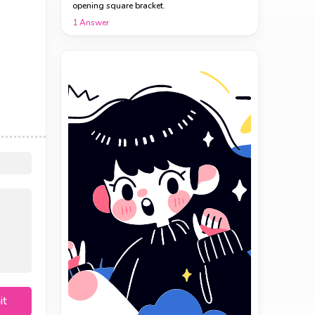
opening square bracket.
1
Answer
it