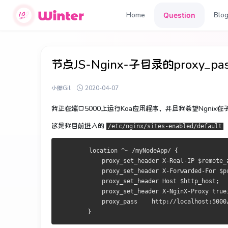
Home
Blo
Question
节点JS-Nginx-子目录的proxy_pas
小胖Gil
2020-04-07
我正在端口5000上运行Koa应用程序，并且我希望Ngnix
这是我目前进入的
/etc/nginx/sites-enabled/default
        location ^~ /myNodeApp/ {
            proxy_set_header X-Real-IP $remote_
            proxy_set_header X-Forwarded-For $p
            proxy_set_header Host $http_host;
            proxy_set_header X-NginX-Proxy true
            proxy_pass    http://localhost:5000
        }