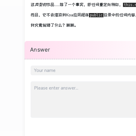
这
类型的
作品......除了一个事实，即任何重定向例如，
this.
而且，它不会渲染我Koa应用程序
目录中的
任何内容
public
我究竟做错了什么？
谢谢。
Answer