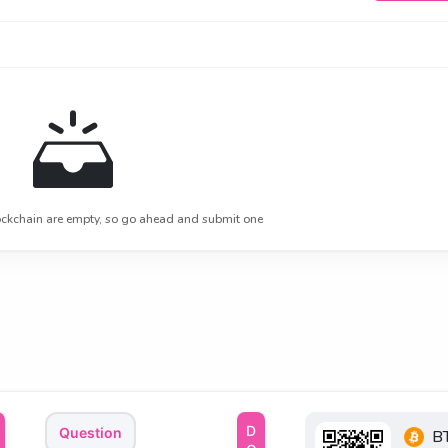
ckchain are empty, so go ahead and submit one
Question
B