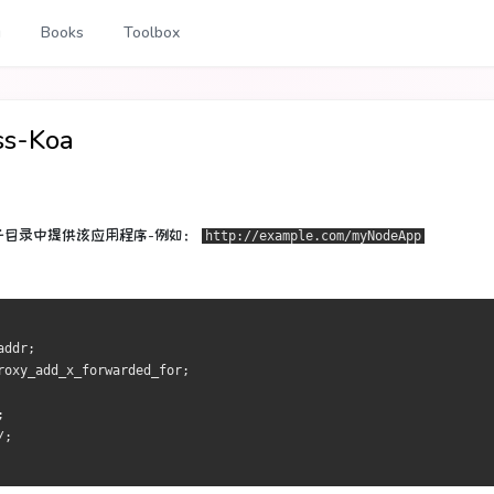
g
Books
Toolbox
s-Koa
在子目录中提供该应用程序-例如：
http://example.com/myNodeApp
addr;
roxy_add_x_forwarded_for;
;
/;