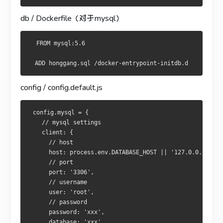
db / Dockerfile（对于mysql）
  FROM mysql:5.6
  ADD honggang.sql /docker-entrypoint-initdb.d
config / config.default.js
 config.mysql = {
    // mysql settings
    client: {
      // host
      host: process.env.DATABASE_HOST || '127.0.0.1',
      // port
      port: '3306',
      // username
      user: 'root',
      // password
      password: 'xxx',
      database: 'xxx',