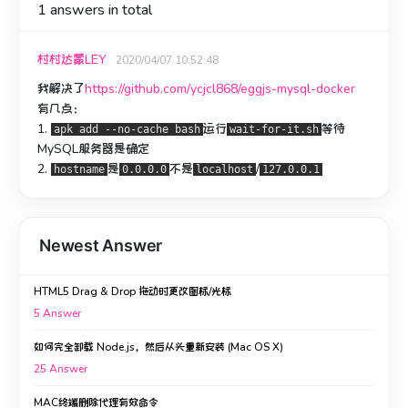
1
answers in total
村村达蒙LEY
2020/04/07 10:52:48
我解决了
https://github.com/ycjcl868/eggjs-mysql-docker
有几点：
1.
运行
等待
apk add --no-cache bash
wait-for-it.sh
MySQL服务器是确定
2.
是
不是
/
hostname
0.0.0.0
localhost
127.0.0.1
Newest Answer
HTML5 Drag & Drop 拖动时更改图标/光标
5
Answer
如何完全卸载 Node.js，然后从头重新安装 (Mac OS X)
25
Answer
MAC终端删除代理有效命令