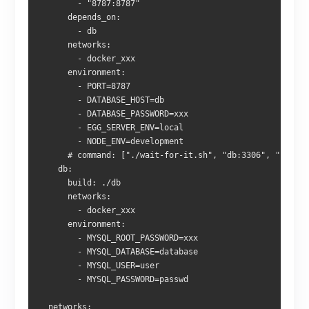
        - "8787:8787"
      depends_on:
        - db
      networks:
        - docker_xxx
      environment:
        - PORT=8787
        - DATABASE_HOST=db
        - DATABASE_PASSWORD=xxx
        - EGG_SERVER_ENV=local
        - NODE_ENV=development
      # command: ["./wait-for-it.sh", "db:3306", "--", "
    db:
      build: ./db
      networks:
        - docker_xxx
      environment:
        - MYSQL_ROOT_PASSWORD=xxx
        - MYSQL_DATABASE=database
        - MYSQL_USER=user
        - MYSQL_PASSWORD=passwd
  networks: