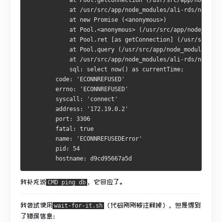
            at Pool.getConnection (/usr/src/app/node_mod
            at /usr/src/app/node_modules/ali-rds/node_mo
            at new Promise (<anonymous>)
            at Pool.<anonymous> (/usr/src/app/node_modul
            at Pool.ret [as getConnection] (/usr/src/ap
            at Pool.query (/usr/src/app/node_modules/mys
            at /usr/src/app/node_modules/ali-rds/node_mo
            sql: select now() as currentTime;
        code: 'ECONNREFUSED'
        errno: 'ECONNREFUSED'
        syscall: 'connect'
        address: '172.19.0.2'
        port: 3306
        fatal: true
        name: 'ECONNREFUSEDError'
        pid: 54
        hostname: d9cd95667a5d
我补充说
，它回应了。
CMD ping db
我尝试使用
（代码刚刚被注释掉），但是得到
wait-for-it.sh
了错误信息：