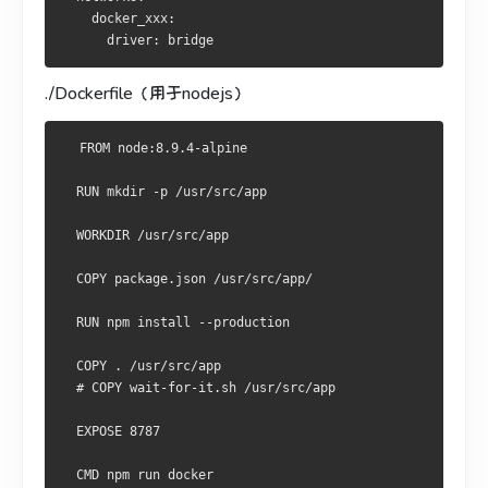
    docker_xxx:
      driver: bridge
./Dockerfile（用于nodejs）
  FROM node:8.9.4-alpine
  RUN mkdir -p /usr/src/app
  WORKDIR /usr/src/app
  COPY package.json /usr/src/app/
  RUN npm install --production
  COPY . /usr/src/app
  # COPY wait-for-it.sh /usr/src/app
  EXPOSE 8787
  CMD npm run docker