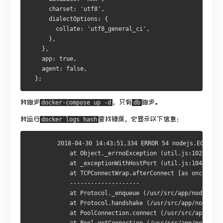
      charset: 'utf8',
      dialectOptions: {
        collate: 'utf8_general_ci',
      },
    },
    app: true,
    agent: false,
  };
我跑步
，只有
跑步。
docker-compose up -d
db
我运行
查找错误，它显示以下信息：
docker logs hash
        2018-04-30 14:43:51,334 ERROR 54 nodejs.ECONNRE
            at Object._errnoException (util.js:1022:11)
            at _exceptionWithHostPort (util.js:1044:20)
            at TCPConnectWrap.afterConnect [as oncomplet
            --------------------
            at Protocol._enqueue (/usr/src/app/node_modu
            at Protocol.handshake (/usr/src/app/node_mod
            at PoolConnection.connect (/usr/src/app/node