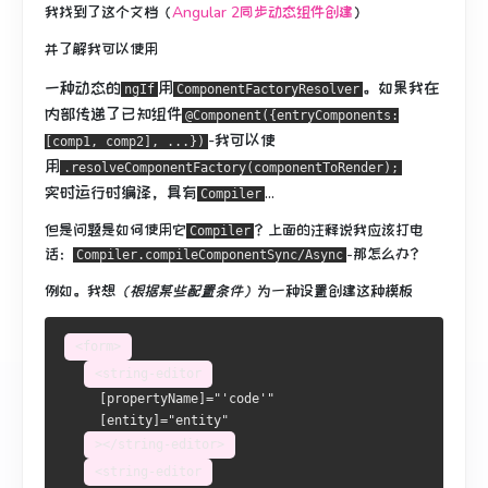
我找到了这个文档（
Angular 2同步动态组件创建
）
并了解我可以使用
一种动态的
用
。
如果我在
ngIf
ComponentFactoryResolver
内部传递了已知组件
@Component({entryComponents:
-我可以使
[comp1, comp2], ...})
用
.resolveComponentFactory(componentToRender);
实时运行时编译，具有
...
Compiler
但是问题是如何使用它
？
上面的注释说我应该打电
Compiler
话：
-那怎么办？
Compiler.compileComponentSync/Async
例如。
我想
（根据某些配置条件）
为一种设置
创建
这种模板
<form>
<string-editor
     [
propertyName
]
=
"'code'"
     [
entity
]
=
"entity"
></string-editor>
<string-editor