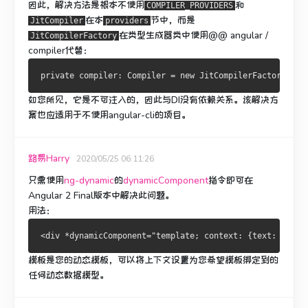
因此，解决方法是根本不使用
和
COMPILER_PROVIDERS
在本
节中，而是
JitCompiler
providers
在类型生成器类中
使用
@@ angular /
JitCompilerFactory
compiler代替：
private
 compiler
:
Compiler
=
new
JitCompilerFactory
([{
u
如您所见，它是不可注入的，因此与DI没有依赖关系。
该解决方
案也应适用于不使用angular-cli的项目。
路易Harry
2020/05/25 06:11:26
只需使用
ng-dynamic
的
dynamicComponent
指令
即可在
Angular 2 Final版本中解决此问题
。
用法：
<
div 
*
dynamicComponent
=
"template; context: {text: text}
模板是您的动态模板，可以将上下文设置为您希望模板绑定到的
任何动态数据模型。