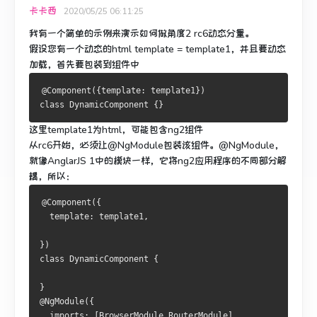
卡卡西
2020/05/25 06:11:25
我有一个简单的示例来演示如何做角度2 rc6动态分量。
假设您有一个动态的html template = template1，并且要动态
加载，首先要包装到组件中
@Component
({
template
:
 template1
})
class
DynamicComponent
{}
这里template1为html，可能包含ng2组件
从rc6开始，必须让@NgModule包装该组件。
@NgModule，
就像AnglarJS 1中的模块一样，它将ng2应用程序的不同部分解
耦，所以：
@Component
({
  template
:
 template1
,
})
class
DynamicComponent
{
}
@NgModule
({
  imports
:
[
BrowserModule
,
RouterModule
],