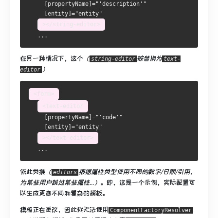
     [
propertyName
]
=
"'description'"
     [
entity
]
=
"entity"
></string-editor>
   ...
在另一种情况下，这个
（
被替换为
string-editor
text-
）
editor
<form>
<text-editor
     [
propertyName
]
=
"'code'"
     [
entity
]
=
"entity"
></text-editor>
   ...
依此类推
（
根据属性类型使用
不同的数字/日期/引用
，
editors
为某些用户跳过某些属性...）
。
即，这是一个示例，实际配置可
以生成更多不同和复杂的模板。
模板正在更改，因此我无法使用
ComponentFactoryResolver