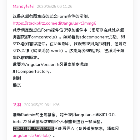
Mandy村村
2020/05/25 06:11:26
这是从服务器生成的动态Form控件的示例。
https://stackblitz.com/edit/angular-t3mmg6
此示例是动态的Form控件位于添加组件中（您可以在此处从服
务器获取Formcontrols）。
如果看到addcomponent方法，则
可以看到窗体控件。
在此示例中，我没有使用角形材料，但是它
可以工作（我使用@ work）。
这是角度6的目标，但适用于所
有以前的版本。
需要为AngularVersion 5及更高版本添加
JITComplierFactory。
谢谢
维杰
飞羽
2020/05/25 06:11:26
遵循Radmin的出色答案，对于使用angular-cli版本1.0.0-
beta.22及更高版本的每个人都需要进行一些调整。
不能再导入
（有关详细信息，请参见
COMPILER_PROVIDERS
angular-cli GitHub
）。