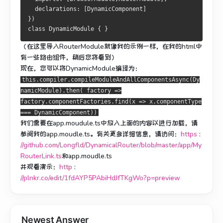
  declarations
:
[
DynamicComponent
]
})
class
DynamicModule
{
}
（在这里导入RouterModule就像我的示例一样，在我的html中
有一些路由组件，稍后您将看到）
现在，您可以将DynamicModule编译为：
this.compiler.compileModuleAndAllComponentsAsync(Dy
namicModule).then( factory =>
factory.componentFactories.find(x => x.componentType
=== DynamicComponent))
我们需要在app.moudule.ts中放入上面的内容以进行加载，请
参阅我的app.moudle.ts。
有关更多详细信息，请访问：
https
:
//github.com/Longfld/DynamicalRouter/blob/master/app/My
RouterLink.ts
和app.moudle.ts
并观看演示：
http
:
//plnkr.co/edit/1fdAYP5PAbiHdJfTKgWo?p=preview
Newest Answer