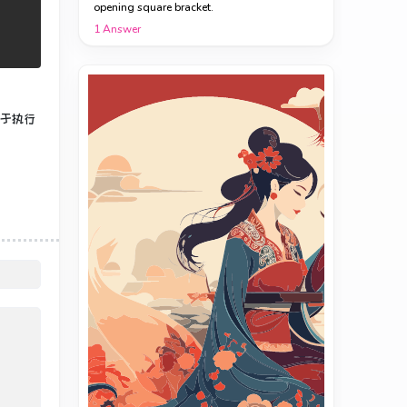
opening square bracket.
1
Answer
用于执行