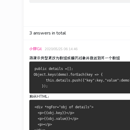
3
answers in total
小胖Gil
2020/05/25 06:14:46
将演示类型更改为数组或遍历对象并推送到另一个数组
public
 details 
=[];
Object
.
keys
(
demo
).
forEach
(
key 
=>
{
this
.
details
.
push
({
"key"
:
key
,
"value"
:
demo
});
和从HTML：
<
div 
*
ngFor
=
"obj of details"
>
<
p
>{{
obj
.
key
}}</
p
>
<
p
>{{
obj
.
value
}}</
p
>
<
p
></
p
>