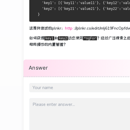
'key1'
:
[{
'key11'
:
'value11'
},
{
'key12'
:
'val
'key2'
:
[{
'key21'
:
'value21'
},
{
'key22'
:
'val
}
这是我尝试的plnkr：
http
://plnkr.co/edit/mIj619FncOp
如何获得
和
动态使用
？
经过广泛搜索之
key1
key2
*ngFor
相同操作的内置管道？
Answer