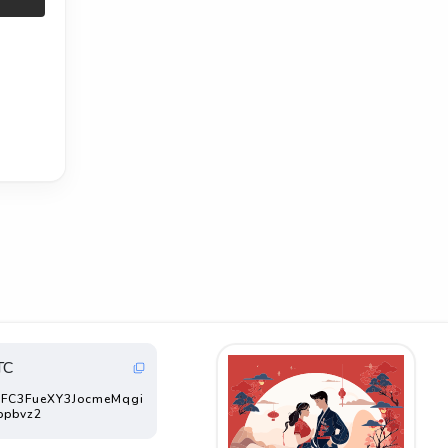
TC
FC3FueXY3JocmeMqgi
ppbvz2