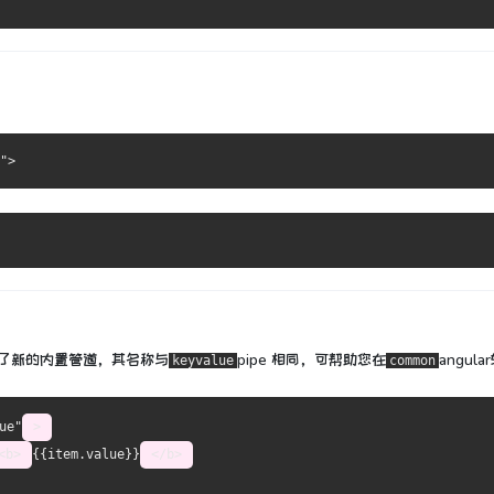
"
>
m添加了新的内置管道，其名称与
pipe
相同，
可帮助您在
angul
keyvalue
common
ue"
>
<b>
{{item.value}}
</b>