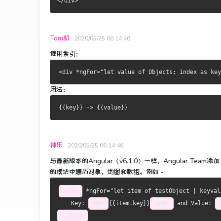
</
div
>
Tom凯
2020/05/25 06:14:46
使用索引：
<
div 
*
ngFor
=
"let value of Objects; index as key
用法：
{{
key
}}
->
{{
value
}}
神乐
2020/05/25 06:14:46
与
最新版本的Angular（v6.1.0）一样
，Angular Tea
的
模块中
遍历对象，地图和数组
。
例如 -
<div
 *
ngFor
=
"let item of testObject | keyval
    Key: 
<b>
{{item.key}}
</b>
 and Value: 
</div>