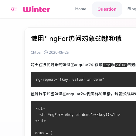
Home
Blo
Question
使用* ngFor访问对象的键和值
Chloe
2020-05-25
对于在迭代
对象时如何在angular2中
获取
和
的对
key
value
ng
-
repeat
=
"(key, value) in demo"
但是我不知道如何在angular2中做同样的事情。
我尝试过类
<
ul
>
<
li 
*
ngFor
=
'#key of demo'
>{{
key
}}</
li
>
</
ul
>
demo 
=
{