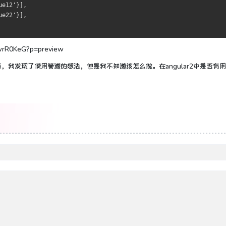
ue12'
}],
ue22'
}],
fdwrR0KeG?p=preview
后，我发现了使用管道的想法，但是我不知道该怎么做。
在angular2中是否有