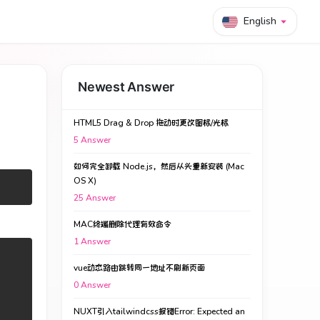
English
Newest Answer
HTML5 Drag & Drop 拖动时更改图标/光标
5
Answer
如何完全卸载 Node.js，然后从头重新安装 (Mac
OS X)
25
Answer
MAC终端删除代理有效命令
1
Answer
vue动态路由跳转同一地址不刷新页面
0
Answer
NUXT引入tailwindcss报错Error: Expected an