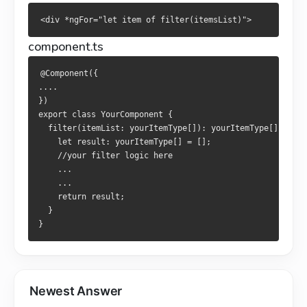
<
div 
*
ngFor
=
"let item of filter(itemsList)"
>
component.ts
@Component
({
....
})
export
class
YourComponent
{
  filter
(
itemList
:
 yourItemType
[]):
 yourItemType
[]
{
let
 result
:
 yourItemType
[]
=
[];
//your filter logic here
...
...
return
 result
;
}
}
Newest Answer