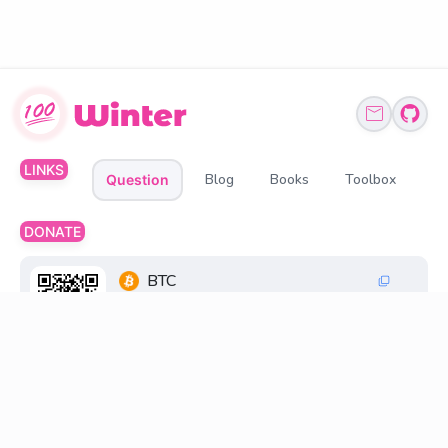
LINKS
Blog
Books
Toolbox
Question
DONATE
BTC
1Q6ZDFC3FueXY3JocmeMqgiSsGGtppbvz2
ETH、BNB、USDT
0xff6FC30033269845d196cB48F6a0660598D2
18D8