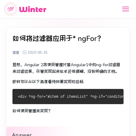
如何将过滤器应用于* ngFor？
蛋蛋
2020-05-25
显然，Angular 2将使用管道代替Angular1中的ng-for过滤器
来过滤结果，尽管实现起来似乎还很模糊，没有明确的文档。
即我可以从以下角度看待我要实现的目标
<
div 
*
ng
-
for
=
"#item of itemsList"
*
ng
-
if
=
"conditon(item
如何使用管道来实现？
Answer