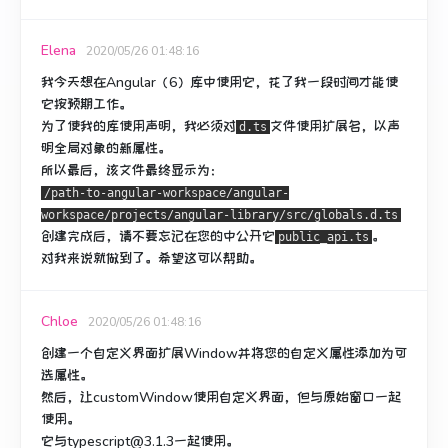
Elena
2020/05/26 01:48:16
我今天想在Angular（6）库中使用它，花了我一段时间才能使
它按预期工作。
为了使我的库使用声明，我必须对
文件
使用
扩展名，以声
d.ts
明全局对象的新属性。
所以最后，该文件最终显示为：
/path-to-angular-workspace/angular-
workspace/projects/angular-library/src/globals.d.ts
创建完成后，请不要忘记在您的中公开它
。
public_api.ts
对我来说就做到了。
希望这可以帮助。
Chloe
2020/05/26 01:48:16
创建一个自定义界面扩展Window并将您的自定义属性添加为可
选属性。
然后，让customWindow使用自定义界面，但与原始窗口一起
使用。
它与typescript@3.1.3一起使用。