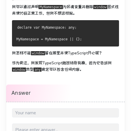
我可以通过声明
为环境变量并删除
显式性
MyNamespace
window
来使代码正常工作，
但我不想这样做。
declare 
var
MyNamespace
:
 any
;
MyNamespace
=
MyNamespace
||
{};
我怎样才能
留在那里并使TypeScript开心呢？
window
作为旁注，我发现TypeScript抱怨特别有趣，因为它告诉我
类型
肯定可以包含任何内容。
window
any
Answer