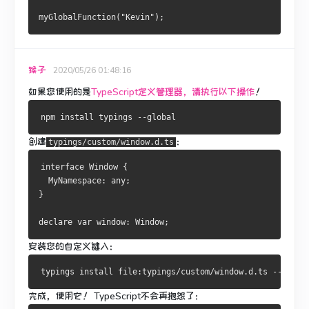
myGlobalFunction
(
"Kevin"
);
猴子
2020/05/26 01:48:16
如果您使用的是
TypeScript定义管理器，请执行以下操作
！
npm install typings 
--
global
创建
：
typings/custom/window.d.ts
interface
Window
{
MyNamespace
:
 any
;
}
declare 
var
 window
:
Window
;
安装您的自定义键入：
typings install file
:
typings
/
custom
/
window
.
d
.
ts 
--
save 
完成，使用它
‌！
TypeScript不会再抱怨了：