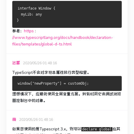
interface
Window
{
  myLib
:
}
参考：
https
:
//www.typescriptlang.org/docs/handbook/declaration-
files/templates/global-d-ts.html
达蒙
2020/05/26 01:48:16
TypeScript不会对字符串属性执行类型检查。
window
[
"newProperty"
]
=
 customObj
;
理想情况下，应避免使用全局变量方案。
我有时用它来调试浏览
器控制台中的对象。
梅
2020/05/26 01:48:16
如果您使用的是Typescript 3.x，则可以
在其
declare global