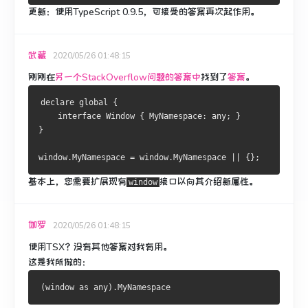
更新：
使用TypeScript 0.9.5，可接受的答案再次起作用。
武藏
2020/05/26 01:48:15
刚刚在
另一个StackOverflow问题的答案中
找到了
答案
。
declare global 
{
interface
Window
{
MyNamespace
:
 any
;
}
}
window
.
MyNamespace
=
 window
.
MyNamespace
||
{};
基本上，您需要扩展现有
接口以向其介绍新属性。
window
伽罗
2020/05/26 01:48:15
使用TSX？
没有其他答案对我有用。
这是我所做的：
(
window as any
).
MyNamespace