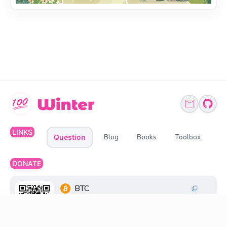
LINKS
Blog
Books
Toolbox
Question
DONATE
BTC
1Q6ZDFC3FueXY3JocmeMqgiSsGGtppbvz2