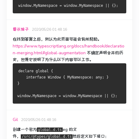
window
.
MyNamespace
=
 window
.
MyNamespace
||
{};
番长猴子
2020/05/26 01:48:16
在找到答案之后，我认为此页面可能会有所帮助。
https://www.typescriptlang.org/docs/handbook/declaratio
n-merging.html#global-augmentation
不确定声明合并的历
史，但是它说明了为什么以下内容可以工作。
declare global 
{
interface
Window
{
MyNamespace
:
 any
;
}
}
window
.
MyNamespace
=
 window
.
MyNamespace
||
{};
Gil
2020/05/26 01:48:16
创建一个名为
eg
的文
global.d.ts
件，
然后定义如下接口：
/src/@types/global.d.ts