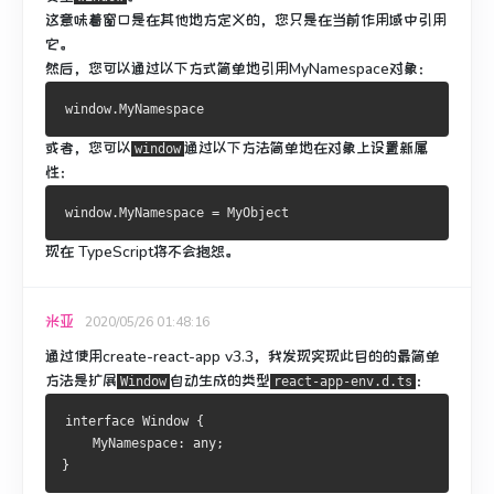
这意味着窗口是在其他地方定义的，您只是在当前作用域中引用
它。
然后，您可以通过以下方式简单地引用MyNamespace对象：
window
.
MyNamespace
或者，您可以
通过以下方法简单地
在
对象
上设置新属
window
性
：
window
.
MyNamespace
=
MyObject
现在 TypeScript将不会抱怨。
米亚
2020/05/26 01:48:16
通过使用create-react-app v3.3，我发现实现此目的的最简单
方法是扩展
自动生成
的
类型
：
Window
react-app-env.d.ts
interface
Window
{
MyNamespace
:
 any
;
}