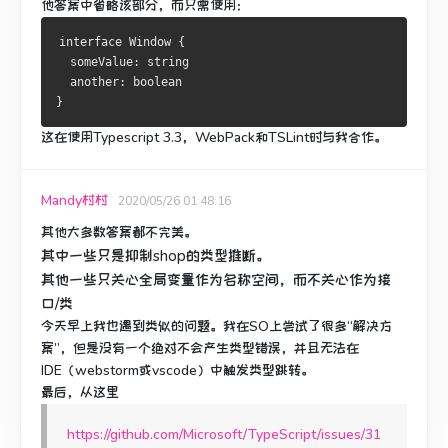
他答案中
省略该
部分，而只需使用：
interface
Window
{
  someValue
:
 string

  another
:
}
这在使用Typescript 3.3，WebPack和TSLint时与我合作。
Mandy村村
2020/05/26 01:48:16
其他大多数答案都不完美。
其中一些只是抑制shop的类型推断。
其他一些只关心全局变量作为名称空间，而不关心作为接
口/类
今天早上我也遇到类似的问题。
我在SO上尝试了很多“解决方
案”，但是没有一个绝对不会产生类型错误，并且无法在
IDE（webstorm或vscode）中触发类型跳转。
最后，从这里
https://github.com/Microsoft/TypeScript/issues/31