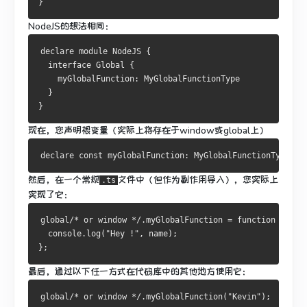
}
NodeJS的想法相同：
declare module 
NodeJS
{
interface
Global
{
    myGlobalFunction
:
MyGlobalFunctionType
}
}
现在，您声明根变量（实际上将存在于window或global上）
declare 
const
 myGlobalFunction
:
MyGlobalFunctionType
;
然后，在一个常规
文件中（但作为副作用导入），您实际上
.ts
实现了它：
global
/* or window */
.
myGlobalFunction 
=
function
(
name
  console
.
log
(
"Hey !"
,
 name
);
};
最后，通过以下任一方式在代码库中的其他地方使用它：
global
/* or window */
.
myGlobalFunction
(
"Kevin"
);