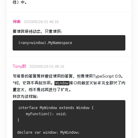
性）中。
神离
2020/05/26 01:48:16
要使其保持动态，只需使用：
(<
any
>
window
).
MyNamespace
Tony凯
2020/05/26 01:48:16
可接受的答案是我曾经使用的答案，但是使用TypeScript 0.9。
*时，它将不再起作用。
接口
的新定义
似乎完全取代了内
Window
置定义，而不是对其进行了扩充。
我改为这样做：
interface
MyWindow
 extends 
Window
{
    myFunction
():
void
;
}
declare 
var
 window
:
MyWindow
;