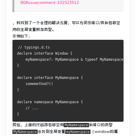
80#issuecomment-102523512
，我找到了一个合理的解决方案
，可以为用作接口/类和名称空
间的全局变量附加类型
。
示例如下：
// typings.d.ts
declare 
interface
Window
{
    myNamespace
?:
MyNamespace
&
typeof
MyNamespace
}
declare 
interface
MyNamespace
{
    somemethod
?()
}
declare namespace 
MyNamespace
{
// ...
}
现在，上面的代码将名称空间
和接口的类型
MyNamespace
合并到全局变量
（window的属
MyNamespace
myNamespace