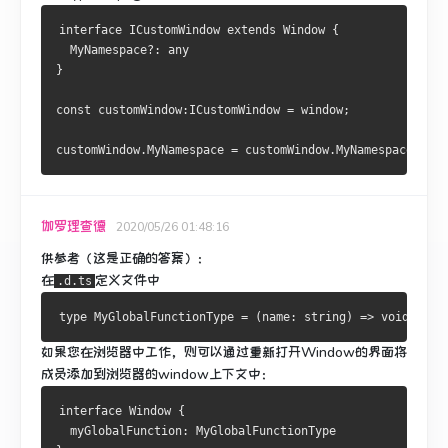
interface
ICustomWindow
 extends 
Window
{
MyNamespace
?:
}
const
 customWindow
:
ICustomWindow
=
 window
;
customWindow
.
MyNamespace
=
 customWindow
.
MyNamespace
{}
伽罗理查德
2020/05/26 01:48:16
供参考（这是正确的答案）：
在
定义文件中
.d.ts
type 
MyGlobalFunctionType
=
(
name
:
 string
)
=>
void
如果您在浏览器中工作，则可以通过重新打开Window的界面将
成员添加到浏览器的window上下文中：
interface
Window
{
  myGlobalFunction
:
MyGlobalFunctionType