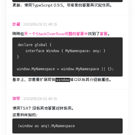
更新：
使用TypeScript 0.9.5，可接受的答案再次起作用。
武藏
2020/05/26 01:48:15
刚刚在
另一个StackOverflow问题的答案中
找到了
答案
。
declare global 
{
interface
Window
{
MyNamespace
:
 any
;
}
}
window
.
MyNamespace
=
 window
.
MyNamespace
||
{};
基本上，您需要扩展现有
接口以向其介绍新属性。
window
伽罗
2020/05/26 01:48:15
使用TSX？
没有其他答案对我有用。
这是我所做的：
(
window as any
).
MyNamespace