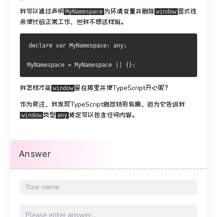
我可以通过声明
为环境变量并删除
显式性
MyNamespace
window
来使代码正常工作，
但我不想这样做。
declare 
var
MyNamespace
:
 any
;
MyNamespace
=
MyNamespace
||
{};
我怎样才能
留在那里并使TypeScript开心呢？
window
作为旁注，我发现TypeScript抱怨特别有趣，因为它告诉我
类型
肯定可以包含任何内容。
window
any
Answer