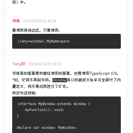
性）中。
神离
2020/05/26 01:48:16
要使其保持动态，只需使用：
(<
any
>
window
).
MyNamespace
Tony凯
2020/05/26 01:48:16
可接受的答案是我曾经使用的答案，但是使用TypeScript 0.9。
*时，它将不再起作用。
接口
的新定义
似乎完全取代了内
Window
置定义，而不是对其进行了扩充。
我改为这样做：
interface
MyWindow
 extends 
Window
{
    myFunction
():
void
;
}
declare 
var
 window
:
MyWindow
;