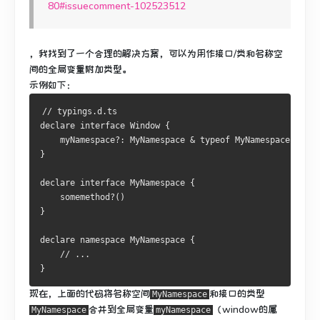
80#issuecomment-102523512
，我找到了一个合理的解决方案
，可以为用作接口/类和名称空
间的全局变量附加类型
。
示例如下：
// typings.d.ts
declare 
interface
Window
{
    myNamespace
?:
MyNamespace
&
typeof
MyNamespace
}
declare 
interface
MyNamespace
{
    somemethod
?()
}
declare namespace 
MyNamespace
{
// ...
}
现在，上面的代码将名称空间
和接口的类型
MyNamespace
合并到全局变量
（window的属
MyNamespace
myNamespace