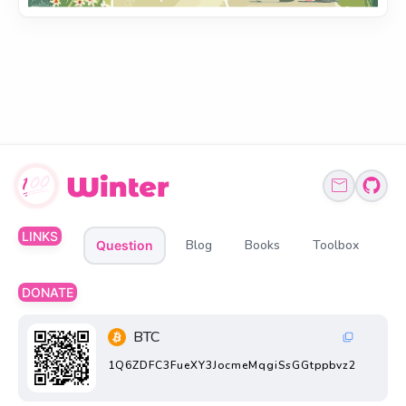
LINKS
Blog
Books
Toolbox
Question
DONATE
BTC
1Q6ZDFC3FueXY3JocmeMqgiSsGGtppbvz2