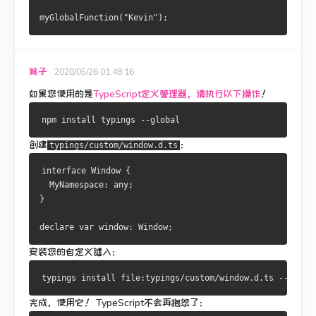
myGlobalFunction
(
"Kevin"
);
猴子
2020/05/26 01:48:16
如果您使用的是
TypeScript定义管理器，请执行以下操作
！
npm install typings 
--
global
创建
：
typings/custom/window.d.ts
interface
Window
{
MyNamespace
:
 any
;
}
declare 
var
 window
:
Window
;
安装您的自定义键入：
typings install file
:
typings
/
custom
/
window
.
d
.
ts 
--
save 
完成，使用它
‌！
TypeScript不会再抱怨了：