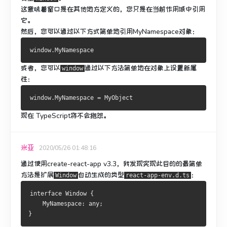
这意味着窗口是在其他地方定义的，您只是在当前作用域中引用
它。
然后，您可以通过以下方式简单地引用MyNamespace对象：
window
.
MyNamespace
或者，您可以
通过以下方法简单地
在
对象
上设置新属
window
性
：
window
.
MyNamespace
=
MyObject
现在 TypeScript将不会抱怨。
米亚
2020/05/26 01:48:16
通过使用create-react-app v3.3，我发现实现此目的的最简单
方法是扩展
自动生成
的
类型
：
Window
react-app-env.d.ts
interface
Window
{
MyNamespace
:
 any
;
}