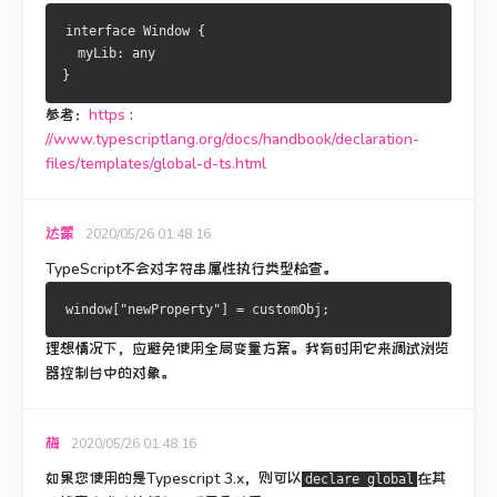
interface
Window
{
  myLib
:
}
参考：
https
:
//www.typescriptlang.org/docs/handbook/declaration-
files/templates/global-d-ts.html
达蒙
2020/05/26 01:48:16
TypeScript不会对字符串属性执行类型检查。
window
[
"newProperty"
]
=
 customObj
;
理想情况下，应避免使用全局变量方案。
我有时用它来调试浏览
器控制台中的对象。
梅
2020/05/26 01:48:16
如果您使用的是Typescript 3.x，则可以
在其
declare global