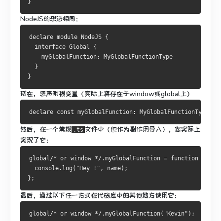
}
NodeJS的想法相同：
declare module 
NodeJS
{
interface
Global
{
    myGlobalFunction
:
MyGlobalFunctionType
}
}
现在，您声明根变量（实际上将存在于window或global上）
declare 
const
 myGlobalFunction
:
MyGlobalFunctionType
;
然后，在一个常规
文件中（但作为副作用导入），您实际上
.ts
实现了它：
global
/* or window */
.
myGlobalFunction 
=
function
(
name
  console
.
log
(
"Hey !"
,
 name
);
};
最后，通过以下任一方式在代码库中的其他地方使用它：
global
/* or window */
.
myGlobalFunction
(
"Kevin"
);