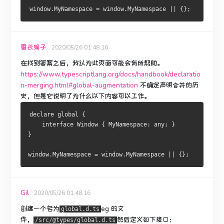
window
.
MyNamespace
=
 window
.
MyNamespace
||
{};
番长猴子
2020/05/26 01:48:16
在找到答案之后，我认为此页面可能会有所帮助。
https://www.typescriptlang.org/docs/handbook/declaratio
n-merging.html#global-augmentation
不确定声明合并的历
史，但是它说明了为什么以下内容可以工作。
declare global 
{
interface
Window
{
MyNamespace
:
 any
;
}
}
window
.
MyNamespace
=
 window
.
MyNamespace
||
{};
Gil
2020/05/26 01:48:16
创建一个名为
eg
的文
global.d.ts
件，
然后定义如下接口：
/src/@types/global.d.ts