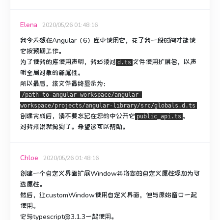
Elena
2020/05/26 01:48:16
我今天想在Angular（6）库中使用它，花了我一段时间才能使
它按预期工作。
为了使我的库使用声明，我必须对
文件
使用
扩展名，以声
d.ts
明全局对象的新属性。
所以最后，该文件最终显示为：
/path-to-angular-workspace/angular-
workspace/projects/angular-library/src/globals.d.ts
创建完成后，请不要忘记在您的中公开它
。
public_api.ts
对我来说就做到了。
希望这可以帮助。
Chloe
2020/05/26 01:48:16
创建一个自定义界面扩展Window并将您的自定义属性添加为可
选属性。
然后，让customWindow使用自定义界面，但与原始窗口一起
使用。
它与typescript@3.1.3一起使用。