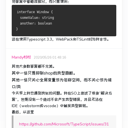
他答案中
省略该
部分，而只需使用：
interface
Window
{
  someValue
:
 string

  another
:
}
这在使用Typescript 3.3，WebPack和TSLint时与我合作。
Mandy村村
2020/05/26 01:48:16
其他大多数答案都不完美。
其中一些只是抑制shop的类型推断。
其他一些只关心全局变量作为名称空间，而不关心作为接
口/类
今天早上我也遇到类似的问题。
我在SO上尝试了很多“解决方
案”，但是没有一个绝对不会产生类型错误，并且无法在
IDE（webstorm或vscode）中触发类型跳转。
最后，从这里
https://github.com/Microsoft/TypeScript/issues/31