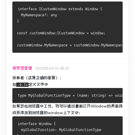
interface
ICustomWindow
 extends 
Window
{
MyNamespace
?:
}
const
 customWindow
:
ICustomWindow
=
 window
;
customWindow
.
MyNamespace
=
 customWindow
.
MyNamespace
{}
伽罗理查德
2020/05/26 01:48:16
供参考（这是正确的答案）：
在
定义文件中
.d.ts
type 
MyGlobalFunctionType
=
(
name
:
 string
)
=>
void
如果您在浏览器中工作，则可以通过重新打开Window的界面将
成员添加到浏览器的window上下文中：
interface
Window
{
  myGlobalFunction
:
MyGlobalFunctionType