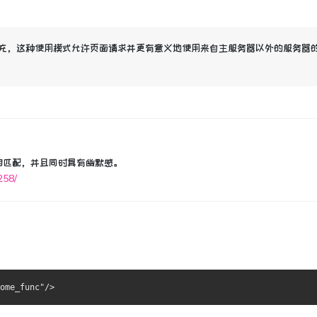
格式的补充，这种使用模式允许页面请求并更有意义地使用来自主服务器以外的服务器
。
相匹配，并且同时具有幽默感。
258/
ome_func"
/>