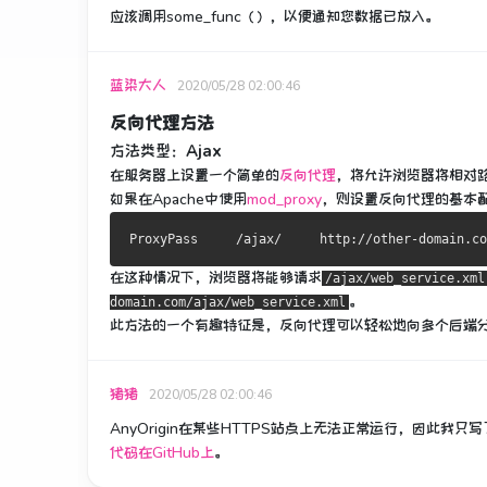
应该调用some_func（），以便通知您数据已放入。
蓝染大人
2020/05/28 02:00:46
反向代理方法
方法类型：
Ajax
在服务器上
设置一个简单的
反向代理
，将允许浏览器将相对路
如果
在Apache中
使用
mod_proxy
，则设置反向代理的基本
ProxyPass
/
ajax
/
     http
:
//other-domain.co
在这种情况下，浏览器将能够请求
/ajax/web_service.xml
。
domain.com/ajax/web_service.xml
此方法的一个有趣特征是，反向代理可以轻松地向多个后端
猪猪
2020/05/28 02:00:46
AnyOrigin在某些HTTPS站点上无法正常运行，因此我
代码在GitHub上
。