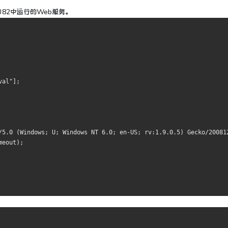
82中运行的Web服务。
val"
];
/5.0 (Windows; U; Windows NT 6.0; en-US; rv:1.9.0.5) Gecko/20081
meout
);