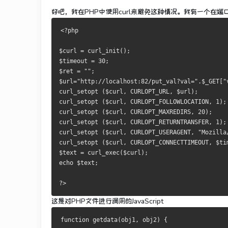
好吧，我在PHP中使用curl来避免这种情况。
我有一个在端口
<?
php
$curl 
=
 curl_init
();
$timeout 
=
30
;
$ret 
=
""
;
$url
=
"http://localhost:82/put_val?val="
.
$_GET
[
"
curl_setopt 
(
$curl
,
 CURLOPT_URL
,
 $url
);
curl_setopt 
(
$curl
,
 CURLOPT_FOLLOWLOCATION
,
1
);
curl_setopt 
(
$curl
,
 CURLOPT_MAXREDIRS
,
20
);
curl_setopt 
(
$curl
,
 CURLOPT_RETURNTRANSFER
,
1
);
curl_setopt 
(
$curl
,
 CURLOPT_USERAGENT
,
"Mozilla
curl_setopt 
(
$curl
,
 CURLOPT_CONNECTTIMEOUT
,
 $ti
$text 
=
 curl_exec
(
$curl
);
echo $text
;
?>
这是对PHP文件进行调用的JavaScript
function
 getdata
(
obj1
,
 obj2
)
{