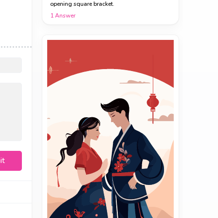
opening square bracket.
1
Answer
it