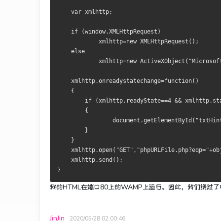
var
 xmlhttp
;
if
(
window
.
XMLHttpRequest
)
            xmlhttp
=
new
XMLHttpRequest
();
else
            xmlhttp
=
new
ActiveXObject
(
"Microsof
    xmlhttp
.
onreadystatechange
=
function
()
{
if
(
xmlhttp
.
readyState
==
4
&&
 xmlhttp
.
st
{
                document
.
getElementById
(
"txtHin
}
}
    xmlhttp
.
open
(
"GET"
,
"phpURLFile.php?eqp="
+
ob
    xmlhttp
.
send
();
}
我的HTML在端口80上的WAMP上运行。因此，我们绕过了
JinJin
2020/05/28 02:00:46