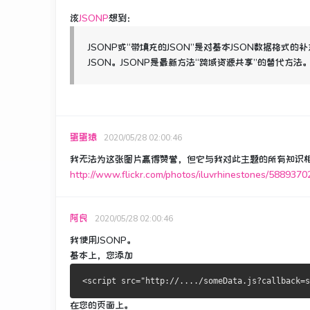
该
JSONP
想到：
JSONP或“带填充的JSON”是对基本JSON数据
JSON。
JSONP是最新方法“跨域资源共享”的替代方法
蛋蛋猿
2020/05/28 02:00:46
我无法为这张图片赢得赞誉，但它与我对此主题的所有知识
http://www.flickr.com/photos/iluvrhinestones/5889370
阿良
2020/05/28 02:00:46
我使用JSONP。
基本上，您添加
<
script src
=
"http://..../someData.js?callback=s
在您的页面上。