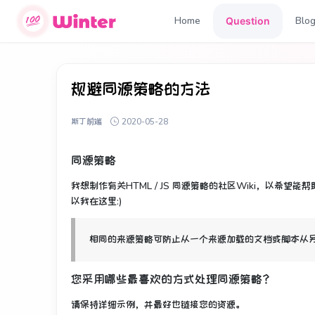
Home
Blo
Question
规避同源策略的方法
斯丁前端
2020-05-28
同源策略
我想制作有关HTML / JS
同源策略
的社区Wiki，
以希望能帮
以我在这里:)
相同的来源策略可防止从一个来源加载的文档或脚本从
您采用哪些最喜欢的方式处理同源策略？
请保持详细示例，并最好也链接您的资源。