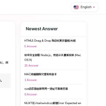
English
Newest Answer
HTML5 Drag & Drop 拖动时更改图标/光标
5
Answer
如何完全卸载 Node.js，然后从头重新安装 (Mac
OS X)
i，所
25
Answer
MAC终端删除代理有效命令
1
Answer
0。
vue动态路由跳转同一地址不刷新页面
0
Answer
NUXT引入tailwindcss报错Error: Expected an