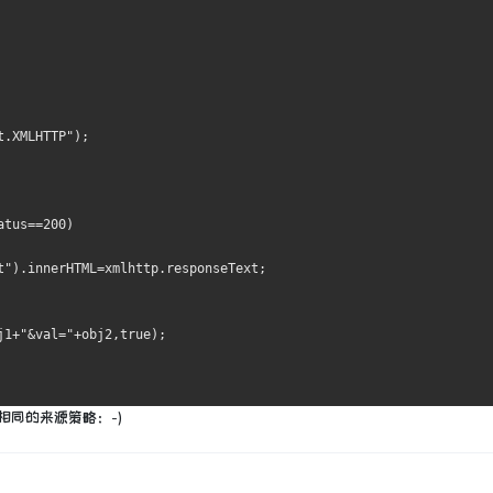
t.XMLHTTP"
);
atus
==
200
)
t"
).
innerHTML
=
xmlhttp
.
responseText
;
j1
+
"&val="
+
obj2
,
true
);
相同的来源策略：-)