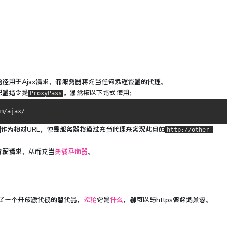
径用于Ajax请求，而服务器将充当任何远程位置的代理。
配置指令是
。
通常按以下方式使用：
ProxyPass
m/ajax/
作为相对URL，但是服务器将通过充当代理来实现此目的
http://other-
分配请求，从而充当
负载平衡器
。
只写了一个开放源代码的替代品，
无论
它是
什么
，都可以与https很好地兼容。