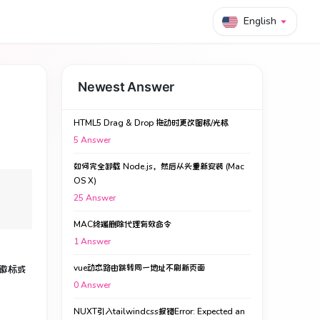
English
Newest Answer
HTML5 Drag & Drop 拖动时更改图标/光标
5
Answer
如何完全卸载 Node.js，然后从头重新安装 (Mac
OS X)
25
Answer
。
MAC终端删除代理有效命令
1
Answer
vue动态路由跳转同一地址不刷新页面
徽标或
0
Answer
NUXT引入tailwindcss报错Error: Expected an