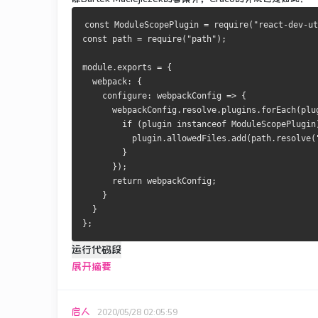
const
ModuleScopePlugin
=
 require
(
"react-dev-ut
const
 path 
=
 require
(
"path"
);
module
.
exports 
=
{
  webpack
:
{
    configure
:
 webpackConfig 
=>
{
      webpackConfig
.
resolve
.
plugins
.
forEach
(
plu
if
(
plugin 
instanceof
ModuleScopePlugin
          plugin
.
allowedFiles
.
add
(
path
.
resolve
(
}
});
return
 webpackConfig
;
}
}
};
运行代码段
展开摘要
启人
2020/05/28 02:05:59