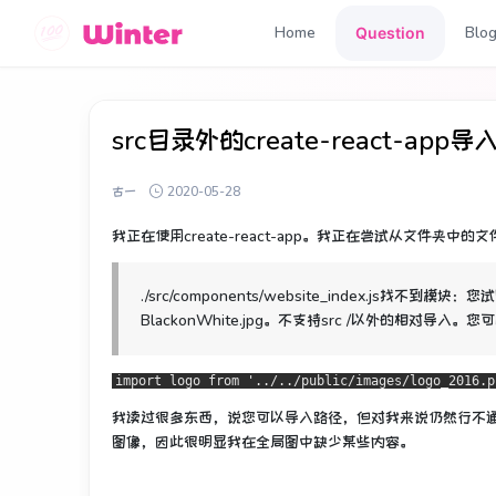
Home
Blo
Question
src目录外的create-react-app
古一
2020-05-28
我正在使用create-react-app。
我正在尝试从文件夹中的文
./src/components/website_index.js找不到模块：您
BlackonWhite.jpg。
不支持src /以外的相对导入。
您可
import logo from '../../public/images/logo_2016.p
我读过很多东西，说您可以导入路径，但对我来说仍然行不
图像，因此很明显我在全局图中缺少某些内容。