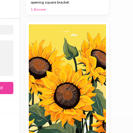
opening square bracket.
1
Answer
it