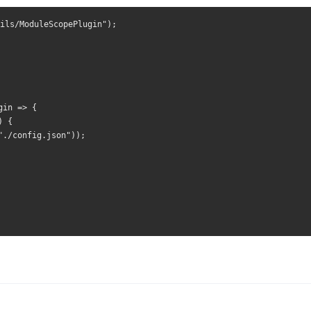
ils/ModuleScopePlugin"
);
gin 
=>
{
)
{
"./config.json"
));