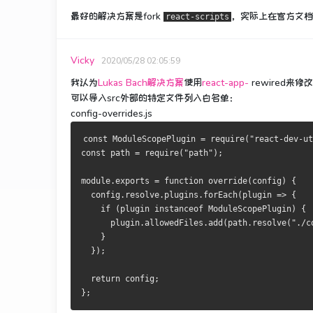
最好的解决方案是fork
，实际上在官方文档
react-scripts
Vicky
2020/05/28 02:05:59
我认为
Lukas Bach解决方案
使用
react-app-
rewired来
可以导入src外部的特定文件列入白名单：
config-overrides.js
const
ModuleScopePlugin
=
 require
(
"react-dev-ut
const
 path 
=
 require
(
"path"
);
module
.
exports 
=
function
 override
(
config
)
{
  config
.
resolve
.
plugins
.
forEach
(
plugin 
=>
{
if
(
plugin 
instanceof
ModuleScopePlugin
)
{
      plugin
.
allowedFiles
.
add
(
path
.
resolve
(
"./c
}
});
return
 config
;
};