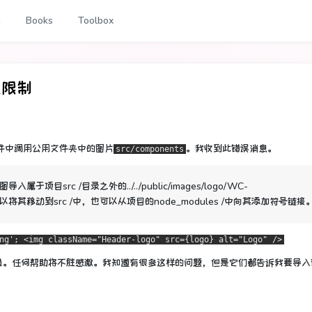
g
Books
Toolbox
导入限制
件中调用公用文件夹中的图片
。
我收到此错误消息。
src/components
试图导入属于项目src /目录之外的../../public/images/logo/WC-
以将其移动到src /中，也可以从项目的node_modules /中向其添加符号链接
ng'; <img className="Header-logo" src={logo} alt="Logo" />
通。
任何帮助将不胜感激。
我知道有很多这样的问题，但是它们都告诉我要导入