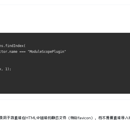
ns
.
findIndex
(
ctor
.
name 
===
"ModuleScopePlugin"
x
,
1
);
录用于将直接在HTML中链接的静态文件（例如favicon），而不是要直接导入