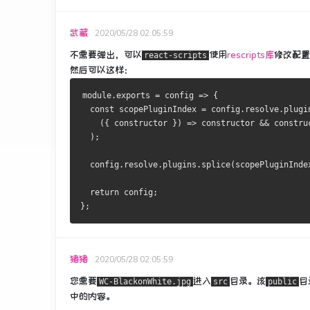
武藏
2020/05/28 02:05:59
不需要弹出，可以
使用
rescripts库
修改
配置
react-scripts
然后可以这样：
module
.
exports 
=
 config 
=>
{
const
 scopePluginIndex 
=
 config
.
resolve
.
plugi
({
constructor
})
=>
constructor
&&
constru
);
  config
.
resolve
.
plugins
.
splice
(
scopePluginInde
return
 config
;
};
猪猪
2020/05/28 02:05:59
您需要
进入
目录。
该
目
WC-BlackonWhite.jpg
src
public
中的内容。