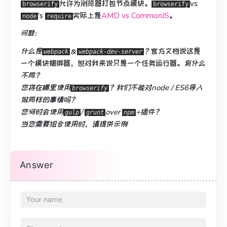
允许为浏览器打包节点模块。
vs
browserify
browserify
's
实际上是
AMD vs CommonJS
。
node
require
问题：
什么是
＆
？
官方文档说这是
webpack
webpack-dev-server
一个模块捆绑器，但对我来说只是一个任务运行器。
有什么
不同？
您将在哪里使用
？
我们不能对node / ES6导入
browserify
做同样的事情吗？
您何时会使用
/
over
+插件？
gulp
grunt
npm
当您需要组合使用时，请提供示例
Answer