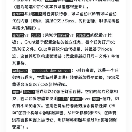
bower
npm
（因为前端中每个兆字节可能都很重要）。
并且
是任务执行者，可以自动化所有可以自动
grunt
gulp
化的内容（例如，编译CSS / Sass，优化图像，制作捆绑包
并缩小/翻译）。
vs.
（类似于
vs.
或配置vs.代
grunt
gulp
maven
gradle
码）。
Grunt基于配置单独的独立任务，每个任务打开/处
理/关闭文件。
Gulp需要较少的代码量，并且基于Node
流，这使其可以构建管道链（无需重新打开同一文件）并使
其更快。
（
）-对我来说，这是一个任
webpack
webpack-dev-server
务执行程序，它具有对更改进行热重新加载的功能，使您无
需理会所有JS / CSS监视程序。
//
插件可以代替任务运行器。
它们的能力经常相
npm
bower
交，因此如果您需要使用
/
over
+插件，
则
gulp
grunt
npm
会有不同的含义
。
但是任务运行者绝对适合复杂任务（例
如“在每个构建中创建捆绑包，从ES6移植到ES5，在所有
浏览器模拟器上运行它，制作屏幕截图并通过ftp部署到保
管箱”）。