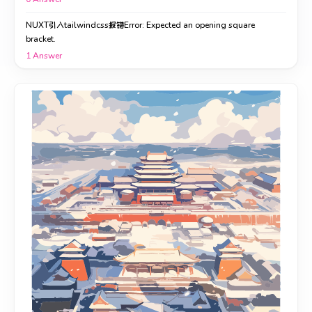
NUXT引入tailwindcss报错Error: Expected an opening square
bracket.
1
Answer