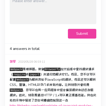
Submit
4
answers in total
伽罗
2020/05/28 06:59:11
是捆绑器。
就像
在代码库中查找模块请求
Webpack
Browserfy
（
或
）并递归地解决它们。
而且，您不仅可以
require
import
配置
为解析类似于JavaScript的模块，而且
还可以
解析
Webpack
CSS，图像，HTML以及几乎所有内容。
让我特别兴奋的是
，您可以在同一应用程序中组合编译模块和动态加载
Webpack
模块。
因此，特别是通过HTTP / 1.x可以真正提高性能。
我在此
处的示例中描述了您如何精确地做到这一点
http://dsheiko.com/weblog/state-of-javascript-modules-