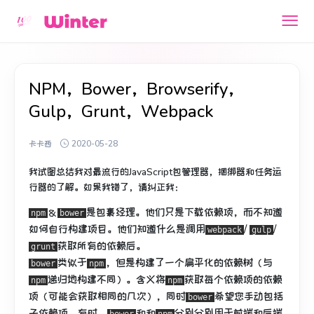
NPM，Bower，Browserify，
Gulp，Grunt，Webpack
卡卡西
2020-05-28
我试图总结我对最流行的JavaScript包管理器，捆绑器和任务运
行器的了解。
如果我错了，请纠正我：
＆
是包裹经理。
他们只是下载依赖项，而不知道
npm
bower
如何自行构建项目。
他们知道什么是调用
/
/
webpack
gulp
获取所有的依赖后。
grunt
类似于
，但是构建了一个扁平化的依赖树（与
bower
npm
递归地
构建不同
）。
含义将
获取每个依赖项的依赖
npm
npm
项（可能会获取相同的几次），同时
希望您手动包括
bower
子依赖项。
有时，
和和
分别分别用于前端和后端