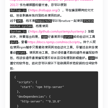
2017/
作为捆绑器的替代者，您可以想到
（
https://rollupjs.org/
） ，可在编译期间优化代
Rollup.js
码，但会剥离所有找到的未使用的块。
对于
，而不是
可以与native一起使用
AMD
RequireJS
ES2016
，而是使用
module system
（
https://github.com/systemjs/systemjs
）
加载
System.js
此外，我要指出的是，
它通常用作
或
的自动化工具
npm
grunt
。
查看
https://docs.npmjs.com/misc/scripts
。
我个人现
gulp
在使用npm脚本只是避免使用其他自动化工具，尽管过去我非常
喜欢
。
使用其他工具，您必须依靠无数的插件来编写软件
grunt
包，而这些插件通常编写得不好并且没有得到积极维护。
知
npm
道它的软件包，因此您可以按以下名称调用本地安装的任何软件
包：
{
"scripts"
:
{
"start"
:
"npm http-server"
},
"devDependencies"
:
{
"http-server"
:
"^0.10.0"
}