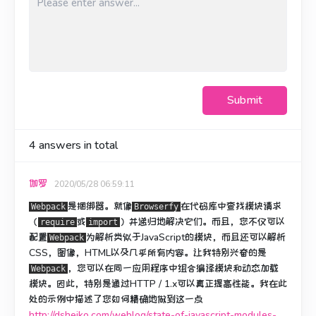
Submit
4
answers in total
伽罗
2020/05/28 06:59:11
是捆绑器。
就像
在代码库中查找模块请求
Webpack
Browserfy
（
或
）并递归地解决它们。
而且，您不仅可以
require
import
配置
为解析类似于JavaScript的模块，而且
还可以
解析
Webpack
CSS，图像，HTML以及几乎所有内容。
让我特别兴奋的是
，您可以在同一应用程序中组合编译模块和动态加载
Webpack
模块。
因此，特别是通过HTTP / 1.x可以真正提高性能。
我在此
处的示例中描述了您如何精确地做到这一点
http://dsheiko.com/weblog/state-of-javascript-modules-