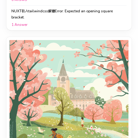
NUXT引入tailwindcss报错Error: Expected an opening square
bracket.
1
Answer