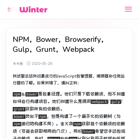
NPM，Bower，Browserify，
Gulp，Grunt，Webpack
卡卡西
2020-05-28
我试图总结我对最流行的JavaScript包管理器，捆绑器和任务运
行器的了解。
如果我错了，请纠正我：
＆
是包裹经理。
他们只是下载依赖项，而不知道
npm
bower
如何自行构建项目。
他们知道什么是调用
/
/
webpack
gulp
获取所有的依赖后。
grunt
类似于
，但是构建了一个扁平化的依赖树（与
bower
npm
递归地
构建不同
）。
含义将
获取每个依赖项的依赖
npm
npm
项（可能会获取相同的几次），同时
希望您手动包括
bower
子依赖项。
有时，
和和
分别分别用于前端和后端