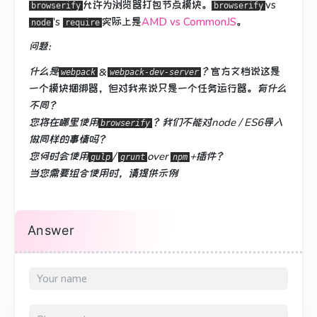
允许为浏览器打包节点模块。
vs
browserify
browserify
's
实际上是
AMD vs CommonJS
。
node
require
问题：
什么是
＆
？
官方文档说这是
webpack
webpack-dev-server
一个模块捆绑器，但对我来说只是一个任务运行器。
有什么
不同？
您将在哪里使用
？
我们不能对node / ES6导入
browserify
做同样的事情吗？
您何时会使用
/
over
+插件？
gulp
grunt
npm
当您需要组合使用时，请提供示例
Answer