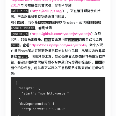
2017/
作为捆绑器的替代者，您可以想到
（
https://rollupjs.org/
） ，可在编译期间优化代
Rollup.js
码，但会剥离所有找到的未使用的块。
对于
，而不是
可以与native一起使用
AMD
RequireJS
ES2016
，而是使用
module system
（
https://github.com/systemjs/systemjs
）
加载
System.js
此外，我要指出的是，
它通常用作
或
的自动化工具
npm
grunt
。
查看
https://docs.npmjs.com/misc/scripts
。
我个人现
gulp
在使用npm脚本只是避免使用其他自动化工具，尽管过去我非常
喜欢
。
使用其他工具，您必须依靠无数的插件来编写软件
grunt
包，而这些插件通常编写得不好并且没有得到积极维护。
知
npm
道它的软件包，因此您可以按以下名称调用本地安装的任何软件
包：
{
"scripts"
:
{
"start"
:
"npm http-server"
},
"devDependencies"
:
{
"http-server"
:
"^0.10.0"
}