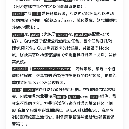
bower
npm
（因为前端中每个兆字节可能都很重要）。
并且
是任务执行者，可以自动化所有可以自动
grunt
gulp
化的内容（例如，编译CSS / Sass，优化图像，制作捆绑包
并缩小/翻译）。
vs.
（类似于
vs.
或配置vs.代
grunt
gulp
maven
gradle
码）。
Grunt基于配置单独的独立任务，每个任务打开/处
理/关闭文件。
Gulp需要较少的代码量，并且基于Node
流，这使其可以构建管道链（无需重新打开同一文件）并使
其更快。
（
）-对我来说，这是一个任
webpack
webpack-dev-server
务执行程序，它具有对更改进行热重新加载的功能，使您无
需理会所有JS / CSS监视程序。
//
插件可以代替任务运行器。
它们的能力经常相
npm
bower
交，因此如果您需要使用
/
over
+插件，
则
gulp
grunt
npm
会有不同的含义
。
但是任务运行者绝对适合复杂任务（例
如“在每个构建中创建捆绑包，从ES6移植到ES5，在所有
浏览器模拟器上运行它，制作屏幕截图并通过ftp部署到保
管箱”）。