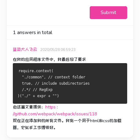
Submit
1
answers in total
蓝染大人飞云
2020/05/28 06:59:23
在我的应用程序文件中，我最后放了要求
require
.
context
(
"./common"
,
// context folder
true
,
// include subdirectories
/.*
/ /
/
RegExp
)(
"./"
+
 expr 
+
""
)
由这篇文章提供：
https
:
//github.com/webpack/webpack/issues/118
现在正在添加我的所有文件。
我有一个用于html和css的加载
器，它似乎工作得很好。