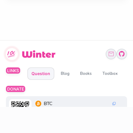
LINKS
Blog
Books
Toolbox
Question
DONATE
BTC
1Q6ZDFC3FueXY3JocmeMqgiSsGGtppbvz2