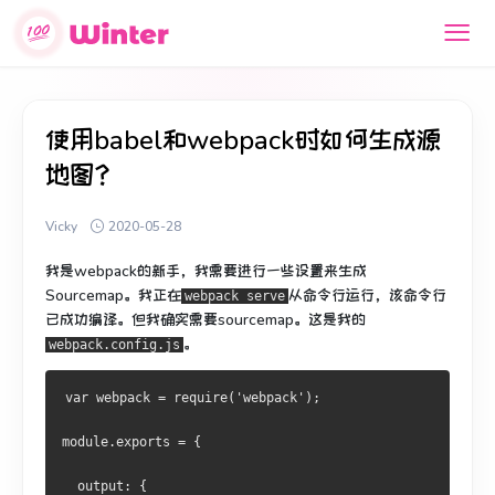
使用babel和webpack时如何生成源
地图？
Vicky
2020-05-28
我是webpack的新手，我需要进行一些设置来生成
Sourcemap。
我正在
从命令行
运行
，该命令行
webpack serve
已成功编译。
但我确实需要sourcemap。
这是我的
。
webpack.config.js
var
 webpack 
=
 require
(
'webpack'
);
module
.
exports 
=
{
  output
:
{