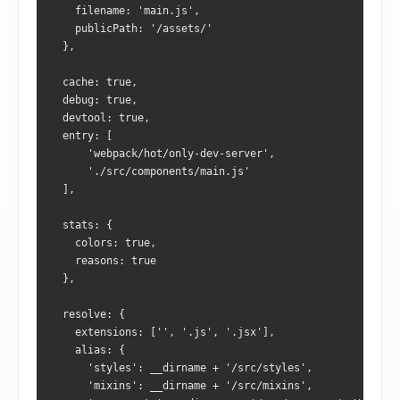
    filename
:
'main.js'
,
    publicPath
:
'/assets/'
},
  cache
:
true
,
  debug
:
true
,
  devtool
:
true
,
  entry
:
[
'webpack/hot/only-dev-server'
,
'./src/components/main.js'
],
  stats
:
{
    colors
:
true
,
    reasons
:
true
},
  resolve
:
{
    extensions
:
[
''
,
'.js'
,
'.jsx'
],
    alias
:
{
'styles'
:
 __dirname 
+
'/src/styles'
,
'mixins'
:
 __dirname 
+
'/src/mixins'
,