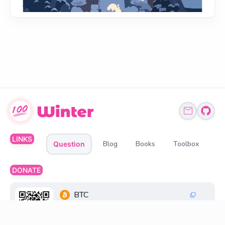
LINKS
Blog
Books
Toolbox
Question
DONATE
BTC
1Q6ZDFC3FueXY3JocmeMqgiSsGGtppbvz2