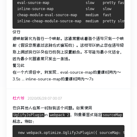
eval
-
source
-
inline
-
source
-
map               slow    slow         ori
cheap
-
module
-
eval
-
source
-
map    medium  fast         ori
inline
-
cheap
-
module
-
source
-
map  medium  pretty slow  ori
仅行
源映射简化为每行一个映射。
这通常意味着每个语句只有一个映
射（假设您是通过这种方式编写的）。
这样可以防止您在语句级
别上调试执行以及在行的列上设置断点。
不可能与最小化结合，
因为最小化器通常只发出一条线。
复习此
在一个大项目中，我发现... eval-source-map的重建时间为〜
3.5s ... inline-source-map的重建时间为〜7s
杜大爷
2020/05/28 07:00:07
也许其他人在某一时刻有这个问题。
如果使用
in
，则需要显式指定
UglifyJsPlugin
webpack 2
sourceMap
标志。
例如：
new
 webpack
.
optimize
.
UglifyJsPlugin
({
 sourceMap
:
true
}