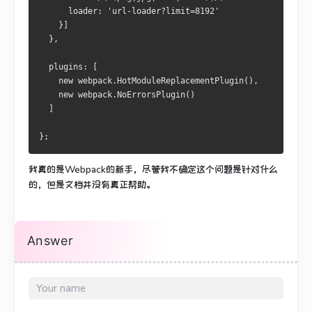
      loader
:
'url-loader?limit=8192'
}]
},
  plugins
:
[
new
 webpack
.
HotModuleReplacementPlugin
(),
new
 webpack
.
NoErrorsPlugin
()
]
};
我真的是Webpack的新手，尽管我不确定这个问题是针对什么
的，但是文档并没有真正帮助。
Answer