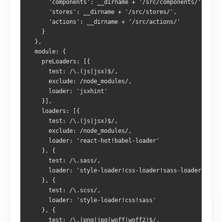
'components'
:
 __dirname 
+
'/src/components/'
,
'stores'
:
 __dirname 
+
'/src/stores/'
,
'actions'
:
 __dirname 
+
'/src/actions/'
}
},
  module
:
{
    preLoaders
:
[{
      test
:
/\.(js|jsx)$/
,
      exclude
:
/node_modules/
,
      loader
:
'jsxhint'
}],
    loaders
:
[{
      test
:
/\.(js|jsx)$/
,
      exclude
:
/node_modules/
,
      loader
:
'react-hot!babel-loader'
},
{
      test
:
/\.sass/
,
      loader
:
'style-loader!css-loader!sass-loader?outpu
},
{
      test
:
/\.scss/
,
      loader
:
'style-loader!css!sass'
},
{
      test
:
/\.(png|jpg|woff|woff2)$/
,