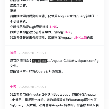
然后在component中声明。
declare var $: any;
这应该工作。
更新
我继续使用我提到的步骤，仅使用Angular中的jquery创建了一
个引导模式。
它起作用检查此gh页面链接
-LINK
。
如果您要检查源代码是否相同，请检查
LINK
。
我发布的答案来自此链接，这是我在Angular
LINK上的
页面
神乐
2020/05/28 07:00:21
您可以使用命令
让Angular CLI生成webpack.config
ng eject
文件。
然后像以前一样将jQuery公开为变量。
十刃
2020/05/28 07:00:21
我没有专门在Angular 2中使用Bootstrap，但是我在Angular
1中使用，情况是一样的，因为常规版本的Bootstrap设计为可
与jQuery一起使用，而并非为Angular构建的。
您当然可以安装