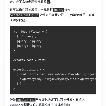
它。
它不会给老鼠带来麻烦
。
$
我可以
像在其他项目中一样
将其
作为
jQuery
文件中
的变量
公开
：（为简洁起见，省略
webpack.config.js
了很多代码）
var
 jQueryPlugin 
=
{
  $
:
'jquery'
,
  jquery
:
'jquery'
,
  jQuery
:
'jquery'
}
exports
.
root 
=
 root
;
exports
.
plugins 
=
{
  globalLibProvider
:
new
 webpack
.
ProvidePlugin
(
webpackMe
    svg4everybody
:
'svg4everybody/dist/svg4everybody.js'
}))
}
但是
开发团队决定不让其他开发人员混入
angular-cli
Webpack配置文件。
谢谢你们！
很体贴的你