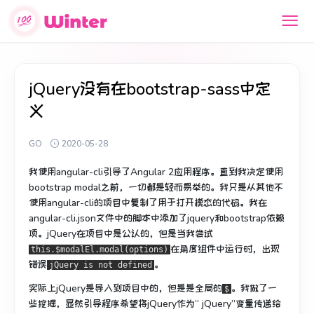
jQuery没有在bootstrap-sass中定
义
GO
2020-05-28
我使用angular-cli引导了Angular 2应用程序。
直到我决定使用
bootstrap modal之前，一切都是轻而易举的。
我只是从其他不
使用angular-cli的项目中复制了用于打开模态的代码。
我在
angular-cli.json文件中的脚本中添加了jquery和bootstrap依赖
项。
jQuery在项目中是公认的，但是当我尝试
在角度组件中
运行时
，出现
this.$modalEl.modal(options)
错误
。
jQuery is not defined
实际上jQuery是导入到项目中的，但是是全局的
。
我做了一
$
些挖掘，显然引导程序希望将jQuery作为“ jQuery”变量传递给