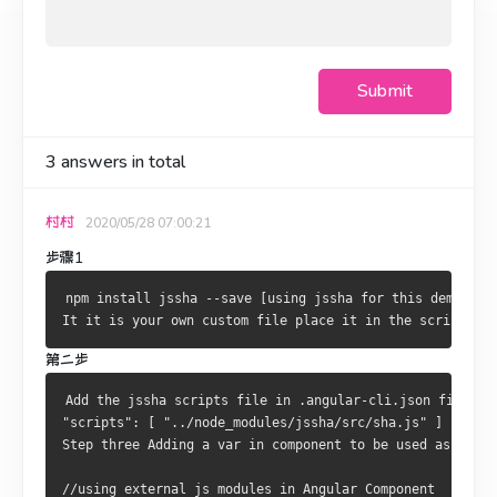
Submit
3
answers in total
村村
2020/05/28 07:00:21
步骤1
npm install jssha 
--
save 
[
using
 jssha 
for
this
 demo
]
It
 it 
is
 your own custom file place it 
in
 the scripts ar
第二步
Add
 the jssha scripts file 
in
.
angular
-
cli
.
"scripts"
:
[
"../node_modules/jssha/src/sha.js"
]
Step
 three 
Adding
 a 
var
in
 component to be used 
as
 a 
glo
//using external js modules in Angular Component