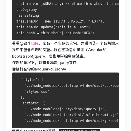
declare 
var
 jsSHA
:
 any
;
// place this above the componen
shaObj
:
any
;
hash
:
string
;
this
.
shaObj 
=
new
 jsSHA
(
"SHA-512"
,
"TEXT"
);
this
.
shaObj
.
update
(
"This is a Test"
);
this
.
hash 
=
this
.
shaObj
.
getHash
(
"HEX"
)
看看@这个
链接
。
它有一个有效的示例，并提供了一个有关键入
是否不包含示例的问题。
我在该项目中使用了Angular的
bootstrap和jquery，您也可以检查存储库。
在您的情况下，您需要添加jquery文件
像这样在你的
angular-cli.json中
"styles"
:
[
"../node_modules/bootstrap-v4-dev/dist/css/bootstrap
"styles.css"
],
"scripts"
:
[
"../node_modules/jquery/dist/jquery.js"
,
"../node_modules/tether/dist/js/tether.min.js"
,
"../node_modules/bootstrap-v4-dev/dist/js/bootstrap.