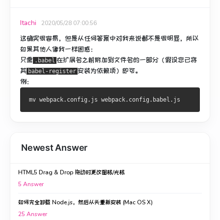
Itachi
2020/05/28 07:00:56
这确实很容易，但是从任何答案中对我来说都不是很明显，所以
如果其他人像我一样困惑：
只需
在扩展名之前
附加
到文件名的一部分
（假设您已将
.babel
其
安装为依赖项）即可。
babel-register
例：
Newest Answer
HTML5 Drag & Drop 拖动时更改图标/光标
5
Answer
如何完全卸载 Node.js，然后从头重新安装 (Mac OS X)
25
Answer