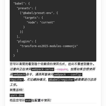
"babel": {
  "presets": [
    ["@babel/preset-env", {
      "targets": {
        "node": "current"
      }
    }]
  ],
  "plugins": [
    "transform-es2015-modules-commonjs"
  ]
}
您可以清楚地看到每个依赖项的使用方式，因此不要感到意外。
注意我正在使用
--require
，但是如果您想使用
webpack-serve
该
命令，请将其替换为
webpack
webpack --config-
。
无论哪种情况，
都需要进行这项
register
@babel/register
工作。
就是这样！
yarn dev
而且您可以
在配置中
使用
！
es6