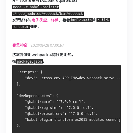
另一种方法是对节点使用require参数：
node -r babel-register
./node_modules/webpack/bin/webpack
发现这样的
电子反应，样板
，看看
和
build-main
build-
脚本。
renderer
西里神奇
2020/05/28 07:00:57
这就是使用webpack 4对我有用的。
在
：
package.json
"scripts": {
    "dev": "cross-env APP_ENV=dev webpack-serve --requir
},
"devDependencies": {
    "@babel/core": "^7.0.0-rc.1",
    "@babel/register": "^7.0.0-rc.1",
    "@babel/preset-env": "^7.0.0-rc.1",
    "babel-plugin-transform-es2015-modules-commonjs": "^
},