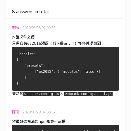
8
answers in total
伽罗
2020/05/28 07:00:57
大量文件之后...
只需安装es2015预设（而不是env !!!）并将其添加到
.babelrc:
{
    "presets": [
         ["es2015", { "modules": false }]
    ]
}
重命名
为
webpack.config.js
webpack.config.babel.js
阿飞
2020/05/28 07:00:57
我最好的方法与npm脚本一起是