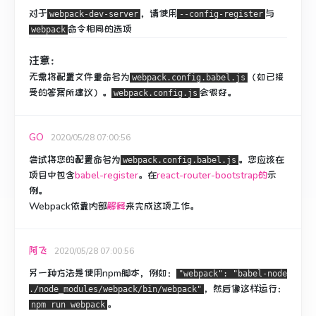
对于
，请使用
与
webpack-dev-server
--config-register
命令
相同
的
选项
webpack
注意：
无需将配置文件重命名为
（如已接
webpack.config.babel.js
受的答案所建议）。
会很好。
webpack.config.js
GO
2020/05/28 07:00:56
尝试将您的配置命名为
。
您应该
在
webpack.config.babel.js
项目中包含
babel-register
。
在
react-router-bootstrap的
示
例
。
Webpack依靠
内部
解释
来完成这项工作。
阿飞
2020/05/28 07:00:56
另一种方法是使用npm脚本，例如：
"webpack": "babel-node
，然后像这样运行：
./node_modules/webpack/bin/webpack"
。
npm run webpack