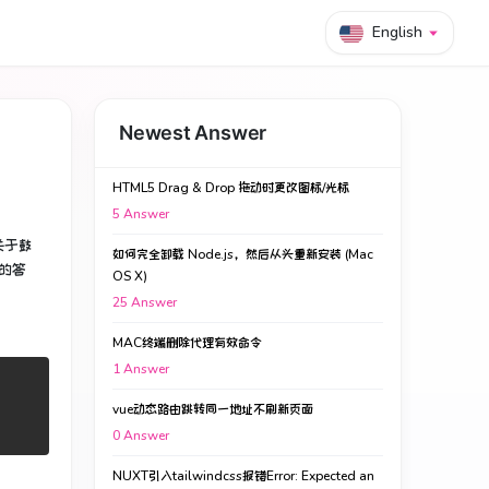
English
Newest Answer
HTML5 Drag & Drop 拖动时更改图标/光标
5
Answer
关于鼓
如何完全卸载 Node.js，然后从头重新安装 (Mac
的答
OS X)
25
Answer
MAC终端删除代理有效命令
1
Answer
vue动态路由跳转同一地址不刷新页面
0
Answer
NUXT引入tailwindcss报错Error: Expected an