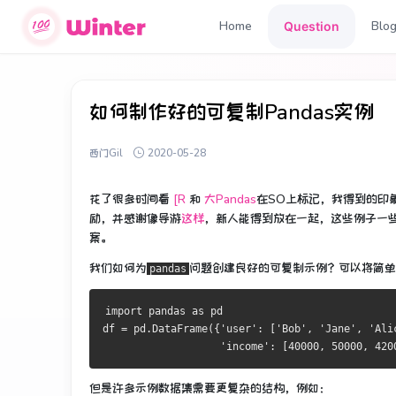
Home
Blo
Question
如何制作好的可复制Pandas实例
西门Gil
2020-05-28
花了很多时间看
[R
和
大Pandas
在SO上标记，我得到的印
励，并感谢像导游
这样
，新人能得到放在一起，这些例子一
案。
我们如何为
问题
创建良好的可复制示例
？
可以将简单
pandas
import
 pandas 
as
 pd

df 
=
 pd
.
DataFrame
({
'user'
:
[
'Bob'
,
'Jane'
,
'Ali
'income'
:
[
40000
,
50000
,
420
但是许多示例数据集需要更复杂的结构，例如：