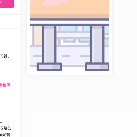
it
问题。
他兽医
。
成熟的
如果有