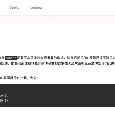
g
Books
Toolbox
象是
问题不太可能包含可重复的数据。
这是后话了R的群落已经不错了
pandas
些帮助。
能够阅读这些指南并获得可复制数据的人通常会很幸运地得到他们问题
的数据框放在一起，例如：
ce'
],
00
]})