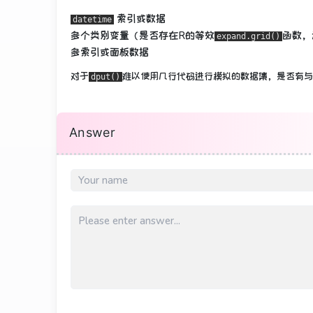
索引或数据
datetime
多个类别变量（是否存在R的等效
函数，
expand.grid()
多索引或面板数据
对于
难以使用
几行代码进行模拟的数据集，是否有与
dput()
Answer