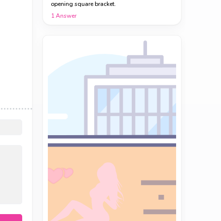
opening square bracket.
1
Answer