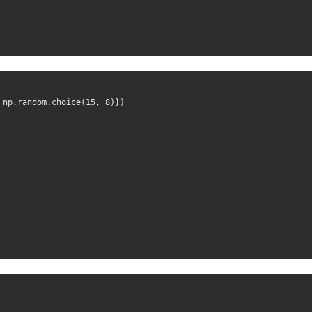
 np
.
random
.
choice
(
15
,
8
)})