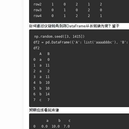
row2     
1
0
2
1
2
row3     
0
1
0
2
0
row4     
0
1
2
2
1
如何通过仅旋转两列将DataFrame从长转换为宽？
鉴于
np
.
random
.
seed
([
3
,
1415
])
df2 
=
 pd
.
DataFrame
({
'A'
:
 list
(
'aaaabbbc'
),
'B'
:
df2        

0
  a   
0
1
  a  
11
2
  a   
2
3
  a  
11
4
  b  
10
5
  b  
10
6
  b  
14
7
  c   
7
预期应该看起来像
0
0.0
10.0
7.0