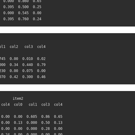
0.000
0.860
0.65
0.395
0.500
0.25
0.000
0.545
0.00
0.395
0.760
0.24
                      

l1  col2   col3  col4

                     

745
0.00
0.010
0.02
000
0.34
0.440
0.79
230
0.00
0.075
0.00
070
0.42
0.300
0.46
      item2                   

col4  col0   col1  col3  col4

                             

0.00
0.00
0.605
0.86
0.65
0.00
0.13
0.000
0.50
0.13
0.00
0.00
0.000
0.28
0.00
0.24
0.00
0.000
0.00
0.00