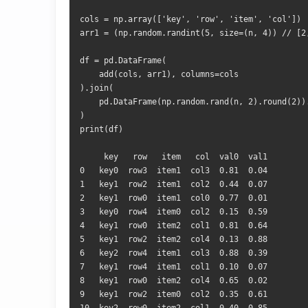
cols 
=
 np
.
array
([
'key'
,
'row'
,
'item'
,
'col'
])
arr1 
=
(
np
.
random
.
randint
(
5
,
 size
=(
n
,
4
))
//
[
2
df 
=
 pd
.
DataFrame
(
    add
(
cols
,
 arr1
),
 columns
=
).
join
(
    pd
.
DataFrame
(
np
.
random
.
rand
(
n
,
2
).
round
(
2
))
)
print
(
df
)
0
   key0  row3  item1  col3  
0.81
0.04
1
   key1  row2  item1  col2  
0.44
0.07
2
   key1  row0  item1  col0  
0.77
0.01
3
   key0  row4  item0  col2  
0.15
0.59
4
   key1  row0  item2  col1  
0.81
0.64
5
   key1  row2  item2  col4  
0.13
0.88
6
   key2  row4  item1  col3  
0.88
0.39
7
   key1  row4  item1  col1  
0.10
0.07
8
   key1  row0  item2  col4  
0.65
0.02
9
   key1  row2  item0  col2  
0.35
0.61