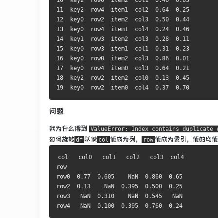
10
  key2  row0  item2  col1  
0.40
0.85
11
  key2  row4  item1  col2  
0.64
0.25
12
  key0  row2  item2  col3  
0.50
0.44
13
  key0  row4  item1  col4  
0.24
0.46
14
  key1  row3  item2  col3  
0.28
0.11
15
  key0  row3  item1  col1  
0.31
0.23
16
  key0  row0  item2  col3  
0.86
0.01
17
  key0  row4  item0  col3  
0.64
0.21
18
  key2  row2  item2  col0  
0.13
0.45
19
  key0  row2  item0  col4  
0.37
0.70
问题
我为什么得到
ValueError: Index contains duplicate 
如何旋转
以使
值成为列，
值成为索引，值的均值
df
col
row
col   col0   col1   col2   col3  col4

row                                  

row0  
0.77
0.605
NaN
0.860
0.65
row2  
0.13
NaN
0.395
0.500
0.25
row3   
NaN
0.310
NaN
0.545
NaN
row4   
NaN
0.100
0.395
0.760
0.24