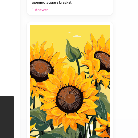
opening square bracket.
1
Answer