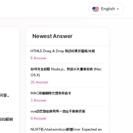
English
Newest Answer
HTML5 Drag & Drop 拖动时更改图标/光标
5
Answer
如何完全卸载 Node.js，然后从头重新安装 (Mac
OS X)
25
Answer
MAC终端删除代理有效命令
问答。
1
Answer
vue动态路由跳转同一地址不刷新页面
0
Answer
面的解释
NUXT引入tailwindcss报错Error: Expected an