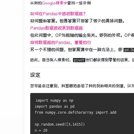
从我的
Google搜索中
查找一些示例
如何在Pandas中透视数据框？
好问题和答案。
但是答案只回答了很少的具体问题。
Pandas数据透视表到数据框
在此问题中，OP与枢轴的输出有关。
即列的外观。
OP
旋转数据框的Pandas，重复的行
另一个不错的问题，但答案集中在一种方法上，即
pd.D
因此，每当有人搜索时，
他们都会得到零星的结果，
pivot
设定
您可能会注意到，我显眼地命名了我的列和相关的列值，以
import
 numpy 
as
import
 pandas 
as
from
 numpy
.
core
.
defchararray 
import
 add

np
.
random
.
seed
([
3
,
1415
])
n 
=
20