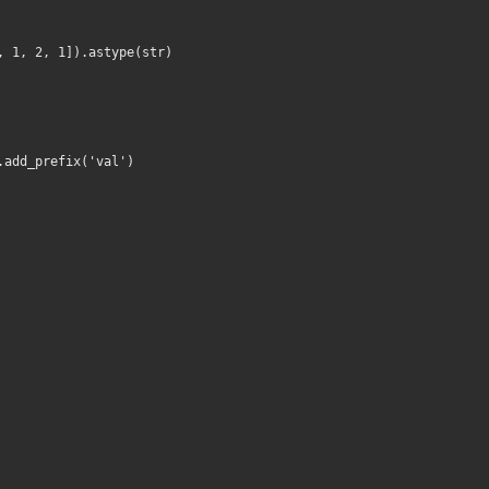
,
1
,
2
,
1
]).
astype
(
str
)
.
add_prefix
(
'val'
)