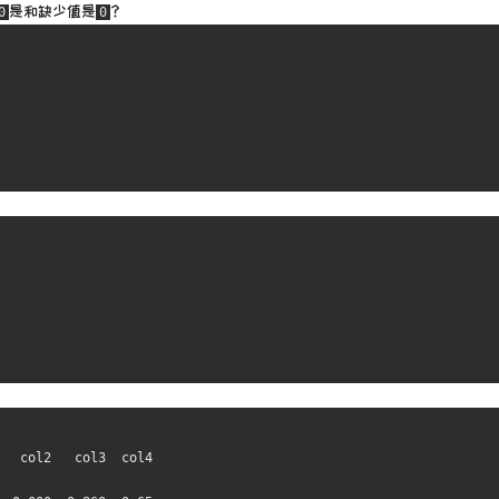
是和缺少值是
？
0
0
                    

  col2   col3  col4

                   
