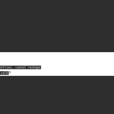
entries, cannot reshape
？
val0