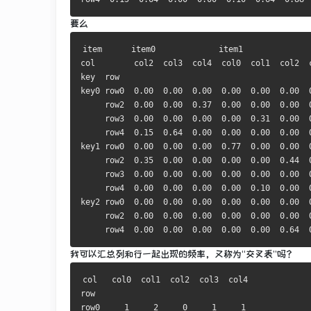
要么
item      item0             item1              
col        col2  col3  col4  col0  col1  col2  c
key  row                                        
key0 row0  
0.00
0.00
0.00
0.00
0.00
0.00
     row2  
0.00
0.00
0.37
0.00
0.00
0.00
     row3  
0.00
0.00
0.00
0.00
0.31
0.00
     row4  
0.15
0.64
0.00
0.00
0.00
0.00
key1 row0  
0.00
0.00
0.00
0.77
0.00
0.00
     row2  
0.35
0.00
0.00
0.00
0.00
0.44
     row3  
0.00
0.00
0.00
0.00
0.00
0.00
     row4  
0.00
0.00
0.00
0.00
0.10
0.00
key2 row0  
0.00
0.00
0.00
0.00
0.00
0.00
     row2  
0.00
0.00
0.00
0.00
0.00
0.00
     row4  
0.00
0.00
0.00
0.00
0.00
0.64
我可以汇总列和行一起出现的频率，又称为“交叉表”吗？
col   col0  col1  col2  col3  col4

row                               

row0     
1
2
0
1
1