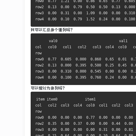
row0  
0.77
1.21
0.00
0.86
0.65
0.77
0.605
row2  
0.13
0.00
0.79
0.50
0.50
0.13
0.000
row3  
0.00
0.31
0.00
1.09
0.00
0.00
0.310
row4  
0.00
0.10
0.79
1.52
0.24
0.00
0.100
我可以汇总多个值列吗？
      val0                             val1    
col   col0   col1   col2   col3  col4  col0   co
row                                             
row0  
0.77
0.605
0.000
0.860
0.65
0.01
0.
row2  
0.13
0.000
0.395
0.500
0.25
0.45
0.
row3  
0.00
0.310
0.000
0.545
0.00
0.00
0.
row4  
0.00
0.100
0.395
0.760
0.24
0.00
0.
可以细分为多列吗？
item item0             item1                   
col   col2  col3  col4  col0  col1  col2  col3  
row                                             
row0  
0.00
0.00
0.00
0.77
0.00
0.00
0.00
row2  
0.35
0.00
0.37
0.00
0.00
0.44
0.00
row3  
0.00
0.00
0.00
0.00
0.31
0.00
0.81
row4  
0.15
0.64
0.00
0.00
0.10
0.64
0.88