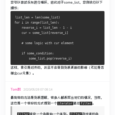
您可以尝试反向进行循环，因此对于some_list，您将执行以下
操作：
list_len 
=
 len
(
some_list
)
for
 i 
in
 range
(
list_len
):
    reverse_i 
=
 list_len 
-
1
-
 i

    cur 
=
 some_list
[
reverse_i
]
# some logic with cur element
if
 some_condition
:
        some_list
.
pop
(
reverse_i
)
这样，索引是对齐的，并且不会受到列表更新的影响（无论是否
弹出cur元素）。
Tom凯
2020/05/28 07:08:14
最有效的方法是列表理解，很多人都表现出他们的情况，当然，
这也是一个很好的方式得到一个
通过
。
iterator
filter
接收一个函数和一个序列。
将传递的函
Filter
Filter