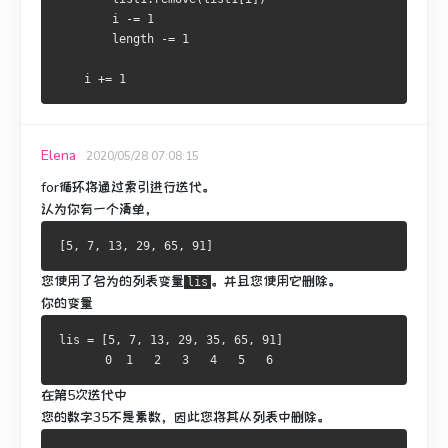
        i 
-=
1
        length 
-=
1
    i 
+=
1
Elena
2020/05/28 07:08:15
for循环将通过索引进行迭代。
认为你有一个清单，
[
5
,
7
,
13
,
29
,
65
,
91
]
您使用了名为的列表变量
。
并且您使用它删除。
lis
你的变量
lis 
=
[
5
,
7
,
13
,
29
,
35
,
65
,
91
]
0
1
2
3
4
5
6
在第5次迭代中
您的
数字35
不是素数，因此您将其从列表中删除。