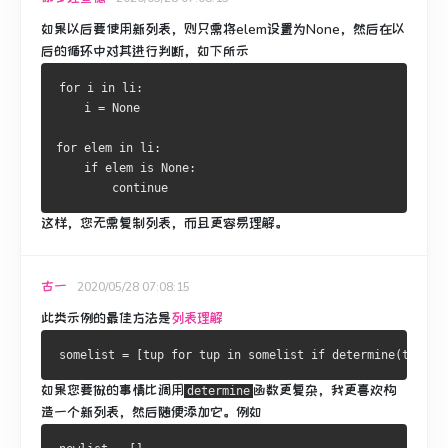
如果以后要使用新列表，则只需将elem设置为None，然后在以
后的循环中对其进行判断，如下所示
for
 i 
in
 li
:
    i 
=
None
for
 elem 
in
 li
:
if
 elem 
is
None
:
continue
这样，您无需复制列表，而且更容易理解。
古一
2020/05/28 07:08:15
此类示例的最佳方法是
列表理解
somelist 
=
[
tup 
for
 tup 
in
 somelist 
if
 determine
(
tup
)]
如果您要做的事情比调用
函数
更复杂
，我更喜欢构
determine
造一个新列表，然后随便添加它。
例如