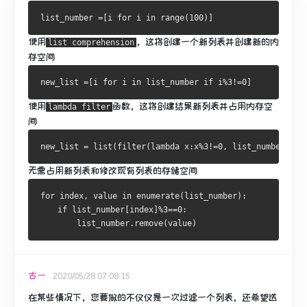
list_number 
=[
i 
for
 i 
in
 range
(
100
)]
使用
，这将创建一个新列表并创建新的内
list comprehension
存空间
new_list 
=[
i 
for
 i 
in
 list_number 
if
 i
%
3
!=
0
]
使用
函数，这将创建结果新列表并占用内存空
lambda filter
间
new_list 
=
 list
(
filter
(
lambda
 x
:
x
%
3
!=
0
,
 list_number
))
无需占用新列表和修改现有列表的存储空间
for
 index
,
 value 
in
 enumerate
(
list_number
):
if
 list_number
[
index
]%
3
==
0
:
        list_number
.
remove
(
value
)
古一
2020/05/28 07:08:15
在某些情况下，您要做的不仅仅是一次过滤一个列表，还希望迭