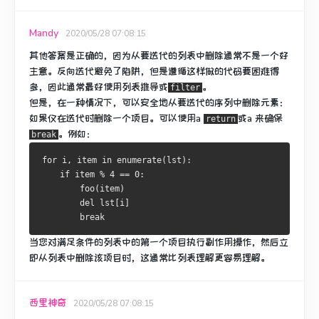
Mandy
2020/05/28 07:08:15
其他答案是正确的，因为从要迭代的列表中删除通常不是一个好
主意。
反向迭代避免了陷阱，但是遵循这样做的代码要困难得
多，因此通常最好使用列表推导或
。
filter
但是，在一种情况下，可以安全地从要迭代的序列中删除元素：
如果仅在迭代时删除一个项目。
可以使用a
或a
来确保
return
。
例如：
break
for
 i
,
 item 
in
 enumerate
(
lst
):
if
 item 
%
4
==
0
:
        foo
(
item
)
del
 lst
[
i
]
break
当您对满足条件的列表中的第一个项目执行副作用操作，然后立
即从列表中删除该项目时，这通常比列表理解更容易理解。
西里神奇
2020/05/28 07:08:15