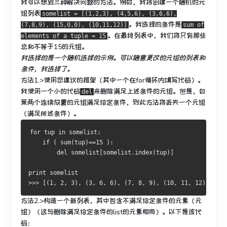
我可以想到三种解决问题的方法。
例如，我将创建一个随机的元
组列表
somelist = [(1,2,3), (4,5,6), (3,6,6),
。
我选择的条件是
(7,8,9), (15,0,0), (10,11,12)]
sum of
。
在最终列表中，我们将只有那些
elements of a tuple = 15
总和不等于15的元组。
我选择的是一个随机选择的示例。
可以随意更改
的
元组的列表
和
条件
，我选择了。
方法1.>
使用您建议的框架（其中一个在for循环内填写代码）。
我使用一个小的代码
来删除满足上述条件的元组。
但是，如
del
果两个连续放置的元组满足给定条件，则此方法将丢失一个元组
（满足所述条件）。
for
 tup 
in
 somelist
:
if
(
 sum
(
tup
)==
15
):
del
 somelist
[
somelist
.
index
(
tup
)]
print
>>>
[(
1
,
2
,
3
),
(
3
,
6
,
6
),
(
7
,
8
,
9
),
(
10
,
11
,
12
)]
方法2.>
构造一个新列表，其中包含不满足给定条件的元素（元
组）（这与删除满足给定条件的list的元素相同）。
以下是该代
码：