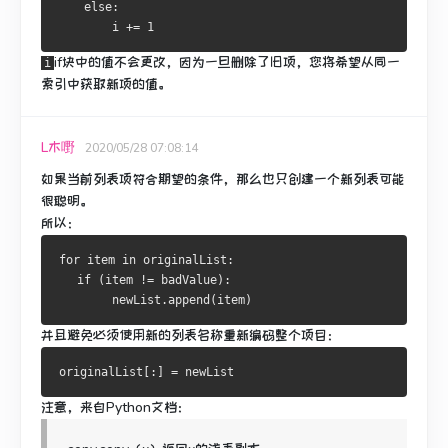
else
:
        i 
+=
1
if块中
的值
不会更改，因为一旦删除了旧项，您将希望从同一
i
索引中获取新项的值。
L木嘢
2020/05/28 07:08:14
如果当前列表项符合期望的条件，那么也只创建一个新列表可能
很聪明。
所以：
for
 item 
in
 originalList
:
if
(
item 
!=
 badValue
):
        newList
.
append
(
item
)
并且避免必须使用新的列表名称重新编码整个项目：
originalList
[:]
=
 newList
注意，来自Python文档：