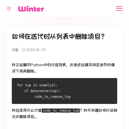
如何在迭代时从列表中删除项目？
武藏
2020-05-28
我正在遍历Python中的元组列表，并尝试在满足特定条件的情
况下将其删除。
for
 tup 
in
 somelist
:
if
 determine
(
tup
):
         code_to_remove_tup
我应该用什么代替
？
我不知道如何以这种
code_to_remove_tup
方式删除项目。