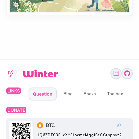
LINKS
Blog
Books
Toolbox
Question
DONATE
BTC
1Q6ZDFC3FueXY3JocmeMqgiSsGGtppbvz2