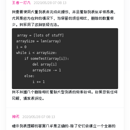
王者一打九
2020/05/28 07:08:13
我需要使用大量列表来完成此操作，并且复制列表似乎很昂贵，
尤其是因为在我的情况下，与保留的项目相比，删除的数量很
少。
我采用了这种低级方法。
array 
=
[
lots of stuff
]
arraySize 
=
 len
(
array
)
i 
=
0
while
 i 
<
 arraySize
:
if
 someTest
(
array
[
i
]):
del
 array
[
i
]
        arraySize 
-=
1
else
:
        i 
+=
1
我不知道几个删除相比复制大型列表的效率如何。
如果您有任何
见解，请发表评论。
神无
2020/05/28 07:08:13
暗示列表理解的答案几乎是正确的-除了它们会建立一个全新的