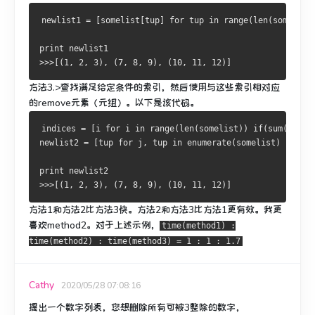
newlist1 
=
[
somelist
[
tup
]
for
 tup 
in
 range
(
len
(
somelist
print
>>>[(
1
,
2
,
3
),
(
7
,
8
,
9
),
(
10
,
11
,
12
)]
方法3.>
查找满足给定条件的索引，然后使用与这些索引相对应
的remove元素（元组）。
以下是该代码。
indices 
=
[
i 
for
 i 
in
 range
(
len
(
somelist
))
if
(
sum
(
somel
newlist2 
=
[
tup 
for
 j
,
 tup 
in
 enumerate
(
somelist
)
if
 j 
n
print
>>>[(
1
,
2
,
3
),
(
7
,
8
,
9
),
(
10
,
11
,
12
)]
方法1和方法2比方法3快
。
方法2和方法3比方法1更有效。
我
更
喜欢method2
。
对于上述示例，
time(method1) :
time(method2) : time(method3) = 1 : 1 : 1.7
Cathy
2020/05/28 07:08:16
提出一个数字列表，您想删除所有可被3整除的数字，