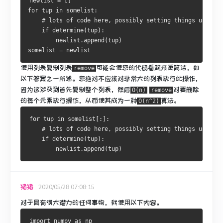
newlist 
=
[]
for
 tup 
in
 somelist
:
# lots of code here, possibly setting things up for 
if
 determine
(
tup
):
        newlist
.
append
(
tup
)
somelist 
=
 newlist
使用列表复制列表
可能会使您的代码看起来更简洁，如
remove
以下答案之一所述。
您绝对不应该对非常大的列表执行此操作，
因为这涉及到首先复制整个列表，然后
对要删除
O(n)
remove
的每个元素
执行
操作，从而使其成为一种
算法。
O(n^2)
for
 tup 
in
 somelist
[:]:
# lots of code here, possibly setting things up for 
if
 determine
(
tup
):
        newlist
.
append
(
tup
)
猪猪
2020/05/28 07:08:15
对于具有很大潜力的任何事物，我使用以下内容。
import
 numpy 
as
 np
