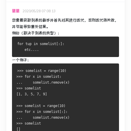
蛋蛋
2020/05/28 07:08:13
您需要获取列表的副本并首先对其进行迭代，否则迭代将失败，
并可能导致意外结果。
例如（取决于列表的类型）：
for
 tup 
in
 somelist
[:]:
    etc
....
一个例子：
>>>
 somelist 
=
 range
(
10
)
>>>
for
 x 
in
 somelist
:
...
     somelist
.
remove
(
x
)
>>>
[
1
,
3
,
5
,
7
,
9
]
>>>
 somelist 
=
 range
(
10
)
>>>
for
 x 
in
 somelist
[:]:
...
     somelist
.
remove
(
x
)
>>>
[]