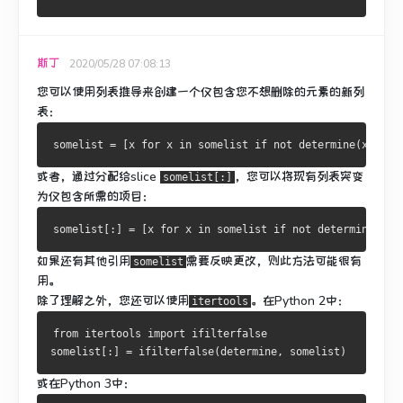
斯丁
2020/05/28 07:08:13
您可以使用列表推导来创建一个仅包含您不想删除的元素的新列
表：
somelist 
=
[
x 
for
 x 
in
 somelist 
if
not
 determine
(
x
)]
或者，通过分配给slice
，您可以将现有列表突变
somelist[:]
为仅包含所需的项目：
somelist
[:]
=
[
x 
for
 x 
in
 somelist 
if
not
 determine
(
x
)]
如果还有其他引用
需要反映更改，
则此方法可能很有
somelist
用
。
除了理解之外，您还可以使用
。
在Python 2中：
itertools
from
 itertools 
import
 ifilterfalse

somelist
[:]
=
 ifilterfalse
(
determine
,
 somelist
)
或在Python 3中：