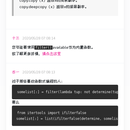
copy.copy（x）返回x的浅表副本。
copy.deepcopy（x）返回x的深层副本。
十三
2020/05/28 07:08:14
您可能要使用
available作为内置函数。
filter()
欲了解更多详情，
请点击这里
古一
2020/05/28 07:08:13
对于那些喜欢函数式编程的人：
somelist
[:]
=
 filter
(
lambda
 tup
:
not
 determine
(
tup
),
 so
要么
from
 itertools 
import
 ifilterfalse

somelist
[:]
=
 list
(
ifilterfalse
(
determine
,
 somelist
))