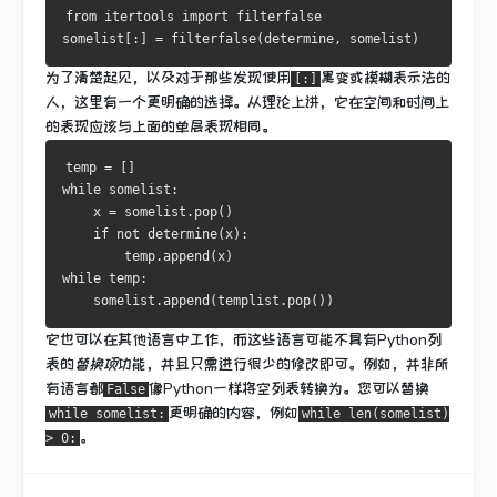
from
 itertools 
import
 filterfalse

somelist
[:]
=
 filterfalse
(
determine
,
 somelist
)
为了清楚起见，以及对于那些发现使用
黑变或模糊表示法的
[:]
人，这里有一个更明确的选择。
从理论上讲，它在空间和时间上
的表现应该与上面的单层表现相同。
temp 
=
[]
while
 somelist
:
    x 
=
 somelist
.
pop
()
if
not
 determine
(
x
):
        temp
.
append
(
x
)
while
 temp
:
    somelist
.
append
(
templist
.
pop
())
它也可以在其他语言中工作，而这些语言可能不具有
Python列
表
的
替换项
功能，并且只需进行很少的修改即可。
例如，并非所
有语言都
像Python一样
将空列表转换
为。
您可以替换
False
更明确的内容，例如
while somelist:
while len(somelist)
。
> 0: