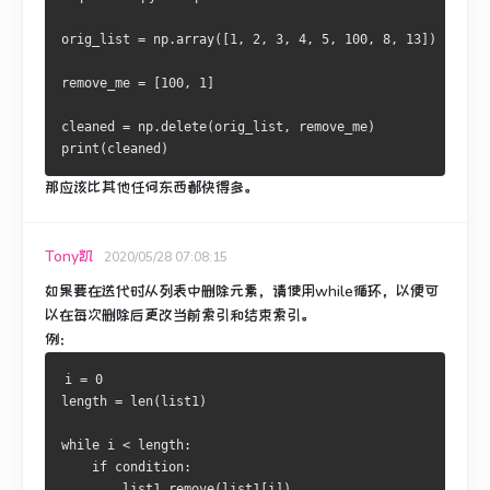
orig_list 
=
 np
.
array
([
1
,
2
,
3
,
4
,
5
,
100
,
8
,
13
])
remove_me 
=
[
100
,
1
]
cleaned 
=
 np
.
delete
(
orig_list
,
 remove_me
)
print
(
cleaned
)
那应该比其他任何东西都快得多。
Tony凯
2020/05/28 07:08:15
如果要在迭代时从列表中删除元素，请使用while循环，以便可
以在每次删除后更改当前索引和结束索引。
例：
i 
=
0
length 
=
 len
(
list1
)
while
 i 
<
 length
:
if
 condition
:
        list1
.
remove
(
list1
[
i
])