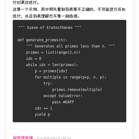
代时更改迭代。
这是一个示例，其中预先复制列表是不正确的，不可能进行反向
迭代，并且列表理解也不是一种选择。
""" Sieve of Eratosthenes """
def
 generate_primes
(
n
):
""" Generates all primes less than n. """
    primes 
=
 list
(
range
(
2
,
n
))
    idx 
=
0
while
 idx 
<
 len
(
primes
):
        p 
=
 primes
[
idx
]
for
 multiple 
in
 range
(
p
+
p
,
 n
,
 p
):
try
:
                primes
.
remove
(
multiple
)
except
ValueError
:
pass
#EAFP
        idx 
+=
1
yield
 p
伽罗理查德
2020/05/28 07:08:15