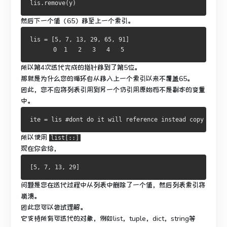
lis
.
remove
(
y
)
然后
下一个值（65）
移至上一个索引。
lis 
=
[
5
,
7
,
13
,
29
,
65
,
91
]
0
1
2
3
4
5
所以第4次迭代完成的指针移到了第5位。
那就是为什么您的循环自从移入上一个索引以来不覆盖65。
因此，您不应将列表引用到另一个仍引用原始而不是副本的变量
中。
ite 
=
 lis 
#dont do it will reference instead copy
所以使用
list[::]
现在你会给，
[
5
,
7
,
13
,
29
]
问题是您在迭代过程中从列表中删除了一个值，然后列表索引将
崩溃。
因此您可以尝试理解。
它支持所有可迭代的对象，例如list，tuple，dict，string等