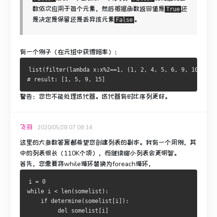
数依次应用于每个元素，然后根据函数返回值是
还
True
是
决定是保留还是丢弃该元素
。
False
有一个例子（在元组中获得赔率）：
list
(
filter
(
lambda
 x
:
x
%
2
==
1
,
(
1
,
2
,
4
,
5
,
6
,
9
,
10
,
15
)
# result: [1, 5, 9, 15]
警告：您也不能处理迭代器。
迭代器有时比序列更好。
飞羽
2020/05/28 07:08:14
这里的大多数答案都希望您创建列表的副本。
我有一个用例，其
中的列表很长（110K个项），而继续缩小列表会更明智。
首先，您需要将
while循环替换为foreach循环
，
i 
=
0
while
 i 
<
 len
(
somelist
):
if
 determine
(
somelist
[
i
]):
del
 somelist
[
i
]