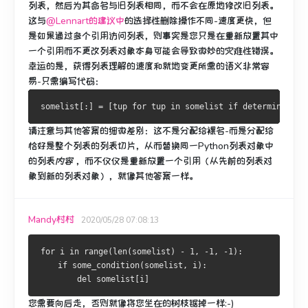
列表，然后为其命名与旧列表相同，而不会在原地修改旧列表。
这与
@Lennart的建议中
的选择性删除操作不同
-速度更快，但
是如果通过多个引用访问列表，则事实是您只是在重新放置其中
一个引用而不更改列表对象本身可能会导致微妙的灾难性错误。
幸运的是，获得列表理解的速度和就地变更所需的语义非常容
易-只需编写代码：
somelist
[:]
=
[
tup 
for
 tup 
in
 somelist 
if
 determine
(
tup
请注意与其他答案的细微差别：这不是分配给裸名-而是分配给
恰好是整个列表的列表切片，从而替换
同一Python列表对象中
的列表
内容
，而不仅仅是重新
放置
一个引用（从先前的列表对
象到新的列表对象），就像其他答案一样。
Mandy村村
2020/05/28 07:08:13
for
 i 
in
 range
(
len
(
somelist
)
-
1
,
-
1
,
-
1
):
if
 some_condition
(
somelist
,
 i
):
del
 somelist
[
i
]
您需要向后走，否则就像将您坐在的树枝锯掉一样:-)