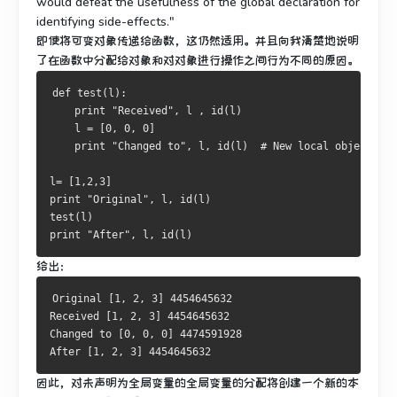
would defeat the usefulness of the global declaration for
identifying side-effects."
即使将可变对象传递给函数，这仍然适用。
并且向我清楚地说明
了在函数中分配给对象和对对象进行操作之间行为不同的原因。
def
 test
(
l
):
print
"Received"
,
 l 
,
 id
(
l
)
    l 
=
[
0
,
0
,
0
]
print
"Changed to"
,
 l
,
 id
(
l
)
# New local object cre
l
=
[
1
,
2
,
3
]
print
"Original"
,
 l
,
 id
(
l
)
test
(
l
)
print
"After"
,
 l
,
 id
(
l
)
给出：
Original
[
1
,
2
,
3
]
4454645632
Received
[
1
,
2
,
3
]
4454645632
Changed
 to 
[
0
,
0
,
0
]
4474591928
After
[
1
,
2
,
3
]
4454645632
因此，对未声明为全局变量的全局变量的分配将创建一个新的本