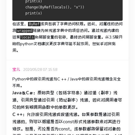
print
(
x
)
    change
(
ByRef
(
locals
(),
"x"
))
print
(
x
)
在这里，
该类包装了字典访问权限。
因此，对属性的访问
ByRef
将
转换为所传递字典中的项目访问。
通过传递内建的
wrapped
结果
和局部变量的名称，最终访问局部变量。
从3.5版开
locals
始的python文档建议更改字典可能不起作用，但似乎对我有
用。
宝儿
2020/05/28 07:15:58
Python中的按引用传递与C ++ / Java中的按引用传递概念完全
不同。
Java＆C＃：
原始类型（包括字符串）通过值（副本）传
递，引用类型通过引用（地址副本）传递，因此对调用者可
见的所有被调用函数中的参数更改。
C ++：
允许按引用传递或按值传递。
如果参数是通过引用
传递的，则可以根据是否以const形式传递参数来对其进行
修改。
但是，无论是否为const，该参数都将保留对对象的