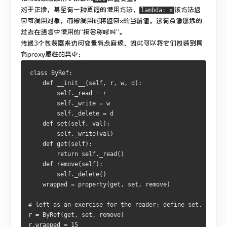
对于正读，甚至有一种更短的使用方法，
该方法返
lambda: x
回可调用对象，而被调用时将返回x的当前值。
这有点像遥远的
过去在语言中使用的“按名称呼叫”。
传递3个包装器来访问变量有点麻烦，因此可以将它们包装到具
有proxy属性的类中：
class
ByRef
:
def
 __init__
(
self
,
 r
,
 w
,
 d
):
        self
.
_read 
=
 r

        self
.
_write 
=
 w

        self
.
_delete 
=
 d

def
 set
(
self
,
 val
):
        self
.
_write
(
val
)
def
 get
(
self
):
return
 self
.
_read
()
def
 remove
(
self
):
        self
.
_delete
()
    wrapped 
=
 property
(
get
,
 set
,
 remove
)
# left as an exercise for the reader: define set, get, r
r 
=
ByRef
(
get
,
 set
,
 remove
)
r
.
wrapped 
=
15