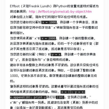
Effbot（又名Fredrik Lundh）将Python的变量传递样式描述为
按对象调用：
http
:
//effbot.org/zone/call-by-object.htm
对象在堆上分配，指向它们的指针可以在任何地方传递。
当您进行诸如的分配时
，将创建一个字典条目，该条
x = 1000
目将当前名称空间中的字符串“ x”映射到指向包含一千的整数对
象的指针。
当您使用来更新“ x”时
，将创建一个新的整数对象，
x = 2000
并且将字典更新为指向该新对象。
旧的一千个对象保持不变（取
决于其他是否引用了该对象，该对象是否可以存活）。
当您进行新的分配（例如）时
，将创建一个新的字典条
y = x
目“ y”，该条目指向与“ x”条目相同的对象。
诸如字符串和整数之类的对象是
不可变的
。
这仅表示没有任何方
法可以在创建对象后更改该对象。
例如，一旦创建了整数对象
1000，它就永远不会改变。
数学是通过创建新的整数对象完成
的。
像列表这样的对象是
可变的
。
这意味着可以通过指向该对象的任
何内容来更改该对象的内容。
例如，
x = []; y = x;
将打印
。
空列表已创建。
“
x.append(10); print y
[10]
x”和“ y”都指向同一列表。
该
追加
方法变异（更新）列表中的对
象（如添加一条记录到数据库），其结果是可见的两