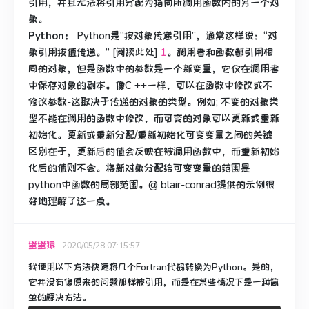
引用，并且无法将引用分配为指向所调用函数内的另一个对
象。
Python：
Python是“按对象传递引用”，通常这样说：“对
象引用按值传递。” [阅读此处]
1
。
调用者和函数都引用相
同的对象，但是函数中的参数是一个新变量，它仅在调用者
中保存对象的副本。
像C ++一样，可以在函数中修改或不
修改参数-这取决于传递的对象的类型。
例如;
不变的对象类
型不能在调用的函数中修改，而可变的对象可以更新或重新
初始化。
更新或重新分配/重新初始化可变变量之间的关键
区别在于，更新后的值会反映在被调用函数中，而重新初始
化后的值则不会。
将新对象分配给可变变量的范围是
python中函数的局部范围。
@ blair-conrad提供的示例很
好地理解了这一点。
蛋蛋猿
2020/05/28 07:15:57
我使用以下方法快速将几个Fortran代码转换为Python。
是的，
它并没有像原来的问题那样被引用，而是在某些情况下是一种简
单的解决方法。