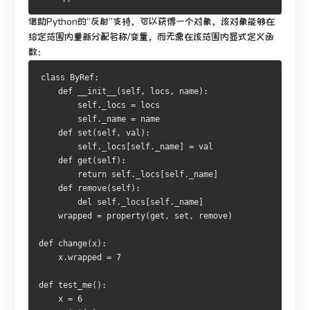
借助Python的“反射”支持，可以获得一个对象，该对象能够在
给定范围内重新分配名称/变量，而无需在该范围内显式定义函
数：
class
ByRef
:
def
 __init__
(
self
,
 locs
,
 name
):
        self
.
_locs 
=
 locs

        self
.
_name 
=
 name

def
 set
(
self
,
 val
):
        self
.
_locs
[
self
.
_name
]
=
 val

def
 get
(
self
):
return
 self
.
_locs
[
self
.
_name
]
def
 remove
(
self
):
del
 self
.
_locs
[
self
.
_name
]
    wrapped 
=
 property
(
get
,
 set
,
 remove
)
def
 change
(
x
):
    x
.
wrapped 
=
7
def
 test_me
():
    x 
=
6