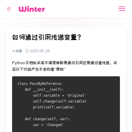
如何通过引用传递变量？
小卤蛋
2020-05-28
Python文档似乎尚不清楚参数是通过引用还是通过值传递，并
且以下代码产生不变的值“原始”
class
PassByReference
:
def
 __init__
(
self
):
        self
.
variable 
=
'Original'
        self
.
change
(
self
.
variable
)
print
(
self
.
variable
)
def
 change
(
self
,
 var
):
        var 
=
'Changed'