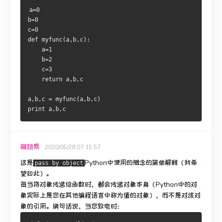
a
=
0
b
=
0
c
=
0
def
 myfunc
(
a
,
b
,
c
):
    a
=
1
    b
=
2
    c
=
3
return
 a
,
b
,
c

a
,
b
,
c 
=
 myfunc
(
a
,
b
,
c
)
print
 a
,
b
,
c
梅路易
2020/05/28 07:15:57
这是
Python中使用
的概念的简单解释（我希
pass by object
望如此）
。
每当将对象传递给函数时，都会传递对象本身（Python中的对
象实际上是您在其他编程语言中称为值的对象），而不是对该对
象的引用。
换句话说，当您致电时：