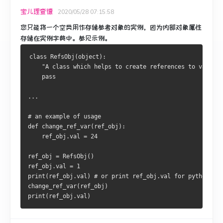
宝儿理查德
2020/05/28 07:15:58
您只能将
一个空类
用作存储参考对象的实例，因为内部对象属性
存储在实例字典中。
参见示例。
class
RefsObj
(
object
):
"A class which helps to create references to variabl
pass
...
# an example of usage
def
 change_ref_var
(
ref_obj
):
    ref_obj
.
val 
=
24
ref_obj 
=
RefsObj
()
ref_obj
.
val 
=
1
print
(
ref_obj
.
val
)
# or print ref_obj.val for python2
change_ref_var
(
ref_obj
)
print
(
ref_obj
.
val
)