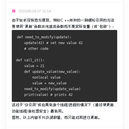
梅
2020/05/28 07:15:58
由于似乎没有地方提到，例如C ++所知的一种模拟引用的方法
是使用“更新”函数并传递该函数而不是实际变量（或“名称”）：
def
 need_to_modify
(
update
):
    update
(
42
)
# set new value 42
# other code
def
 call_it
():
    value 
=
21
def
 update_value
(
new_value
):
nonlocal
 value

        value 
=
 new_value

    need_to_modify
(
update_value
)
print
(
value
)
# prints 42
这对于“仅引用”或在具有多个线程/进程的情况下（通过使更新
功能线程/多处理安全）最有用。
显然，以上内容不允许
读取
值，而只能对其进行更新。