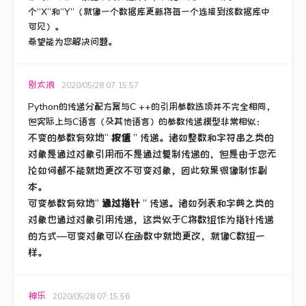
个“X”和“Y”（就像一个数据库更新将每一个连接到该数据库中
可见）。
希望能为您解决问题。
别太浪
2020/05/28 07:15:57
Python的传递分配方案与C ++的引用参数选项并不完全相同，
但实际上与C语言（及其他语言）的参数传递模型非常相似：
不变的参数有效地“
按值
”
传递
。
诸如整数和字符串之类的
对象是通过对象引用而不是通过复制传递的，但是由于您无
论如何都不能就地更改不可变对象，因此效果很像制作副
本。
可变参数有效地“
通过指针
”
传递
。
诸如列表和字典之类的
对象也通过对象引用传递，这类似于C将数组作为指针传递
的方式—可变对象可以在函数中就地更改，就像C数组一
样。
神乐
2020/05/28 07:15:56