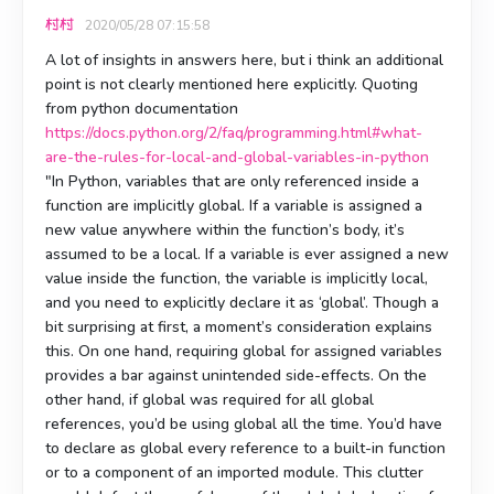
村村
2020/05/28 07:15:58
A lot of insights in answers here, but i think an additional
point is not clearly mentioned here explicitly. Quoting
from python documentation
https://docs.python.org/2/faq/programming.html#what-
are-the-rules-for-local-and-global-variables-in-python
"In Python, variables that are only referenced inside a
function are implicitly global. If a variable is assigned a
new value anywhere within the function’s body, it’s
assumed to be a local. If a variable is ever assigned a new
value inside the function, the variable is implicitly local,
and you need to explicitly declare it as ‘global’. Though a
bit surprising at first, a moment’s consideration explains
this. On one hand, requiring global for assigned variables
provides a bar against unintended side-effects. On the
other hand, if global was required for all global
references, you’d be using global all the time. You’d have
to declare as global every reference to a built-in function
or to a component of an imported module. This clutter