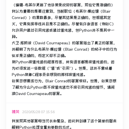
（编辑-布莱尔更新了他非常受欢迎的答案，现在它是准确的）
我认为重要的是要注意到，当前职位（布莱尔·康拉德（Blair
Conrad））的票数最多，尽管其结果是正确的，但根据其定
义，它具有误导性并且是不正确的。
尽管有许多语言（例如C）
允许用户通过引用传递或通过值传递，但Python并不是其中一
种。
大卫·库纳波（David Cournapeau）的答案指出了真正的答案，
并解释了为什么布莱尔·康拉德（Blair Conrad）的帖子中的行为
似乎是正确的，而定义却不正确。
就Python按值传递的程度而言，所有语言都是按值传递的，因
为必须发送一些数据（“值”或“引用”）。
但是，这并不意味着
Python就象C程序员会想到的那样按值传递。
如果您想要该行为，Blair Conrad的答案很好。
但是，如果您想
了解为什么Python既不按值传递也不按引用传递的细节，请阅
读David Cournapeau的答案。
镜风
2020/05/28 07:15:56
我发现其他答案相当冗长和复杂，因此我创建了这个简单的图来
解释Python处理变量和参数的方式。