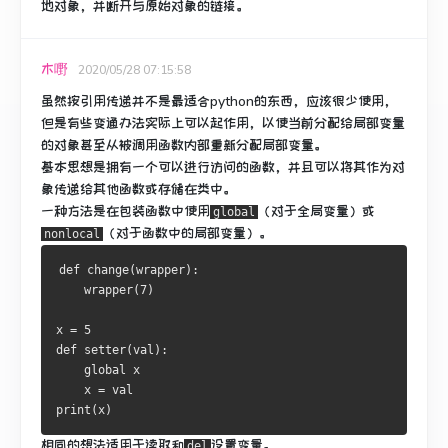
地对象，并断开与原始对象的链接。
木嘢
2020/05/28 07:15:58
虽然按引用传递并不是最适合python的东西，应该很少使用，
但是有些变通办法实际上可以起作用，以使当前分配给局部变量
的对象甚至从被调用函数内部重新分配局部变量。
基本思想是拥有一个可以进行访问的函数，并且可以将其作为对
象传递给其他函数或存储在类中。
一种方法是
在包装函数中
使用
（对于全局变量）或
global
（对于函数中的局部变量）。
nonlocal
def
 change
(
wrapper
):
    wrapper
(
7
)
x 
=
5
def
 setter
(
val
):
global
 x

    x 
=
print
(
x
)
相同的想法适用于读取和
设置变量。
del