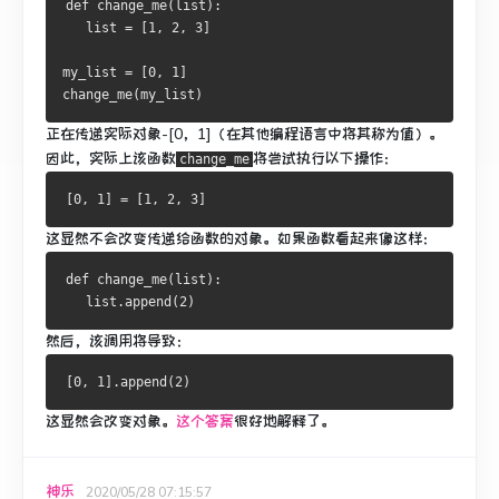
def
 change_me
(
list
):
   list 
=
[
1
,
2
,
3
]
my_list 
=
[
0
,
1
]
change_me
(
my_list
)
正在传递实际对象-[0，1]（在其他编程语言中将其称为值）。
因此，实际上该函数
将尝试执行以下操作：
change_me
[
0
,
1
]
=
[
1
,
2
,
3
]
这显然不会改变传递给函数的对象。
如果函数看起来像这样：
def
 change_me
(
list
):
   list
.
append
(
2
)
然后，该调用将导致：
[
0
,
1
].
append
(
2
)
这显然会改变对象。
这个答案
很好地解释了。
神乐
2020/05/28 07:15:57