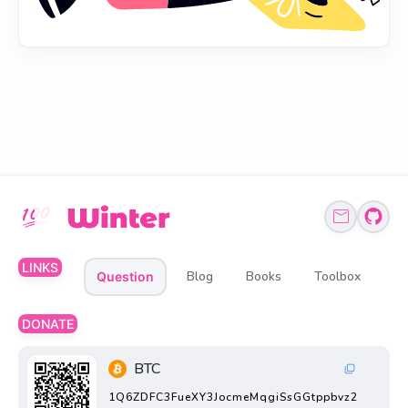
LINKS
Blog
Books
Toolbox
Question
DONATE
BTC
1Q6ZDFC3FueXY3JocmeMqgiSsGGtppbvz2