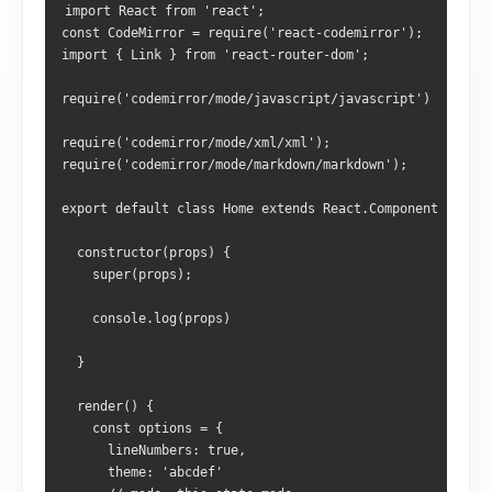
import
React
from
'react'
;
const
CodeMirror
=
 require
(
'react-codemirror'
);
import
{
Link
}
from
'react-router-dom'
;
require
(
'codemirror/mode/javascript/javascript'
)
require
(
'codemirror/mode/xml/xml'
);
require
(
'codemirror/mode/markdown/markdown'
);
export
default
class
Home
 extends 
React
.
Component
{
constructor
(
props
)
{
    super
(
props
);
    console
.
log
(
props
)
}
  render
()
{
const
 options 
=
{
      lineNumbers
:
true
,
      theme
:
'abcdef'