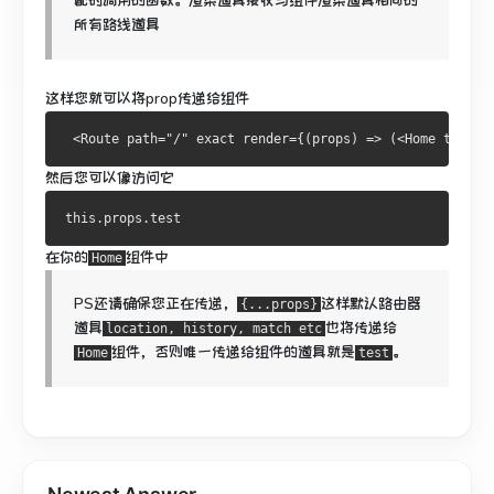
配
时调用的函数
。
渲染道具接收与组件渲染道具相同的
所有路线道具
这样您就可以将prop传递给组件
<
Route
 path
=
"/"
 exact render
={(
props
)
=>
(<
Home
 test
=
"
然后您可以像访问它
this
.
props
.
test 
在你的
组件中
Home
PS
还请确保您正在传递，
这样默认路由器
{...props}
道具
也将传递给
location, history, match etc
组件，否则唯一
传递给
组件的道具就是
。
Home
test