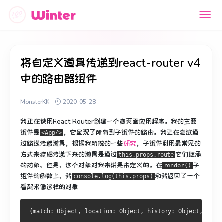
将自定义道具传递到react-router v4
中的路由器组件
MonsterKK
2020-05-28
我正在使用React Router创建一个多页面应用程序。
我的主要
组件是
，它呈现了所有到子组件的路由。
我正在尝试通
<App/>
过路线传递道具，根据
我所做的
一些
研究
，子组件利用最常见的
方式来挖掘传递下来的道具是通过
它们继承
this.props.route
的
对象。
但是，这个对象对我来说是未定义的。
在
子
render()
组件的函数上，我
和我返回了一个
console.log(this.props)
看起来像这样的对象
{
match
:
Object
,
 location
:
Object
,
 history
:
Object
,
 stat