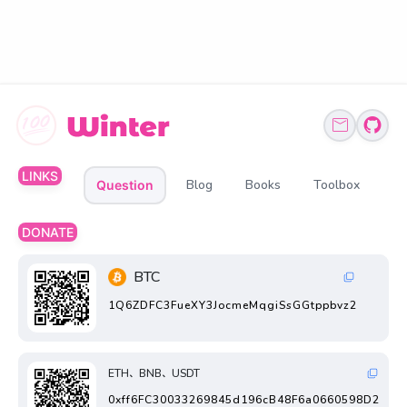
LINKS
Blog
Books
Toolbox
Question
DONATE
BTC
1Q6ZDFC3FueXY3JocmeMqgiSsGGtppbvz2
ETH、BNB、USDT
0xff6FC30033269845d196cB48F6a0660598D2