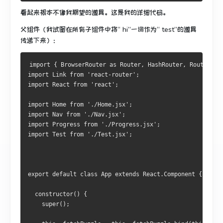
看起来根本不像我期望的道具。
这是我的详细代码。
父组件（我试图在所有子组件中将“ hi”一词作为“ test”的道具
传递下来）：
import
{
BrowserRouter
 as 
Router
,
HashRouter
,
Route
,
Sw
import
Link
from
'react-router'
;
import
React
from
'react'
;
import
Home
from
'./Home.jsx'
;
import
Nav
from
'./Nav.jsx'
;
import
Progress
from
'./Progress.jsx'
;
import
Test
from
'./Test.jsx'
;
export
default
class
App
 extends 
React
.
Component
{
constructor
()
{
    super
();