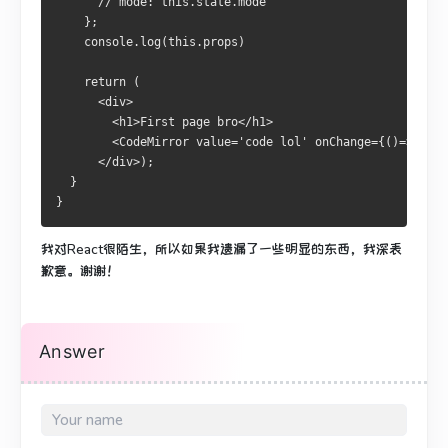
// mode: this.state.mode
};
    console
.
log
(
this
.
props
)
return
(
<
div
>
<
h1
>
First
 page bro
</
h1
>
<
CodeMirror
 value
=
'code lol'
 onChange
={()=>
'do s
</
div
>);
}
}
我对React很陌生，所以如果我遗漏了一些明显的东西，我深表
歉意。
谢谢！
Answer